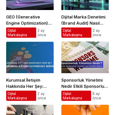
GEO (Generative
Dijital Marka Denetimi
Engine Optimization)
(Brand Audit) Nasıl
Nedir?
Yapılır?
Dijital
2 ay
Dijital
2 ay
Markalaşma
önce
Markalaşma
önce
Kurumsal İletişim
Sponsorluk Yönetimi
Hakkında Her Şey:
Nedir Etkili Sponsorluk
Kurumsal İletişim 2.0
Yönetimi İçin 10 Altın
Dijital
2 ay
Dijital
8 ay
Markalaşma
önce
Markalaşma
önce
Podcast Serisi
İpucu