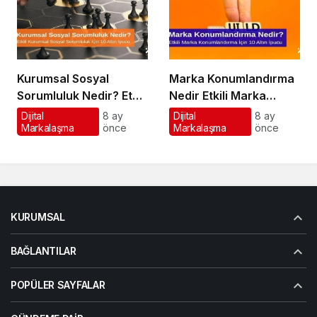
Kurumsal Sosyal
Marka Konumlandırma
Sorumluluk Nedir? Etkili
Nedir Etkili Marka
Kurumsal Sosyal
Konumlandırma İçin 10
Dijital
8 ay
Dijital
8 ay
Markalaşma
önce
Markalaşma
önce
Sorumluluk İçin 10 Altın
Altın İpucu
Öneri
KURUMSAL
BAĞLANTILAR
POPÜLER SAYFALAR