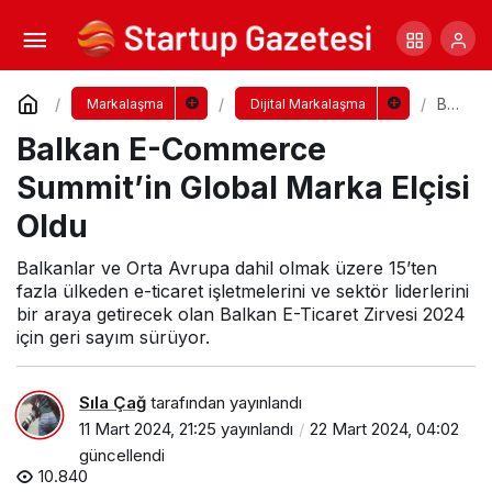
Balkan E-Commerce Summit’in Global Marka
Elçisi Oldu
Yorum Yap
Bal
Markalaşma
Dijital Markalaşma
kan
Balkan E-Commerce
E-
Co
mm
Summit’in Global Marka Elçisi
erc
e
Oldu
Su
mmi
Balkanlar ve Orta Avrupa dahil olmak üzere 15’ten
t’in
fazla ülkeden e-ticaret işletmelerini ve sektör liderlerini
Glo
bal
bir araya getirecek olan Balkan E-Ticaret Zirvesi 2024
Mar
için geri sayım sürüyor.
ka
Elçi
si
Sıla Çağ
tarafından yayınlandı
Old
u
11 Mart 2024, 21:25
yayınlandı
22 Mart 2024, 04:02
güncellendi
10.840