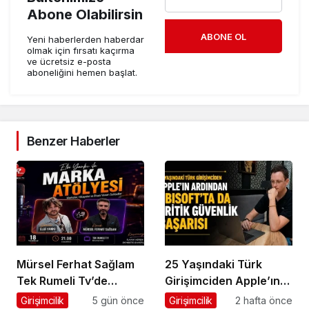
Abone Olabilirsin
ABONE OL
Yeni haberlerden haberdar
olmak için fırsatı kaçırma
ve ücretsiz e-posta
aboneliğini hemen başlat.
Benzer Haberler
Mürsel Ferhat Sağlam
25 Yaşındaki Türk
Tek Rumeli Tv’de
Girişimciden Apple’ın
Marka Atölyesi
Ardından Ubisoft
Girişimcilik
5 gün önce
Girişimcilik
2 hafta önce