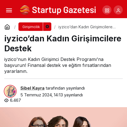
Türk Telekom Ventures PİLOT’un 12. Dönem
Girişimleri
Yorum Yap
Paylaş
iyzico’dan Kadın Girişimcilere
Girişimcilik
Destek
iyzico’dan Kadın Girişimcilere
Destek
iyzico'nun Kadın Girişimci Destek Programı'na
başvurun! Finansal destek ve eğitim fırsatlarından
yararlanın.
Sibel Kayra
tarafından yayınlandı
5 Temmuz 2024, 14:13
yayınlandı
6.467