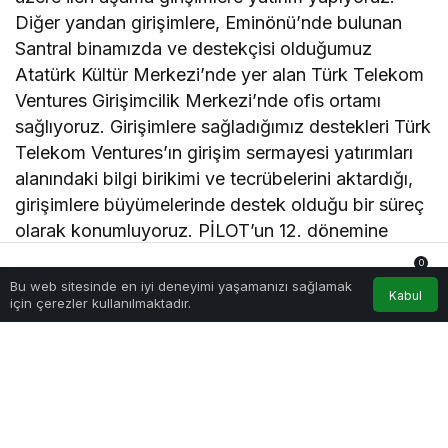
Diğer yandan girişimlere, Eminönü’nde bulunan
Santral binamızda ve destekçisi olduğumuz
Atatürk Kültür Merkezi’nde yer alan Türk Telekom
Ventures Girişimcilik Merkezi’nde ofis ortamı
sağlıyoruz. Girişimlere sağladığımız destekleri Türk
Telekom Ventures’ın girişim sermayesi yatırımları
alanındaki bilgi birikimi ve tecrübelerini aktardığı,
girişimlere büyümelerinde destek olduğu bir süreç
olarak konumluyoruz. PİLOT’un 12. dönemine
kabul alan girişimlere yolculuklarında başarılar
0
diliyorum” diye konuştu.
Bu web sitesinde en iyi deneyimi yaşamanızı sağlamak
Anasayfa
Akış
Hesabım
Bildirimler
Kabul
için çerezler kullanılmaktadır.
Programa kabul edilen 10 girişim, Türk Telekom
Ventures’tan alacağı yatırım ve nakit desteğinin
yanı sıra Stanford Üniversitesi ile ABD’de kendileri
için özel tasarlanan tamamlayıcı programa
katılmaya hak kazanacak. PİLOT programına