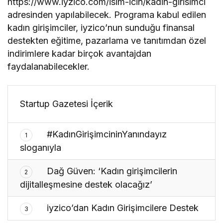
https://www.iyzico.com/isim-icin/kadin-girisimci
adresinden yapılabilecek. Programa kabul edilen
kadın girişimciler, iyzico’nun sunduğu finansal
destekten eğitime, pazarlama ve tanıtımdan özel
indirimlere kadar birçok avantajdan
faydalanabilecekler.
Startup Gazetesi İçerik
#KadınGirişimcininYanındayız
1
sloganıyla
Dağ Güven: ‘Kadın girişimcilerin
2
dijitalleşmesine destek olacağız’
iyzico’dan Kadın Girişimcilere Destek
3