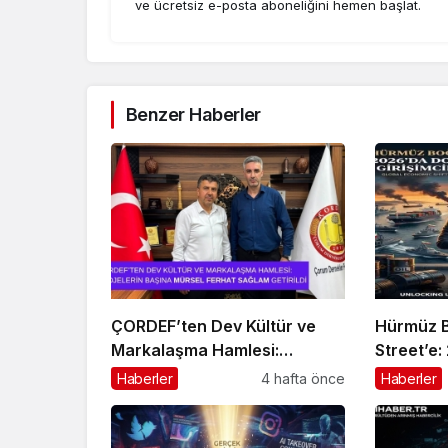
ve ücretsiz e-posta aboneliğini hemen başlat.
Benzer Haberler
ÇORDEF’ten Dev Kültür ve
Hürmüz B
Markalaşma Hamlesi:
Street’e:
Projelerin Başına Mürsel
Kaderi ve
Haberler
4 hafta önce
Haberler
Ferhat Sağlam Getirildi
“Navlun” 