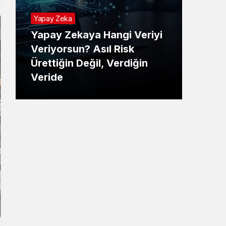
Yapay Zeka
Yapay Zekaya Hangi Veriyi
Tekno
Veriyorsun? Asıl Risk
Ürettiğin Değil, Verdiğin
E-P
Veride
Ne 