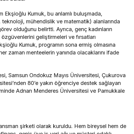
em Ekşioğlu Kumuk, bu anlamlı buluşmada,
 teknoloji, mühendislik ve matematik) alanlarında
görev olduğunu belirtti. Ayrıca, genç kadınların
özgüvenlerini geliştirmeleri ve fırsatları
 Ekşioğlu Kumuk, programın sona ermiş olmasına
her zaman menteelerin yanında olacaklarını ifade
tesi, Samsun Ondokuz Mayıs Üniversitesi, Çukurova
sitesi’nden 80’e yakın öğrenciye destek sağlayan
neminde Adnan Menderes Üniversitesi ve Pamukkale
inansman şirketi olarak kuruldu. Hem bireysel hem de
nans, geniş üye iş yeri ağı ve müşteri odaklı