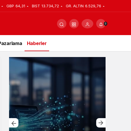
GBP
64,31
BIST
13.734,72
GR. ALTIN
6.529,76
0
Pazarlama
Haberler