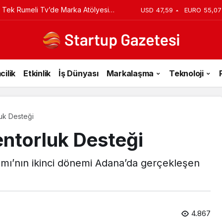
 Tek Rumeli Tv’de Marka Atölyesi
USD
47,59
EURO
55,07
du
cilik
Etkinlik
İş Dünyası
Markalaşma
Teknoloji
uk Desteği
ntorluk Desteği
mı’nın ikinci dönemi Adana’da gerçekleşen
4.867