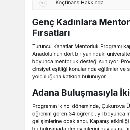
Koçfinans Hakkında
2.1
Genç Kadınlara Mentor
Fırsatları
Turuncu Kanatlar Mentorluk Programı kap
Anadolu’nun dört bir yanındaki üniversite
boyunca mentorluk desteği sunuyor. Prog
cinsiyet eşitliği konularında eğitimler ve 
yolculuğuna katkıda bulunuyor.
Adana Buluşmasıyla İ
Programın ikinci döneminde, Çukurova Ün
öğrenim gören 34 öğrenci, yıl boyunca me
gelişimlerine odaklandı. Kapanış etkinliğ
bu buluşmada deneyimlerini paylaşma fır