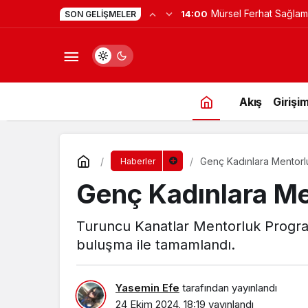
Mürsel Ferhat Sağlam
14:00
SON GELIŞMELER
Programına Konuk Ol
Akış
Girişim
Genç Kadınlara Mentorl
Haberler
Genç Kadınlara Me
Turuncu Kanatlar Mentorluk Progra
buluşma ile tamamlandı.
Yasemin Efe
tarafından yayınlandı
24 Ekim 2024, 18:19
yayınlandı