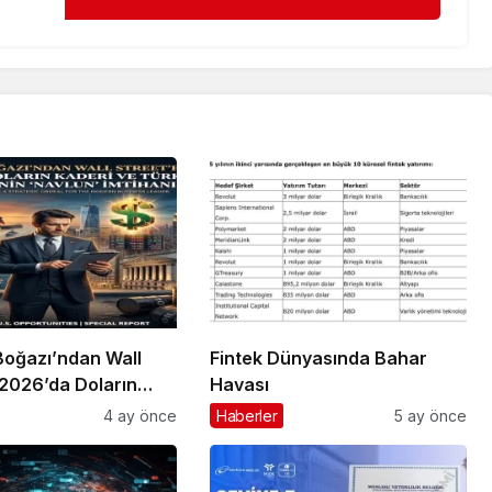
oğazı’ndan Wall
Fintek Dünyasında Bahar
 2026’da Doların
Havası
 Türk Girişimcinin
4 ay önce
Haberler
5 ay önce
İmtihanı