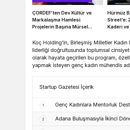
ÇORDEF’ten Dev Kültür ve
Hürmüz B
Markalaşma Hamlesi:
Street’e:
Projelerin Başına Mürsel
Kaderi ve
Ferhat Sağlam Getirildi
“Navlun” 
Koç Holding’in, Birleşmiş Milletler Kadın 
liderliği doğrultusunda toplumsal cinsiyet 
olarak hayata geçirilen bu program, özelli
yapmak isteyen genç kadın mühendis adayl
Startup Gazetesi İçerik
Genç Kadınlara Mentorluk Desteğ
1
Adana Buluşmasıyla İkinci Dö
2