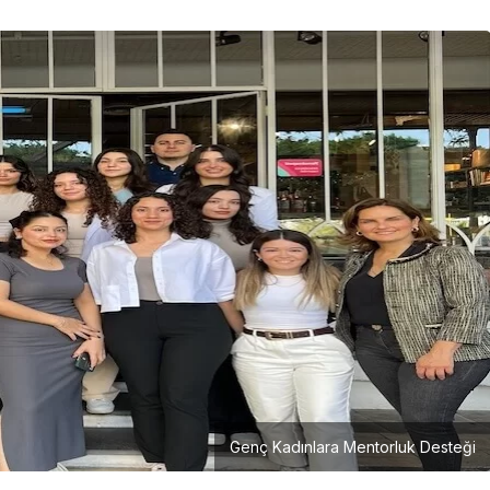
Girişimcilik
Mürsel Ferhat Sağlam Tek
Rumeli Tv’de Marka
Atölyesi Programına Konuk
Oldu
Genç Kadınlara Mentorluk Desteği