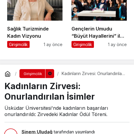
Sağlık Turizminde
Gençlerin Umudu
Kadın Vizyonu
“Büyüt Hayallerini” ile
267 Genç Daha
Girişimcilik
1 ay önce
Girişimcilik
1 ay önce
Kanatlandı
Kadınların Zirvesi: Onurlandırılan
Girişimcilik
İsimler
Kadınların Zirvesi:
Onurlandırılan İsimler
Üsküdar Üniversitesi'nde kadınların başarıları
onurlandırıldı: Zirvedeki Kadınlar Ödül Töreni.
Sinem Uludağ
tarafından yayınlandı