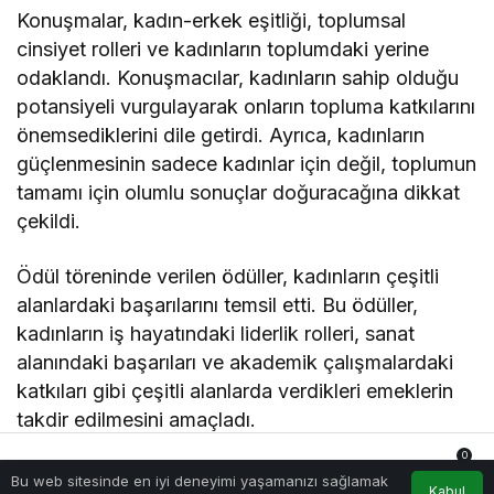
Konuşmalar, kadın-erkek eşitliği, toplumsal
cinsiyet rolleri ve kadınların toplumdaki yerine
odaklandı. Konuşmacılar, kadınların sahip olduğu
potansiyeli vurgulayarak onların topluma katkılarını
önemsediklerini dile getirdi. Ayrıca, kadınların
güçlenmesinin sadece kadınlar için değil, toplumun
tamamı için olumlu sonuçlar doğuracağına dikkat
çekildi.
Ödül töreninde verilen ödüller, kadınların çeşitli
alanlardaki başarılarını temsil etti. Bu ödüller,
kadınların iş hayatındaki liderlik rolleri, sanat
alanındaki başarıları ve akademik çalışmalardaki
katkıları gibi çeşitli alanlarda verdikleri emeklerin
takdir edilmesini amaçladı.
0
Sonuç olarak, “Zirvedeki Kadınlar Ödül Töreni”,
Bu web sitesinde en iyi deneyimi yaşamanızı sağlamak
Anasayfa
Akış
Hesabım
Bildirimler
Kabul