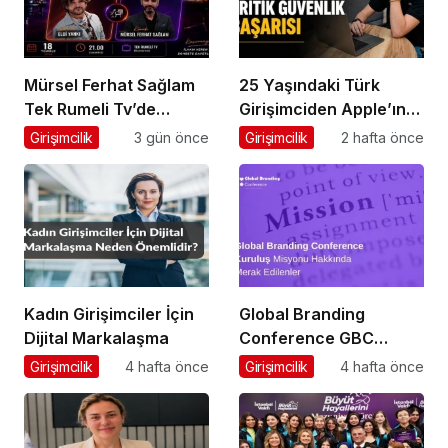
Mürsel Ferhat Sağlam
25 Yaşındaki Türk
Tek Rumeli Tv’de
Girişimciden Apple’ın
Marka Atölyesi
Ardından Ubisoft
Girişimcilik
3 gün önce
Girişimcilik
2 hafta önce
Programına Konuk
Başarısı
Oldu
Kadın Girişimciler İçin
Global Branding
Dijital Markalaşma
Conference GBC
Misyonu Hakkında
Girişimcilik
4 hafta önce
Girişimcilik
4 hafta önce
Merak Edilenler