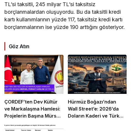
TL’si taksitli, 245 milyar TL’si taksitsiz
borçlanmalardan oluşuyordu. Bu da taksitli kredi
kartı kullanımlarının yüzde 117, taksitsiz kredi kartı
borçlanmalarının ise yüzde 190 arttığını gösteriyor.
Göz Atın
ÇORDEF’ten Dev Kültür
Hürmüz Boğazı’ndan
ve Markalaşma Hamlesi:
Wall Street’e: 2026’da
Projelerin Başına Mürsel
Doların Kaderi ve Türk
Ferhat Sağlam Getirildi
Girişimcinin “Navlun”
İmtihanı