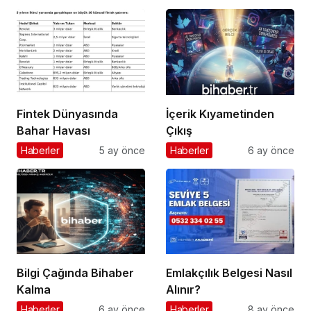
Başına Mürsel Ferhat
Girişimcinin “Navlun”
Sağlam Getirildi
İmtihanı
Fintek Dünyasında
İçerik Kıyametinden
Bahar Havası
Çıkış
Haberler
5 ay önce
Haberler
6 ay önce
Bilgi Çağında Bihaber
Emlakçılık Belgesi Nasıl
Kalma
Alınır?
Haberler
6 ay önce
Haberler
8 ay önce