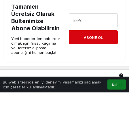
Tamamen
Ücretsiz Olarak
Bültenimize
Abone Olabilirsin
ABONE OL
Yeni haberlerden haberdar
olmak için fırsatı kaçırma
ve ücretsiz e-posta
aboneliğini hemen başlat.
0
Benzer Haberler
Bu web sitesinde en iyi deneyimi yaşamanızı sağlamak
Anasayfa
Akış
Hesabım
Bildirimler
Kabul
için çerezler kullanılmaktadır.