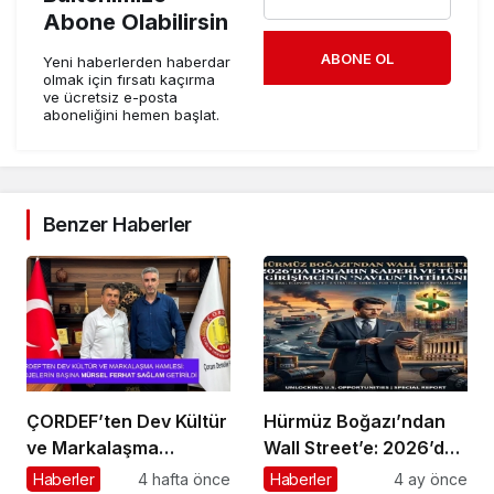
Abone Olabilirsin
ABONE OL
Yeni haberlerden haberdar
olmak için fırsatı kaçırma
ve ücretsiz e-posta
aboneliğini hemen başlat.
Benzer Haberler
ÇORDEF’ten Dev Kültür
Hürmüz Boğazı’ndan
ve Markalaşma
Wall Street’e: 2026’da
Hamlesi: Projelerin
Doların Kaderi ve Türk
Haberler
4 hafta önce
Haberler
4 ay önce