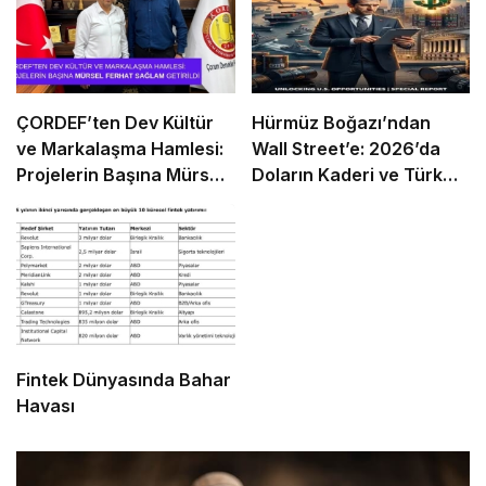
ÇORDEF’ten Dev Kültür
Hürmüz Boğazı’ndan
ve Markalaşma Hamlesi:
Wall Street’e: 2026’da
Projelerin Başına Mürsel
Doların Kaderi ve Türk
Ferhat Sağlam Getirildi
Girişimcinin “Navlun”
İmtihanı
Fintek Dünyasında Bahar
Havası