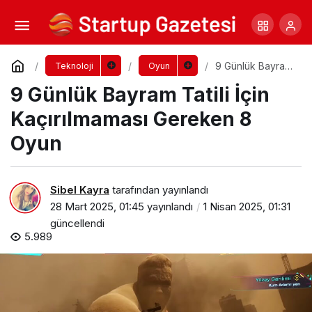
En Güvenli ve Hızlı PUBG UC Satın Alma
Yöntemi
Yorum Yap
Paylaş
9 Günlük Bayram
Teknoloji
Oyun
Tatili İçin
9 Günlük Bayram Tatili İçin
Kaçırılmaması
Gereken 8 Oyun
Kaçırılmaması Gereken 8
Oyun
Sibel Kayra
tarafından yayınlandı
28 Mart 2025, 01:45
yayınlandı
1 Nisan 2025, 01:31
güncellendi
5.989