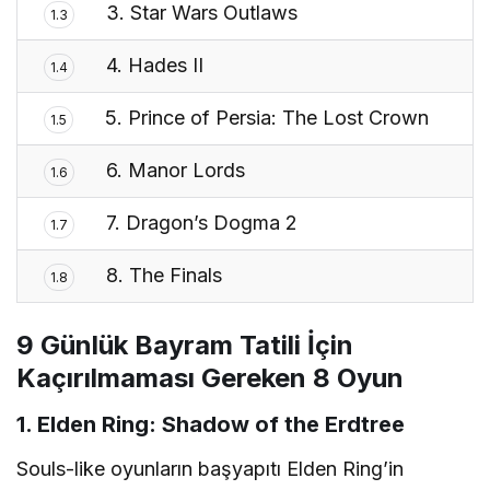
3. Star Wars Outlaws
1.3
4. Hades II
1.4
5. Prince of Persia: The Lost Crown
1.5
6. Manor Lords
1.6
7. Dragon’s Dogma 2
1.7
8. The Finals
1.8
9 Günlük Bayram Tatili İçin
Kaçırılmaması Gereken 8 Oyun
1. Elden Ring: Shadow of the Erdtree
Souls-like oyunların başyapıtı Elden Ring’in