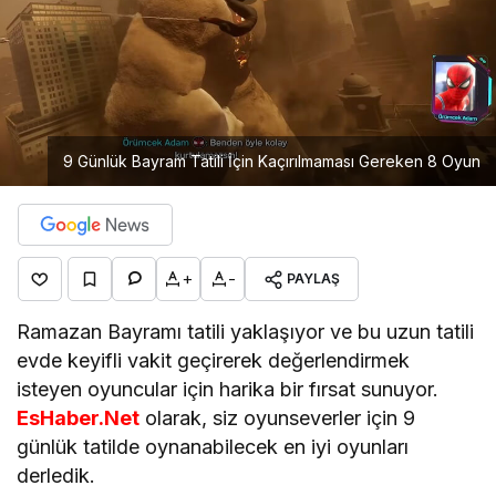
9 Günlük Bayram Tatili İçin Kaçırılmaması Gereken 8 Oyun
+
-
PAYLAŞ
Ramazan Bayramı tatili yaklaşıyor ve bu uzun tatili
evde keyifli vakit geçirerek değerlendirmek
isteyen oyuncular için harika bir fırsat sunuyor.
EsHaber.Net
olarak, siz oyunseverler için 9
günlük tatilde oynanabilecek en iyi oyunları
derledik.