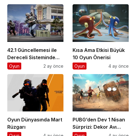
çıkıyor?
42.1 Güncellemesi ile
Kısa Ama Etkisi Büyük
Dereceli Sisteminde
10 Oyun Önerisi
Devrim
Oyun
2 ay önce
Oyun
4 ay önce
Oyun Dünyasında Mart
PUBG’den Dev 1 Nisan
Rüzgarı
Sürprizi: Dekor Avı
Başladı!
Oyun
4 ay önce
Oyun
4 ay önce