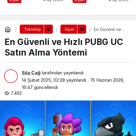
En Güvenli ve
Teknoloji
Oyun
Hızlı PUBG UC
En Güvenli ve Hızlı PUBG UC
Satın Alma
Yöntemi
Satın Alma Yöntemi
Sıla Çağ
tarafından yayınlandı
14 Şubat 2025, 02:28
yayınlandı
15 Haziran 2026,
16:47
güncellendi
7.492