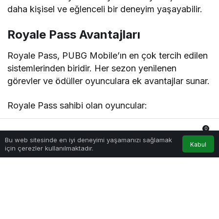
daha kişisel ve eğlenceli bir deneyim yaşayabilir.
Royale Pass Avantajları
Royale Pass, PUBG Mobile’ın en çok tercih edilen
sistemlerinden biridir. Her sezon yenilenen
görevler ve ödüller oyunculara ek avantajlar sunar.
Royale Pass sahibi olan oyuncular:
Özel kostümlere erişebilir.
0
Bu web sitesinde en iyi deneyimi yaşamanızı sağlamak
Anasayfa
Akış
Hesabım
Bildirimler
Kabul
Sezonluk ödüller kazanabilir.
için çerezler kullanılmaktadır.
Nadir silah kaplamaları elde edebilir.
Ek görevler tamamlayabilir.
Daha fazla oyun içi ödül toplayabilir.
Royale Pass satın almak için UC gereklidir. Bu