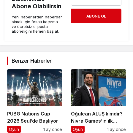
Abone Olabilirsin
ABONE OL
Yeni haberlerden haberdar
olmak için fırsatı kaçırma
ve ücretsiz e-posta
aboneliğini hemen başlat.
Benzer Haberler
PUBG Nations Cup
Oğulcan ALUŞ kimdir?
2026 Seul’de Başlıyor
Nivra Games’in ilk
oyunu ne zaman
Oyun
1 ay önce
Oyun
1 ay önce