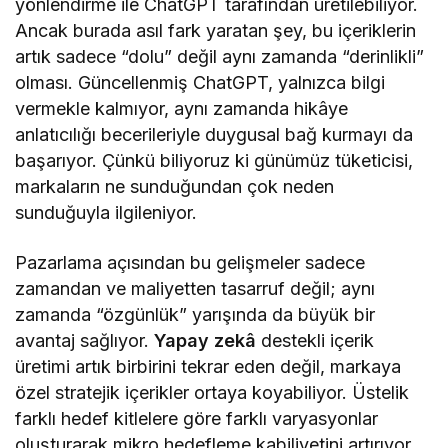
yönlendirme ile ChatGPT tarafından üretilebiliyor.
Ancak burada asıl fark yaratan şey, bu içeriklerin
artık sadece “dolu” değil aynı zamanda “derinlikli”
olması. Güncellenmiş ChatGPT, yalnızca bilgi
vermekle kalmıyor, aynı zamanda hikâye
anlatıcılığı becerileriyle duygusal bağ kurmayı da
başarıyor. Çünkü biliyoruz ki günümüz tüketicisi,
markaların ne sunduğundan çok neden
sunduğuyla ilgileniyor.
Pazarlama açısından bu gelişmeler sadece
zamandan ve maliyetten tasarruf değil; aynı
zamanda “özgünlük” yarışında da büyük bir
avantaj sağlıyor.
Yapay zekâ
destekli içerik
üretimi artık birbirini tekrar eden değil, markaya
özel stratejik içerikler ortaya koyabiliyor. Üstelik
farklı hedef kitlelere göre farklı varyasyonlar
oluşturarak mikro hedefleme kabiliyetini artırıyor.