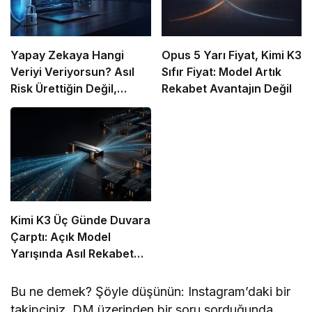
Yapay Zekaya Hangi
Opus 5 Yarı Fiyat, Kimi K3
Veriyi Veriyorsun? Asıl
Sıfır Fiyat: Model Artık
Risk Ürettiğin Değil,
Rekabet Avantajın Değil
Verdiğin Veride
Kimi K3 Üç Günde Duvara
Çarptı: Açık Model
Yarışında Asıl Rekabet
Zekâ Değil, Dağıtım
Bu ne demek? Şöyle düşünün: Instagram’daki bir
takipçiniz, DM üzerinden bir soru sorduğunda