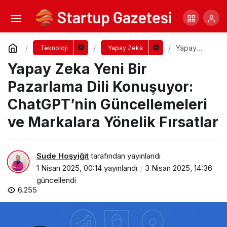
Çin Merkezli Yapay Zeka Modeli DeepSeek
Nedir?
Yorum Yap
Paylaş
Yapay
Teknoloji
Yapay Zeka
Zeka Yeni
Yapay Zeka Yeni Bir
Bir
Pazarlama
Dili
Pazarlama Dili Konuşuyor:
Konuşuyor:
ChatGPT’ni
ChatGPT’nin Güncellemeleri
n
Güncellem
ve Markalara Yönelik Fırsatlar
eleri ve
Markalara
Yönelik
Fırsatlar
Sude Hoşyiğit
tarafından yayınlandı
1 Nisan 2025, 00:14
yayınlandı
3 Nisan 2025, 14:36
güncellendi
6.255