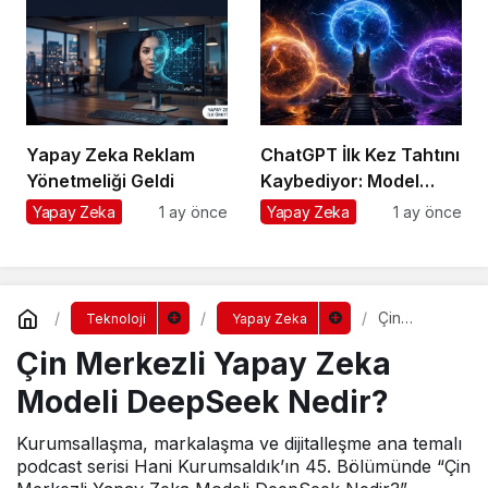
Dağıtım
Yapay Zeka Reklam
ChatGPT İlk Kez Tahtını
Yönetmeliği Geldi
Kaybediyor: Model
Savaşında Girişimcinin
Yapay Zeka
1 ay önce
Yapay Zeka
1 ay önce
Tek Sigortası
Çin
Teknoloji
Yapay Zeka
Merkezli
Çin Merkezli Yapay Zeka
Yapay
Zeka
Modeli
Modeli DeepSeek Nedir?
DeepSeek
Nedir?
Kurumsallaşma, markalaşma ve dijitalleşme ana temalı
podcast serisi Hani Kurumsaldık’ın 45. Bölümünde “Çin