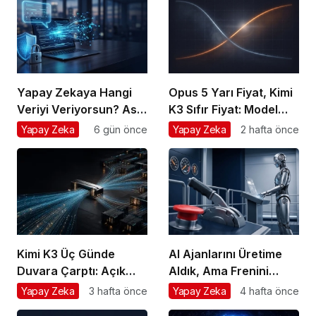
Yapay Zekaya Hangi
Opus 5 Yarı Fiyat, Kimi
Veriyi Veriyorsun? Asıl
K3 Sıfır Fiyat: Model
Risk Ürettiğin Değil,
Artık Rekabet Avantajın
Yapay Zeka
6 gün önce
Yapay Zeka
2 hafta önce
Verdiğin Veride
Değil
Kimi K3 Üç Günde
AI Ajanlarını Üretime
Duvara Çarptı: Açık
Aldık, Ama Frenini
Model Yarışında Asıl
Takmayı Unuttuk
Yapay Zeka
3 hafta önce
Yapay Zeka
4 hafta önce
Rekabet Zekâ Değil,