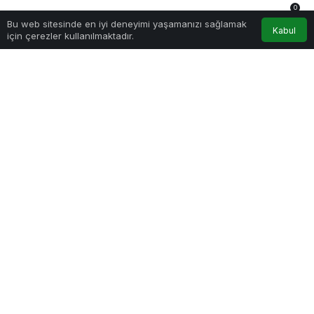
0
Bu web sitesinde en iyi deneyimi yaşamanızı sağlamak
Anasayfa
Akış
Hesabım
Bildirimler
Kabul
için çerezler kullanılmaktadır.
Mürsel Ferhat Sağlam
Branding Türkiye – Founder
Dijital Markalaşma Uzmanı I Akademisyen I Yazar I Mentor
Tamamen
Ücretsiz Olarak
Bültenimize
Abone Olabilirsin
ABONE OL
Yeni haberlerden haberdar
olmak için fırsatı kaçırma
ve ücretsiz e-posta
aboneliğini hemen başlat.