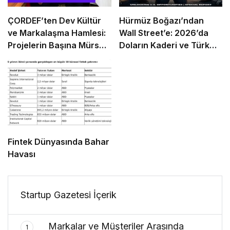
ÇORDEF’ten Dev Kültür
Hürmüz Boğazı’ndan
ve Markalaşma Hamlesi:
Wall Street’e: 2026’da
Projelerin Başına Mürsel
Doların Kaderi ve Türk
Ferhat Sağlam Getirildi
Girişimcinin “Navlun”
İmtihanı
Fintek Dünyasında Bahar
Havası
Startup Gazetesi İçerik
Markalar ve Müşteriler Arasında
1