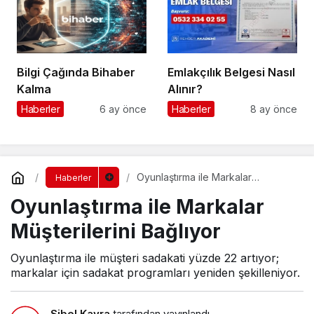
Bilgi Çağında Bihaber
Emlakçılık Belgesi Nasıl
Kalma
Alınır?
Haberler
6 ay önce
Haberler
8 ay önce
Oyunlaştırma ile Markalar
Haberler
Müşterilerini Bağlıyor
Oyunlaştırma ile Markalar
Müşterilerini Bağlıyor
Oyunlaştırma ile müşteri sadakati yüzde 22 artıyor;
markalar için sadakat programları yeniden şekilleniyor.
Sibel Kayra
tarafından yayınlandı