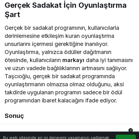
Gerçek Sadakat İçin Oyunlaştırma
Şart
Gerçek bir sadakat programının, kullanıcılarla
derinlemesine etkileşim kuran oyunlaştırma
unsurlarını içermesi gerektiğine inanılıyor.
Oyunlaştırma, yalnızca ödüller dağıtmanın
ötesinde, kullanıcıların
markayı
daha iyi tanımasını
ve uzun vadede bağlılıklarının artmasını sağlıyor.
Taşcıoğlu, gerçek bir sadakat programında
oyunlaştırmanın olmazsa olmaz olduğunu, aksi
takdirde uygulanan programın sadece bir ödül
programından ibaret kalacağını ifade ediyor.
Sonuç
Oyunlaştırma, müşteri ve çalışan sadakati
0
programlarında önemli bir araç olarak öne çıkıyor.
Bu web sitesinde en iyi deneyimi yaşamanızı sağlamak