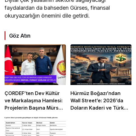
faydalardan da bahseden Gürses, finansal
okuryazarlığın önemini dile getirdi.
Göz Atın
ÇORDEF’ten Dev Kültür
Hürmüz Boğazı’ndan
ve Markalaşma Hamlesi:
Wall Street’e: 2026’da
Projelerin Başına Mürsel
Doların Kaderi ve Türk
Ferhat Sağlam Getirildi
Girişimcinin “Navlun”
İmtihanı