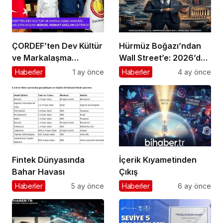
ÇORDEF’ten Dev Kültür
Hürmüz Boğazı’ndan
ve Markalaşma
Wall Street’e: 2026’da
Hamlesi: Projelerin
Doların Kaderi ve Türk
Haberler
1 ay önce
Haberler
4 ay önce
Başına Mürsel Ferhat
Girişimcinin “Navlun”
Sağlam Getirildi
İmtihanı
Fintek Dünyasında
İçerik Kıyametinden
Bahar Havası
Çıkış
Haberler
5 ay önce
Haberler
6 ay önce