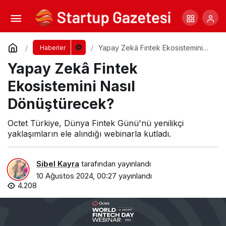
Oyunlaştırma ile Markalar Müşterilerini
Bağlıyor
Yorum Yap
Paylaş
Yapay Zekâ Fintek Ekosistemini
Haberler
Nasıl Dönüştürecek?
Yapay Zekâ Fintek
Ekosistemini Nasıl
Dönüştürecek?
Octet Türkiye, Dünya Fintek Günü'nü yenilikçi
yaklaşımların ele alındığı webinarla kutladı.
Sibel Kayra
tarafından yayınlandı
10 Ağustos 2024, 00:27
yayınlandı
4.208