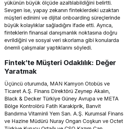
yükünün büyük ölçüde azaltılabildiğini belirtti.
Sevgen ise, yapay zekanın finteklerdeki uzaktan
müşteri edinimi ve dijital onboarding süreçlerinde
büyük kolaylıklar sağladığını ifade etti. Ayrıca,
finteklerin finansal danışmanlık noktasına doğru
evrildiğini ve sosyal veri skorlama gibi konularda
önemli çalışmalar yaptıklarını söyledi.
Fintek’te Müşteri Odaklılık: Değer
Yaratmak
Üçüncü oturumda, MAN Kamyon Otobüs ve
Ticaret A.Ş. Finans Direktörü Zeynep Akalın,
Black & Decker Türkiye Güney Avrupa ve META
Bölge Kontrolörü Fatih Karakiprik, Banvit
Bandırma Vitaminli Yem San. A.Ş. Kurumsal Finans
ve Hazine Müdürü Nuray Ongan Coşkun ve Octet
Türkiye Kurucu Ortağı ve CSO Kazım Can