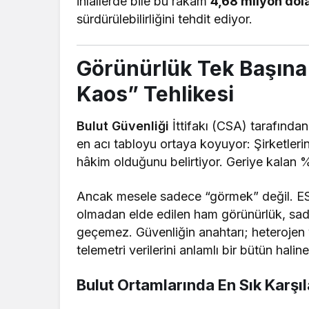
ihlallerde bile bu rakam
4,68 milyon dol
sürdürülebilirliğini tehdit ediyor.
Görünürlük Tek Başına Y
Kaos” Tehlikesi
Bulut Güvenliği
İttifakı (CSA) tarafından
en acı tabloyu ortaya koyuyor: Şirketleri
hâkim olduğunu belirtiyor. Geriye kalan %7
Ancak mesele sadece “görmek” değil. E
olmadan elde edilen ham görünürlük, s
geçemez. Güvenliğin anahtarı; heterojen y
telemetri verilerini anlamlı bir bütün haline
Bulut Ortamlarında En Sık Karşıl