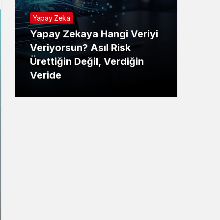
Yapay Zeka
Yapay Zekaya Hangi Veriyi
Tekno
Veriyorsun? Asıl Risk
Ürettiğin Değil, Verdiğin
E-P
Veride
Ne 