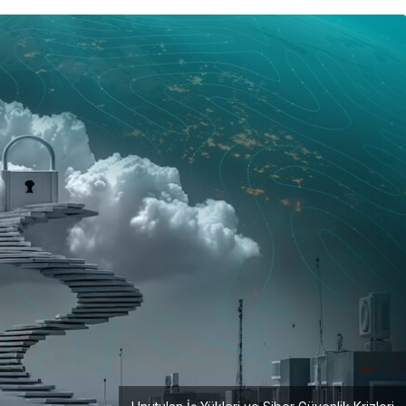
Girişimcilik
Mürsel Ferhat Sağlam Tek
Rumeli Tv’de Marka
Atölyesi Programına Konuk
Oldu