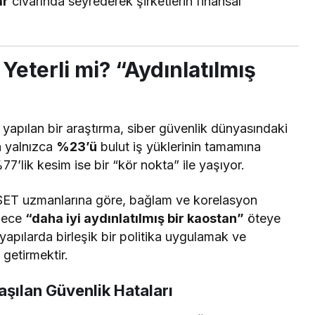
ar
civarında seyrederek şirketlerin finansal
eterli mi? “Aydınlatılmış
 yapılan bir araştırma, siber güvenlik dünyasındaki
n yalnızca
%23’ü
bulut iş yüklerinin tamamına
7’lik kesim ise bir “kör nokta” ile yaşıyor.
SET uzmanlarına göre, bağlam ve korelasyon
adece
“daha iyi aydınlatılmış bir kaostan”
öteye
apılarda birleşik bir politika uygulamak ve
 getirmektir.
aşılan Güvenlik Hataları