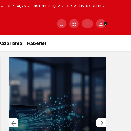
GBP
64,25
BIST
13.798,82
GR. ALTIN
6.561,83
0
Pazarlama
Haberler