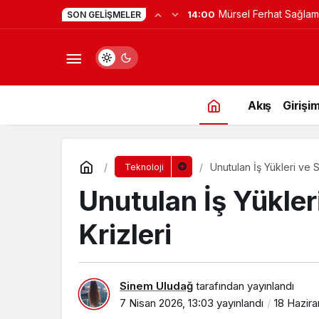
Mürsel Ferhat Sağlam
14:00
SON GELIŞMELER
Programına Konuk Ol
Akış
Girişim
Unutulan İş Yükleri ve S
Teknoloji
Unutulan İş Yükler
Krizleri
Sinem Uludağ
tarafından yayınlandı
7 Nisan 2026, 13:03
yayınlandı
18 Hazira