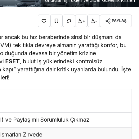
Unutulan İş Yükleri ve Siber Güvenlik Krizleri
+
-
PAYLAŞ
yor ancak bu hız beraberinde sinsi bir düşmanı da
VM) tek tıkla devreye almanın yarattığı konfor, bu
u olduğunda devasa bir yönetim krizine
evi
ESET
, bulut iş yüklerindeki kontrolsüz
 kapı” yarattığına dair kritik uyarılarda bulundu. İşte
eri!
 ve Paylaşımlı Sorumluluk Çıkmazı
ismarları Zirvede