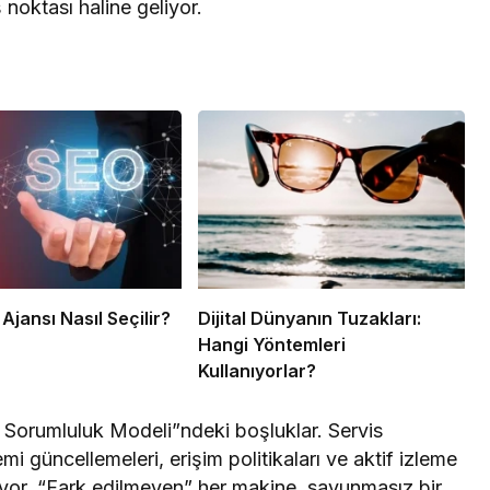
ş noktası haline geliyor.
 Ajansı Nasıl Seçilir?
Dijital Dünyanın Tuzakları:
Hangi Yöntemleri
Kullanıyorlar?
ı Sorumluluk Modeli”ndeki boşluklar. Servis
emi güncellemeleri, erişim politikaları ve aktif izleme
or. “Fark edilmeyen” her makine, savunmasız bir