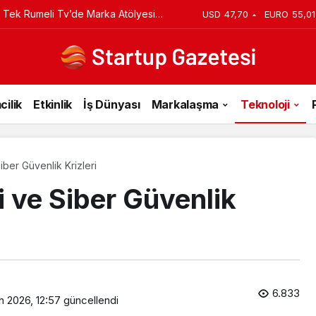
 Tek Rumeli Tv’de Marka Atölyesi
USD
47,70
EURO
55,01
du
cilik
Etkinlik
İş Dünyası
Markalaşma
Teknoloji
iber Güvenlik Krizleri
i ve Siber Güvenlik
6.833
n 2026, 12:57
güncellendi