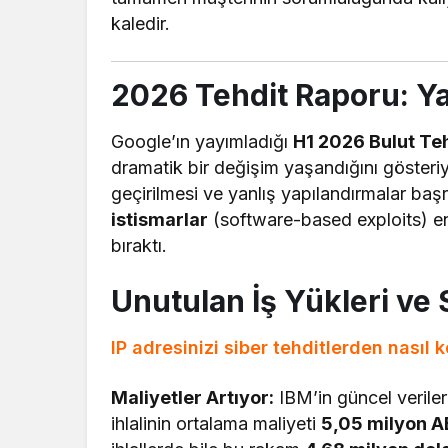
kaledir.
2026 Tehdit Raporu: Yaz
Google’ın yayımladığı
H1 2026 Bulut Teh
dramatik bir değişim yaşandığını gösteriyor
geçirilmesi ve yanlış yapılandırmalar baş
istismarlar
(software-based exploits) en 
bıraktı.
Unutulan İş Yükleri ve 
IP adresinizi siber tehditlerden nasıl 
Maliyetler Artıyor:
IBM’in güncel veriler
ihlalinin ortalama maliyeti
5,05 milyon A