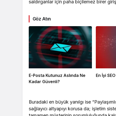
saldırganlar için paha biçilemez birer giri
Göz Atın
E-Posta Kutunuz Aslında Ne
En İyi SEO
Kadar Güvenli?
Buradaki en büyük yanılgı ise “Paylaşıml
sağlayıcı altyapıyı korusa da; işletim sist
tamamen müşterinin sorumluluğunda kalıy