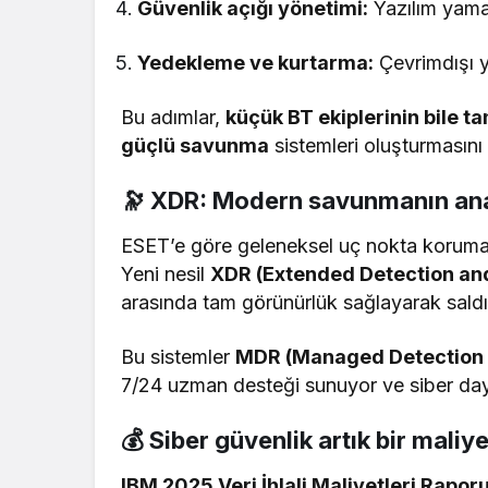
Güvenlik açığı yönetimi:
Yazılım yamal
Yedekleme ve kurtarma:
Çevrimdışı ye
Bu adımlar,
küçük BT ekiplerinin bile 
güçlü savunma
sistemleri oluşturmasını 
🔭 XDR: Modern savunmanın ana
ESET’e göre geleneksel uç nokta koruması
Yeni nesil
XDR (Extended Detection an
arasında tam görünürlük sağlayarak saldırı 
Bu sistemler
MDR (Managed Detection
7/24 uzman desteği sunuyor ve siber dayanı
💰 Siber güvenlik artık bir maliye
IBM 2025 Veri İhlali Maliyetleri Rapor