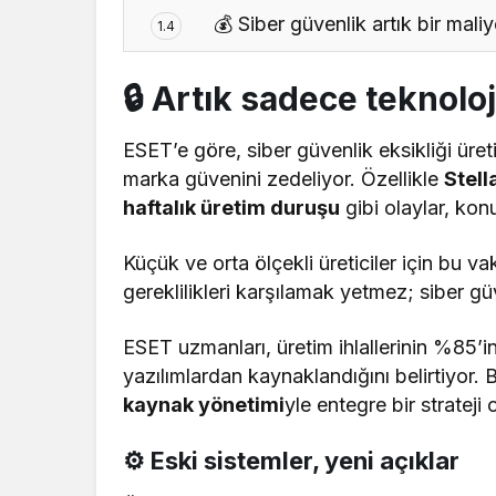
💰 Siber güvenlik artık bir maliy
1.4
🔒 Artık sadece teknolo
ESET’e göre, siber güvenlik eksikliği üreti
marka güvenini zedeliyor. Özellikle
Stella
haftalık üretim duruşu
gibi olaylar, kon
Küçük ve orta ölçekli üreticiler için bu vak
gereklilikleri karşılamak yetmez; siber güve
ESET uzmanları, üretim ihlallerinin %85’inin
yazılımlardan kaynaklandığını belirtiyor.
kaynak yönetimi
yle entegre bir strateji 
⚙️ Eski sistemler, yeni açıklar