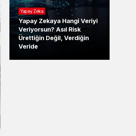
Yapay Zeka
Yapay Zekaya Hangi Veriyi
Tekno
Veriyorsun? Asıl Risk
Ürettiğin Değil, Verdiğin
E-P
Veride
Ne 