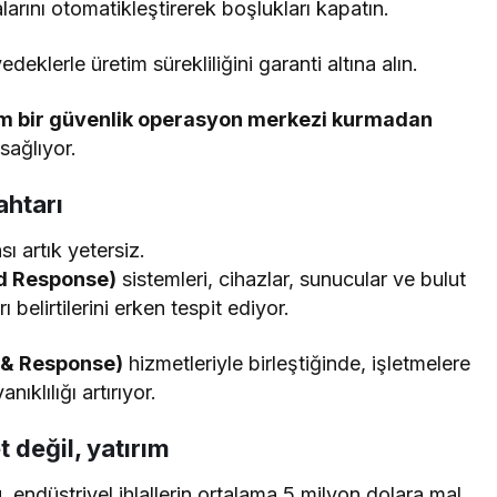
arını otomatikleştirerek boşlukları kapatın.
deklerle üretim sürekliliğini garanti altına alın.
tam bir güvenlik operasyon merkezi kurmadan
sağlıyor.
htarı
 artık yetersiz.
d Response)
sistemleri, cihazlar, sunucular ve bulut
belirtilerini erken tespit ediyor.
 & Response)
hizmetleriyle birleştiğinde, işletmelere
klılığı artırıyor.
t değil, yatırım
u
, endüstriyel ihlallerin ortalama 5 milyon dolara mal