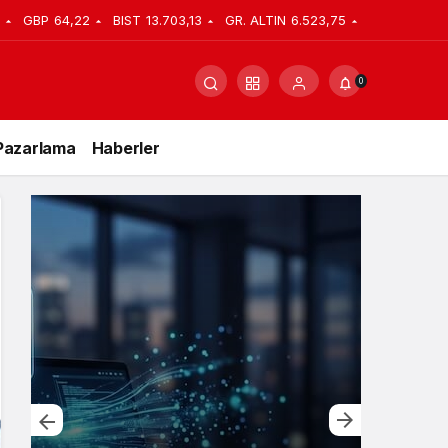
GBP
64,22
BIST
13.703,13
GR. ALTIN
6.523,75
0
Pazarlama
Haberler