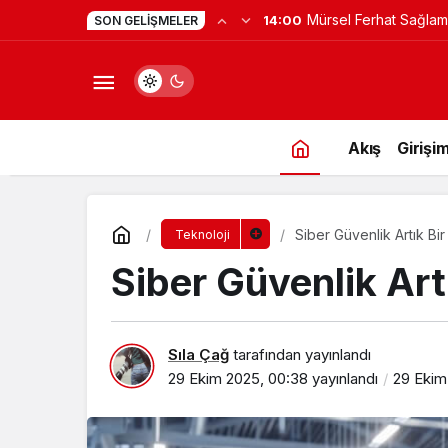
Yapay Zekaya Hangi Ver
0:23
SON GELIŞMELER
Değil, Verdiğin Veride
Akış
Girişim
Siber Güvenlik Artık Bir 
Teknoloji
Siber Güvenlik Artı
Sıla Çağ
tarafından yayınlandı
29 Ekim 2025, 00:38
yayınlandı
29 Ekim