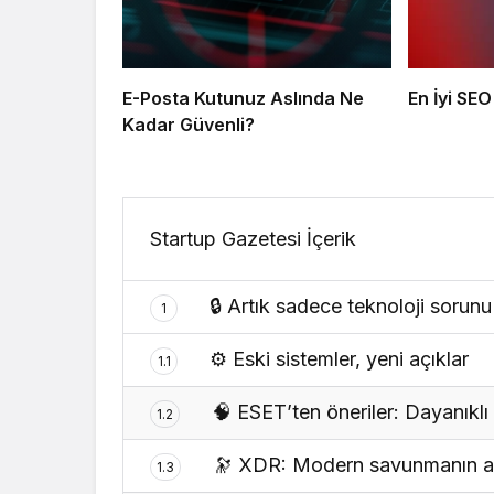
E-Posta Kutunuz Aslında Ne
En İyi SEO
Kadar Güvenli?
Startup Gazetesi İçerik
🔒 Artık sadece teknoloji sorunu
1
⚙️ Eski sistemler, yeni açıklar
1.1
🧠 ESET’ten öneriler: Dayanıklı 
1.2
🔭 XDR: Modern savunmanın a
1.3