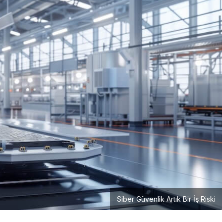
Girişimcilik
Mürsel Ferhat Sağlam Tek
Rumeli Tv’de Marka
Atölyesi Programına Konuk
Oldu
Siber Güvenlik Artık Bir İş Riski