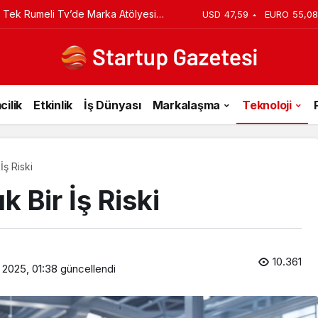
iyi Veriyorsun? Asıl Risk Ürettiğin
USD
47,59
EURO
55,08
cilik
Etkinlik
İş Dünyası
Markalaşma
Teknoloji
İş Riski
k Bir İş Riski
10.361
 2025, 01:38
güncellendi