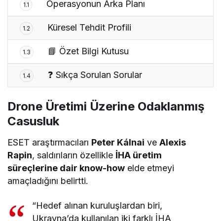
Operasyonun Arka Planı
1.1
Küresel Tehdit Profili
1.2
📘 Özet Bilgi Kutusu
1.3
❓ Sıkça Sorulan Sorular
1.4
Drone Üretimi Üzerine Odaklanmış
Casusluk
ESET araştırmacıları
Peter Kálnai
ve
Alexis
Rapin
, saldırıların özellikle
İHA üretim
süreçlerine dair know-how
elde etmeyi
amaçladığını belirtti.
“Hedef alınan kuruluşlardan biri,
Ukrayna’da kullanılan iki farklı İHA