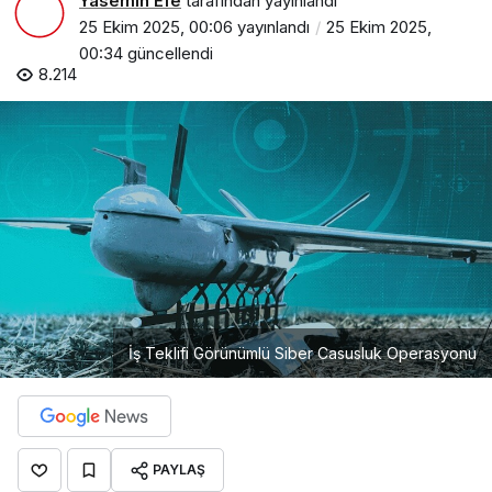
Yasemin Efe
tarafından yayınlandı
25 Ekim 2025, 00:06
yayınlandı
25 Ekim 2025,
00:34
güncellendi
8.214
İş Teklifi Görünümlü Siber Casusluk Operasyonu
PAYLAŞ