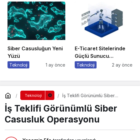
Siber Casusluğun Yeni
E-Ticaret Sitelerinde
Yüzü
Güçlü Sunucu
Tercihinin Önemi
Teknoloji
1 ay önce
Teknoloji
2 ay önce
İş Teklifi Görünümlü Siber
Teknoloji
Casusluk Operasyonu
İş Teklifi Görünümlü Siber
Casusluk Operasyonu