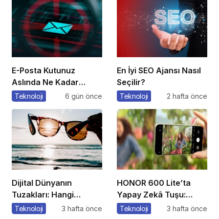
E-Posta Kutunuz
En İyi SEO Ajansı Nasıl
Aslında Ne Kadar
Seçilir?
Güvenli?
Teknoloji
6 gün önce
Teknoloji
2 hafta önce
Dijital Dünyanın
HONOR 600 Lite’ta
Tuzakları: Hangi
Yapay Zekâ Tuşu:
Yöntemleri
Özelliklere Erişmenin
Teknoloji
3 hafta önce
Teknoloji
3 hafta önce
Kullanıyorlar?
Yeni Bir Yolu