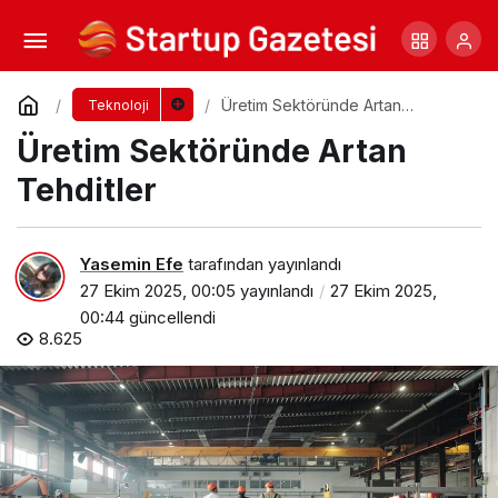
İş Teklifi Görünümlü Siber Casusluk
Operasyonu
Yorum Yap
Paylaş
Üretim Sektöründe Artan
Teknoloji
Tehditler
Üretim Sektöründe Artan
Tehditler
Yasemin Efe
tarafından yayınlandı
27 Ekim 2025, 00:05
yayınlandı
27 Ekim 2025,
00:44
güncellendi
8.625