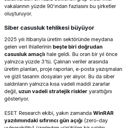
vakalarının yüzde 90’ından fazlasını bu şirketler
oluşturuyor.
Siber casusluk tehlikesi büyüyor
2025 yılı itibarıyla üretim sektöründe meydana
gelen veri ihlallerinin
beşte biri doğrudan
casusluk amaçlı
hale geldi. Bu oran bir yıl önce
yalnızca yüzde 3’tü. Çalınan veriler arasında
üretim planları, proje raporları, e-posta yazışmaları
ve gizli tasarım dosyaları yer alıyor. Bu da siber
saldırıların yalnızca kısa vadeli maddi zararlar
değil,
uzun vadeli stratejik riskler
yarattığını
gösteriyor.
ESET Research ekibi, yakın zamanda
WinRAR
yazılımındaki sıfırıncı gün açığı
(zero-day
vulnerability) üzerinden yürütülen bir saldırı