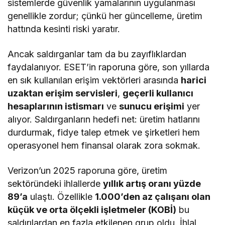
sistemlerde güvenlik yamalarının uygulanması
genellikle zordur; çünkü her güncelleme, üretim
hattında kesinti riski yaratır.
Ancak saldırganlar tam da bu zayıflıklardan
faydalanıyor. ESET’in raporuna göre, son yıllarda
en sık kullanılan erişim vektörleri arasında
harici
uzaktan erişim servisleri
,
geçerli kullanıcı
hesaplarının istismarı
ve
sunucu erişimi
yer
alıyor. Saldırganların hedefi net: üretim hatlarını
durdurmak, fidye talep etmek ve şirketleri hem
operasyonel hem finansal olarak zora sokmak.
Verizon’un 2025 raporuna göre, üretim
sektöründeki ihlallerde
yıllık artış oranı yüzde
89’a
ulaştı. Özellikle
1.000’den az çalışanı olan
küçük ve orta ölçekli işletmeler (KOBİ)
bu
saldırılardan en fazla etkilenen grup oldu. İhlal