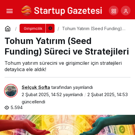
Girişim Hızlandırıcıları (Accelerators) ve
Faydaları
Yorum Yap
Paylaş
Tohum Yatırım (Seed Funding)
Girişimcilik
Süreci ve Stratejileri
Tohum Yatırım (Seed
Funding) Süreci ve Stratejileri
Tohum yatırım sürecini ve girişimciler için stratejileri
detaylıca ele aldık!
Selçuk Softa
tarafından yayınlandı
2 Şubat 2025, 14:52
yayınlandı
2 Şubat 2025, 14:53
güncellendi
5.594