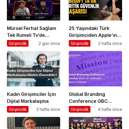
Mürsel Ferhat Sağlam
25 Yaşındaki Türk
Tek Rumeli Tv’de
Girişimciden Apple’ın
Marka Atölyesi
Ardından Ubisoft
Girişimcilik
2 gün önce
Girişimcilik
2 hafta önce
Programına Konuk
Başarısı
Oldu
Kadın Girişimciler İçin
Global Branding
Dijital Markalaşma
Conference GBC
Misyonu Hakkında
Girişimcilik
3 hafta önce
Girişimcilik
4 hafta önce
Merak Edilenler