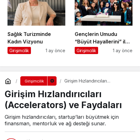
Sağlık Turizminde
Gençlerin Umudu
Kadın Vizyonu
“Büyüt Hayallerini” ile
267 Genç Daha
Girişimcilik
1 ay önce
Girişimcilik
1 ay önce
Kanatlandı
Girişim Hızlandırıcıları
Girişimcilik
(Accelerators) ve Faydaları
Girişim Hızlandırıcıları
(Accelerators) ve Faydaları
Girişim hızlandırıcıları, startup’ları büyütmek için
finansman, mentorluk ve ağ desteği sunar.