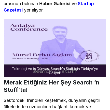
arasında bulunan
Haber Galerisi
ve
Startup
Gazetesi
yer alıyor.
Teknoloji ve İş Dünyası Search‘n Stuff İçin Türkiye’ye
Geliyor!
Merak Ettiğiniz Her Şey Search ‘n
Stuff’ta!
Sektördeki trendleri keşfetmek, dünyanın çeşitli
ülkelerinden uzmanlarla bağlantı kurmak ve