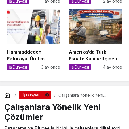
İş Dünyası
1 ay önce
İş Dünyası
2 ay önce
Yerli Tesis!
Hammaddeden
Amerika’da Türk
Faturaya: Üretim
Esnafı: Kabinettçiden
İşletmelerinde Kopuk
Amazon Kitapçısına
İş Dünyası
3 ay önce
İş Dünyası
4 ay önce
Sistemlerin Sessiz
Bedeli
Çalışanlara Yönelik Yeni
İş Dünyası
Çözümler
Çalışanlara Yönelik Yeni
Çözümler
Pazarama ve Pluxee iş birliği ile çalışanlara dijital ayni