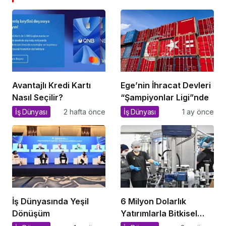
Avantajlı Kredi Kartı
Ege’nin İhracat Devleri
Nasıl Seçilir?
“Şampiyonlar Ligi”nde
İş Dünyası
2 hafta önce
İş Dünyası
1 ay önce
İş Dünyasında Yeşil
6 Milyon Dolarlık
Dönüşüm
Yatırımlarla Bitkisel
İthalata Savaş Açan