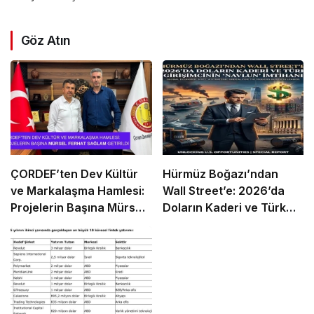
Göz Atın
ÇORDEF’ten Dev Kültür
Hürmüz Boğazı’ndan
ve Markalaşma Hamlesi:
Wall Street’e: 2026’da
Projelerin Başına Mürsel
Doların Kaderi ve Türk
Ferhat Sağlam Getirildi
Girişimcinin “Navlun”
İmtihanı