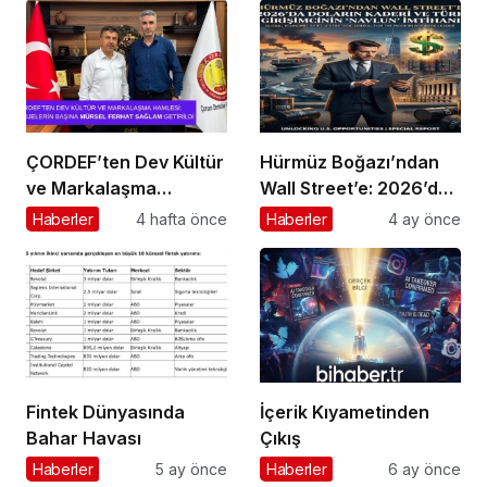
ÇORDEF’ten Dev Kültür
Hürmüz Boğazı’ndan
ve Markalaşma
Wall Street’e: 2026’da
Hamlesi: Projelerin
Doların Kaderi ve Türk
Haberler
4 hafta önce
Haberler
4 ay önce
Başına Mürsel Ferhat
Girişimcinin “Navlun”
Sağlam Getirildi
İmtihanı
Fintek Dünyasında
İçerik Kıyametinden
Bahar Havası
Çıkış
Haberler
5 ay önce
Haberler
6 ay önce