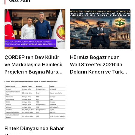
Göz Atın
ÇORDEF’ten Dev Kültür
Hürmüz Boğazı’ndan
ve Markalaşma Hamlesi:
Wall Street’e: 2026’da
Projelerin Başına Mürsel
Doların Kaderi ve Türk
Ferhat Sağlam Getirildi
Girişimcinin “Navlun”
İmtihanı
Fintek Dünyasında Bahar