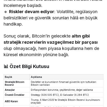
incelemeye başladı.
🔹
Riskler devam ediyor
: Volatilite, regülasyon
belirsizlikleri ve güvenlik sorunları hâlâ en büyük
handikap.
Sonuç olarak, Bitcoin’in gelecekte
altın gibi
stratejik rezervlerin vazgeçilmez bir parçası
olup olmayacağı, hem piyasa koşullarına hem de
küresel ekonominin yönüne bağlı.
📊 Özet Bilgi Kutusu
Başlık
Açıklama
Stratejik Bitcoin
Devletler ve kurumların finansal güvenlik için tuttukları
Rezervi
Bitcoin varlıkları
Amaçlar
Enflasyondan korunma, çeşitlendirme, değer saklama
Önemli Örnekler
Strategy (636.505 BTC), El Salvador (6.284 BTC)
Trump, 6 Mart 2025’te Stratejik Bitcoin Rezervi kurulmasını
ABD Kararı
onayladı