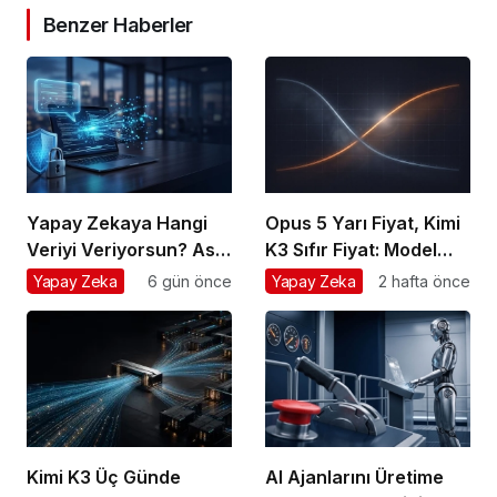
Benzer Haberler
Yapay Zekaya Hangi
Opus 5 Yarı Fiyat, Kimi
Veriyi Veriyorsun? Asıl
K3 Sıfır Fiyat: Model
Risk Ürettiğin Değil,
Artık Rekabet Avantajın
Yapay Zeka
6 gün önce
Yapay Zeka
2 hafta önce
Verdiğin Veride
Değil
Kimi K3 Üç Günde
AI Ajanlarını Üretime