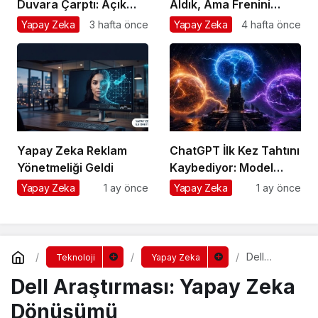
Duvara Çarptı: Açık
Aldık, Ama Frenini
Model Yarışında Asıl
Takmayı Unuttuk
Yapay Zeka
3 hafta önce
Yapay Zeka
4 hafta önce
Rekabet Zekâ Değil,
Dağıtım
Yapay Zeka Reklam
ChatGPT İlk Kez Tahtını
Yönetmeliği Geldi
Kaybediyor: Model
Savaşında Girişimcinin
Yapay Zeka
1 ay önce
Yapay Zeka
1 ay önce
Tek Sigortası
Dell
Teknoloji
Yapay Zeka
Araştırması:
Dell Araştırması: Yapay Zeka
Yapay
Zeka
Dönüşümü
Dönüşümü