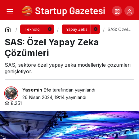
Dell Araştırması: Yapay Zeka Dönüşümü
Yorum Yap
Paylaş
SAS: Özel
Teknoloji
Yapay Zeka
Yapay
SAS: Özel Yapay Zeka
Zeka
Çözümleri
Çözümleri
SAS, sektöre özel yapay zeka modelleriyle çözümleri
genişletiyor.
Yasemin Efe
tarafından yayınlandı
26 Nisan 2024, 19:14
yayınlandı
8.251