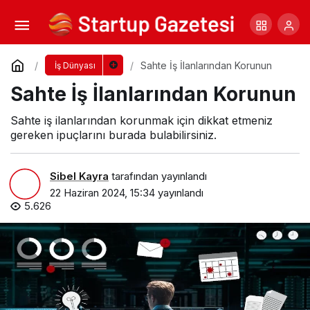
Türk İhracatçılarının Amerika Kıtası
Yolculuğu
Yorum Yap
Paylaş
Sahte İş İlanlarından Korunun
İş Dünyası
Sahte İş İlanlarından Korunun
Sahte iş ilanlarından korunmak için dikkat etmeniz
gereken ipuçlarını burada bulabilirsiniz.
Sibel Kayra
tarafından yayınlandı
22 Haziran 2024, 15:34
yayınlandı
5.626