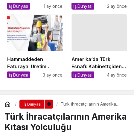
İthalata Savaş Açan
İş Dünyası
1 ay önce
İş Dünyası
2 ay önce
Yerli Tesis!
Hammaddeden
Amerika’da Türk
Faturaya: Üretim
Esnafı: Kabinettçiden
İşletmelerinde Kopuk
Amazon Kitapçısına
İş Dünyası
3 ay önce
İş Dünyası
4 ay önce
Sistemlerin Sessiz
Bedeli
Türk İhracatçılarının Amerika
İş Dünyası
Kıtası Yolculuğu
Türk İhracatçılarının Amerika
Kıtası Yolculuğu