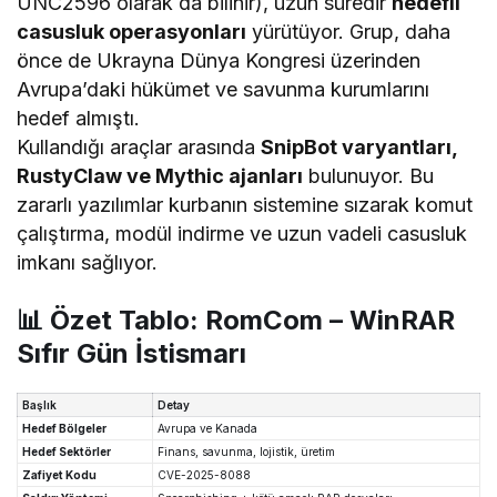
UNC2596 olarak da bilinir), uzun süredir
hedefli
casusluk operasyonları
yürütüyor. Grup, daha
önce de Ukrayna Dünya Kongresi üzerinden
Avrupa’daki hükümet ve savunma kurumlarını
hedef almıştı.
Kullandığı araçlar arasında
SnipBot varyantları,
RustyClaw ve Mythic ajanları
bulunuyor. Bu
zararlı yazılımlar kurbanın sistemine sızarak komut
çalıştırma, modül indirme ve uzun vadeli casusluk
imkanı sağlıyor.
📊 Özet Tablo: RomCom – WinRAR
Sıfır Gün İstismarı
Başlık
Detay
Hedef Bölgeler
Avrupa ve Kanada
Hedef Sektörler
Finans, savunma, lojistik, üretim
Zafiyet Kodu
CVE-2025-8088