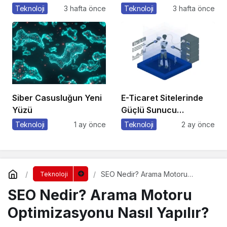
Yöntemleri
Özelliklere Erişmenin
Teknoloji
3 hafta önce
Teknoloji
3 hafta önce
Kullanıyorlar?
Yeni Bir Yolu
Siber Casusluğun Yeni
E-Ticaret Sitelerinde
Yüzü
Güçlü Sunucu
Tercihinin Önemi
Teknoloji
1 ay önce
Teknoloji
2 ay önce
SEO Nedir? Arama Motoru
Teknoloji
Optimizasyonu Nasıl Yapılır?
SEO Nedir? Arama Motoru
Optimizasyonu Nasıl Yapılır?