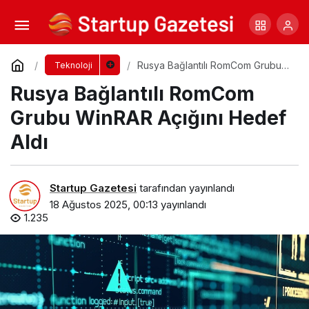
SEO Nedir? Arama Motoru Optimizasyonu
Nasıl Yapılır?
Yorum Yap
Paylaş
Rusya Bağlantılı RomCom Grubu
Teknoloji
WinRAR Açığını Hedef Aldı
Rusya Bağlantılı RomCom
Grubu WinRAR Açığını Hedef
Aldı
Startup Gazetesi
tarafından yayınlandı
18 Ağustos 2025, 00:13
yayınlandı
1.235