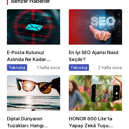
Benzer Haberler
E-Posta Kutunuz
En İyi SEO Ajansı Nasıl
Aslında Ne Kadar
Seçilir?
Güvenli?
Teknoloji
1 hafta önce
Teknoloji
2 hafta önce
Dijital Dünyanın
HONOR 600 Lite’ta
Tuzakları: Hangi
Yapay Zekâ Tuşu: