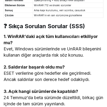
Saldırı Yöntemi
Spearphishing + kötü amaçlı RAR dosyaları
Etkilenen Sürüm
WinRAR 7.12 ve önceki sürümler
Sonuç
Arka kapı kurulumu, veri sızıntısı, casusluk
Çözüm
WinRAR’ın en son sürümüne güncelleme
❓ Sıkça Sorulan Sorular (SSS)
1. WinRAR’daki açık tüm kullanıcıları etkiliyor
mu?
Evet, Windows sürümlerinde ve UnRAR bileşenini
kullanan diğer araçlarda risk söz konusu.
2. Saldırılar başarılı oldu mu?
ESET verilerine göre hedefler ele geçirilmedi.
Ancak saldırılar son derece hedef odaklıydı.
3. Açık hangi sürümlerde kapatıldı?
24 Temmuz’da beta sürümde düzeltildi, birkaç gün
içinde de tam sürüm yayınlandı.