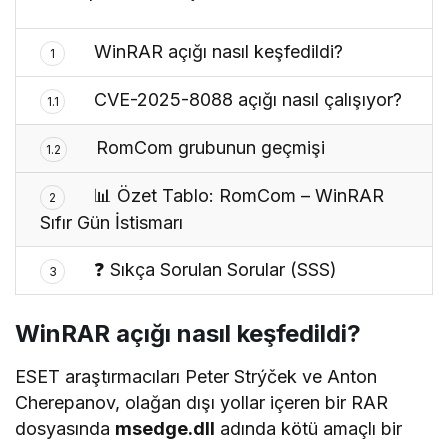
WinRAR açığı nasıl keşfedildi?
1
CVE-2025-8088 açığı nasıl çalışıyor?
1.1
RomCom grubunun geçmişi
1.2
📊 Özet Tablo: RomCom – WinRAR
2
Sıfır Gün İstismarı
❓ Sıkça Sorulan Sorular (SSS)
3
WinRAR açığı nasıl keşfedildi?
ESET araştırmacıları Peter Strýček ve Anton
Cherepanov, olağan dışı yollar içeren bir RAR
dosyasında
msedge.dll
adında kötü amaçlı bir