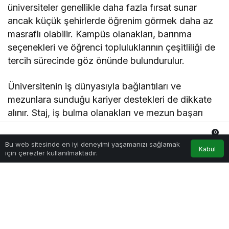
üniversiteler genellikle daha fazla fırsat sunar
ancak küçük şehirlerde öğrenim görmek daha az
masraflı olabilir. Kampüs olanakları, barınma
seçenekleri ve öğrenci topluluklarının çeşitliliği de
tercih sürecinde göz önünde bulundurulur.
Üniversitenin iş dünyasıyla bağlantıları ve
mezunlara sunduğu kariyer destekleri de dikkate
alınır. Staj, iş bulma olanakları ve mezun başarı
oranları, üniversitenin size sunacağı avantajları
0
belirler. Bunun yanı sıra, burs imkanları ve eğitim
Bu web sitesinde en iyi deneyimi yaşamanızı sağlamak
Anasayfa
Akış
Hesabım
Bildirimler
Kabul
ücretleri bütçenizle uyumlu olmalıdır.
için çerezler kullanılmaktadır.