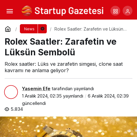
İlköğretim Matematik Öğretmenliği: Tercih
Sürecine Yönelik Öneriler
Yorum Yap
Paylaş
Rolex Saatler: Zarafetin ve Lüksün
News
Sembolü
Rolex Saatler: Zarafetin ve
Lüksün Sembolü
Rolex saatler: Lüks ve zarafetin simgesi, clone saat
kavramı ne anlama geliyor?
Yasemin Efe
tarafından yayınlandı
1 Aralık 2024, 02:35
yayınlandı
6 Aralık 2024, 02:39
güncellendi
5.834