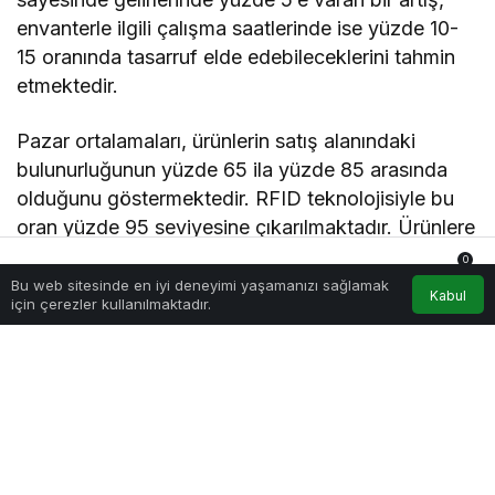
envanterle ilgili çalışma saatlerinde ise yüzde 10-
15 oranında tasarruf elde edebileceklerini tahmin
etmektedir.
Pazar ortalamaları, ürünlerin satış alanındaki
bulunurluğunun yüzde 65 ila yüzde 85 arasında
olduğunu göstermektedir. RFID teknolojisiyle bu
oran yüzde 95 seviyesine çıkarılmaktadır. Ürünlere
eşsiz birer kimlik kazandıran RFID teknolojisi,
0
operasyonel süreçlerin hızlanmasını sağlamakta ve
Bu web sitesinde en iyi deneyimi yaşamanızı sağlamak
Anasayfa
Akış
Hesabım
Bildirimler
Kabul
için çerezler kullanılmaktadır.
müşterilerin aradıkları ürüne anında ulaşmalarına
olanak tanımaktadır. Bu teknoloji, verimlilik ve
kazanç açısından önemli faydalar sunmaktadır.
RFID süreci, ürünün üretim aşamasında veya depo
ve mağazalarda RFID etiketi ile başlamaktadır.
Barkod teknolojisinden farklı olarak, radyo