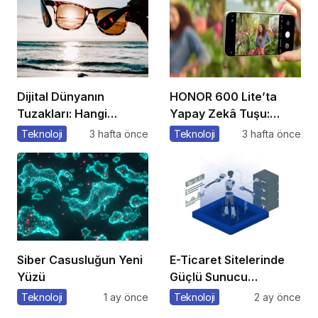
Dijital Dünyanın
HONOR 600 Lite’ta
Tuzakları: Hangi
Yapay Zekâ Tuşu:
Yöntemleri
Özelliklere Erişmenin
Teknoloji
3 hafta önce
Teknoloji
3 hafta önce
Kullanıyorlar?
Yeni Bir Yolu
Siber Casusluğun Yeni
E-Ticaret Sitelerinde
Yüzü
Güçlü Sunucu
Tercihinin Önemi
Teknoloji
1 ay önce
Teknoloji
2 ay önce