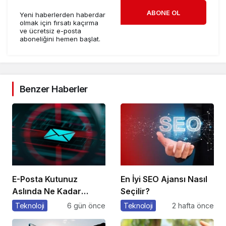
ABONE OL
Yeni haberlerden haberdar
olmak için fırsatı kaçırma
ve ücretsiz e-posta
aboneliğini hemen başlat.
Benzer Haberler
E-Posta Kutunuz
En İyi SEO Ajansı Nasıl
Aslında Ne Kadar
Seçilir?
Güvenli?
Teknoloji
6 gün önce
Teknoloji
2 hafta önce