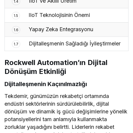
IIoT ve Akıllı Üretim
1.4
IIoT Teknolojisinin Önemi
1.5
Yapay Zeka Entegrasyonu
1.6
Dijitalleşmenin Sağladığı İyileştirmeler
1.7
Rockwell Automation’ın Dijital
Dönüşüm Etkinliği
Dijitalleşmenin Kaçınılmazlığı
Tekdemir, günümüzün rekabetçi ortamında
endüstri sektörlerinin sürdürülebilirlik, dijital
dönüşüm ve dinamik iş gücü değişimlerine yönelik
potansiyellerini tam anlamıyla kullanmakta
zorluklar yaşadığını belirtti. Liderlerin rekabet