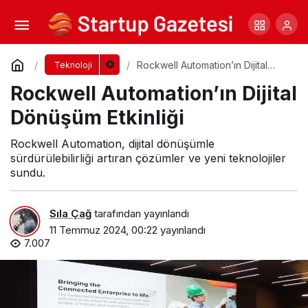
RFID, oyunun kurallarını değiştiriyor
Yorum Yap
Paylaş
Rockwell Automation’ın Dijital
Teknoloji
Dönüşüm Etkinliği
Rockwell Automation’ın Dijital
Dönüşüm Etkinliği
Rockwell Automation, dijital dönüşümle
sürdürülebilirliği artıran çözümler ve yeni teknolojiler
sundu.
Sıla Çağ
tarafından yayınlandı
11 Temmuz 2024, 00:22
yayınlandı
7.007