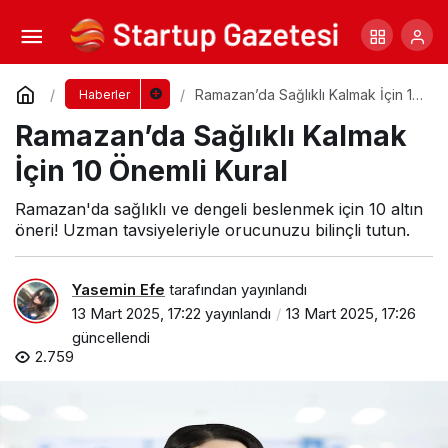
Future AI Summit’25 İçin Geri Sayım!
Yorum Yap
Paylaş
Ramazan’da Sağlıklı Kalmak İçin 10
Haberler
Önemli Kural
Ramazan’da Sağlıklı Kalmak
İçin 10 Önemli Kural
Ramazan'da sağlıklı ve dengeli beslenmek için 10 altın
öneri! Uzman tavsiyeleriyle orucunuzu bilinçli tutun.
Yasemin Efe
tarafından yayınlandı
13 Mart 2025, 17:22
yayınlandı
13 Mart 2025, 17:26
güncellendi
2.759