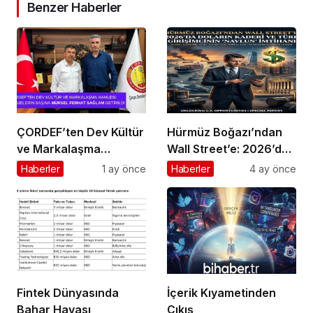
Benzer Haberler
ÇORDEF’ten Dev Kültür
Hürmüz Boğazı’ndan
ve Markalaşma
Wall Street’e: 2026’da
Hamlesi: Projelerin
Doların Kaderi ve Türk
Haberler
1 ay önce
Haberler
4 ay önce
Başına Mürsel Ferhat
Girişimcinin “Navlun”
Sağlam Getirildi
İmtihanı
Fintek Dünyasında
İçerik Kıyametinden
Bahar Havası
Çıkış