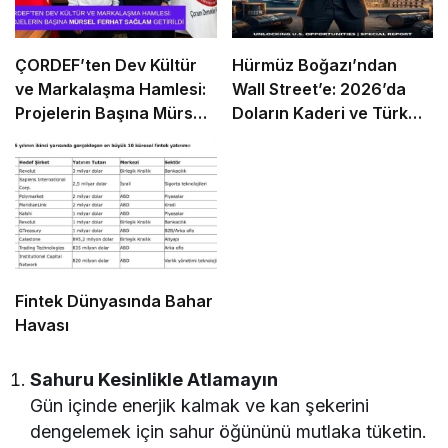
ÇORDEF’ten Dev Kültür
Hürmüz Boğazı’ndan
ve Markalaşma Hamlesi:
Wall Street’e: 2026’da
Projelerin Başına Mürsel
Doların Kaderi ve Türk
Ferhat Sağlam Getirildi
Girişimcinin “Navlun”
İmtihanı
Fintek Dünyasında Bahar
Havası
Sahuru Kesinlikle Atlamayın
Gün içinde enerjik kalmak ve kan şekerini
dengelemek için sahur öğününü mutlaka tüketin.