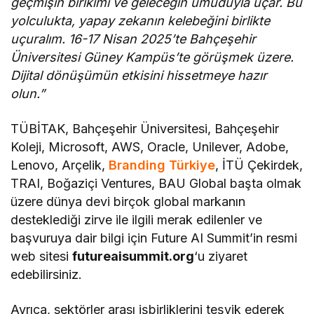
geçmişin birikimi ve geleceğin umuduyla uçar.
Bu
yolculukta, yapay zekanın kelebeğini birlikte
uçuralım. 16-17 Nisan 2025’te Bahçeşehir
Üniversitesi Güney Kampüs’te görüşmek üzere.
Dijital dönüşümün etkisini hissetmeye hazır
olun.”
TÜBİTAK, Bahçeşehir Üniversitesi, Bahçeşehir
Koleji, Microsoft, AWS, Oracle, Unilever, Adobe,
Lenovo, Arçelik,
Branding Türkiye
, İTÜ Çekirdek,
TRAI, Boğaziçi Ventures, BAU Global başta olmak
üzere dünya devi birçok global markanın
desteklediği zirve ile ilgili merak edilenler ve
başvuruya dair bilgi için Future AI Summit’in resmi
web sitesi
futureaisummit.org
‘u ziyaret
edebilirsiniz.
Ayrıca, sektörler arası işbirliklerini teşvik ederek