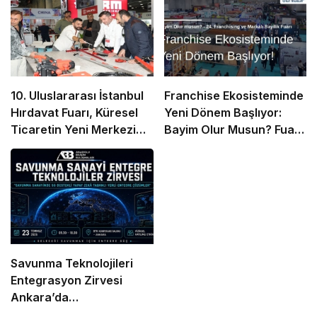
10. Uluslararası İstanbul
Franchise Ekosisteminde
Hırdavat Fuarı, Küresel
Yeni Dönem Başlıyor:
Ticaretin Yeni Merkezi
Bayim Olur Musun? Fuarı
Olmaya Hazırlanıyor
2026 İçin Geri Sayım!
Savunma Teknolojileri
Entegrasyon Zirvesi
Ankara’da
Gerçekleşecek!