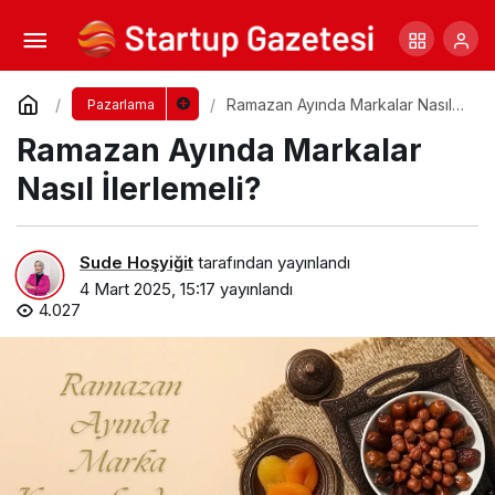
Dijital Dönüşüm ve İnovasyon: Girişimcilerin
Teknolojik Devrime Uyum Sağlaması
Yorum Yap
Paylaş
Ramazan Ayında Markalar Nasıl
Pazarlama
İlerlemeli?
Ramazan Ayında Markalar
Nasıl İlerlemeli?
Sude Hoşyiğit
tarafından yayınlandı
4 Mart 2025, 15:17
yayınlandı
4.027