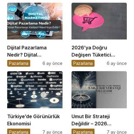
Dijital Pazarlama
2026’ya Doğru
Nedir? Dijital
Değişen Tüketici
Pazarlama Kariyeri
Davranışları
Pazarlama
6 ay önce
Pazarlama
6 ay önce
Nasıl İnşa Edilir?
Türkiye’de Görünürlük
Umut Bir Strateji
Ekonomisi
Değildir – 2026
Pazarlama Planı
Pazarlama
7 ay önce
Pazarlama
7 ay önce