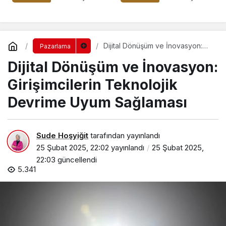
Rehberi
Dijital Dönüşüm ve İnovasyon:
Pazarlama
Girişimcilerin Teknolojik Devrime
Dijital Dönüşüm ve İnovasyon:
Uyum Sağlaması
Girişimcilerin Teknolojik
Devrime Uyum Sağlaması
Sude Hoşyiğit
tarafından yayınlandı
25 Şubat 2025, 22:02
yayınlandı
25 Şubat 2025,
22:03
güncellendi
5.341