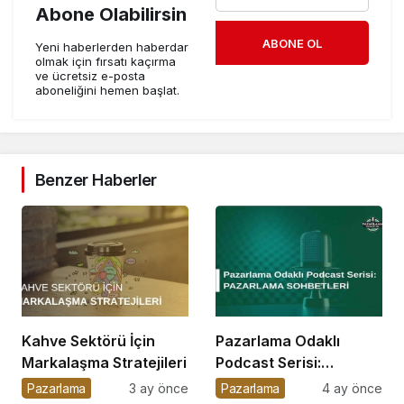
Abone Olabilirsin
ABONE OL
Yeni haberlerden haberdar
olmak için fırsatı kaçırma
ve ücretsiz e-posta
aboneliğini hemen başlat.
Benzer Haberler
Kahve Sektörü İçin
Pazarlama Odaklı
Markalaşma Stratejileri
Podcast Serisi:
Pazarlama Sohbetleri
Pazarlama
3 ay önce
Pazarlama
4 ay önce