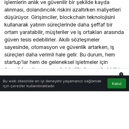
işlemlerin anlık ve güvenilir bir şekilde kayda
alınması, dolandırıcılık riskini azaltırken maliyetleri
düşürüyor. Girişimciler, blockchain teknolojisini
kullanarak yatırım süreçlerinde daha şeffaf bir
ortam yaratabilir, müşteriler ve iş ortakları arasında
güven tesis edebilirler. Akıllı sözleşmeler
sayesinde, otomasyon ve güvenlik artarken, iş
süreçleri daha verimli hale gelir. Bu durum, hem
startup’lar hem de geleneksel işletmeler için
önemli fırsatlar sunar; çünkü dijitalleşme ile birlikte
0
işlem maliyetlerinin düşmesi ve süreçlerin
Bu web sitesinde en iyi deneyimi yaşamanızı sağlamak
Anasayfa
Akış
Hesabım
Bildirimler
Kabul
hızlanması, piyasada rekabet gücünü artırır.
için çerezler kullanılmaktadır.
IoT: Akıllı Çözümlerle İş Modellerini
Dönüştürmek
Nesnelerin interneti (IoT), fiziksel cihazların
birbirleriyle bağlantı kurarak veri paylaşmalarını