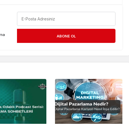
rma
ABONE OL