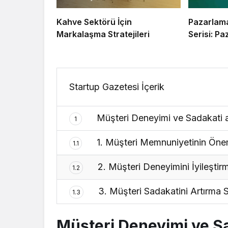
Kahve Sektörü İçin
Pazarlama
Markalaşma Stratejileri
Serisi: P
Startup Gazetesi İçerik
Müşteri Deneyimi ve Sadakati artı
1
1. Müşteri Memnuniyetinin Öne
1.1
2. Müşteri Deneyimini İyileştirm
1.2
3. Müşteri Sadakatini Artırma St
1.3
Müşteri Deneyimi ve Sada