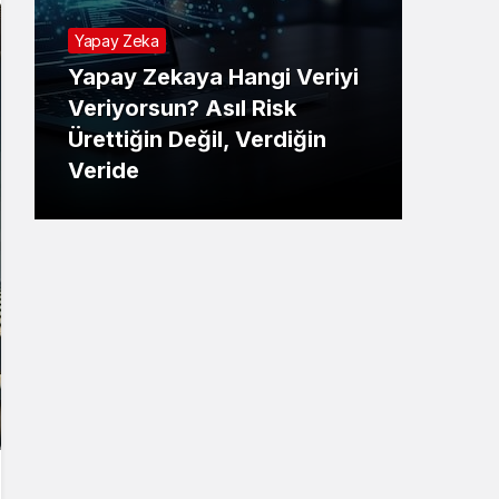
Yapay Zeka
Yapay Zekaya Hangi Veriyi
Tekno
Veriyorsun? Asıl Risk
Ürettiğin Değil, Verdiğin
E-P
Veride
Ne 