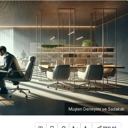
Girişimcilik
Mürsel Ferhat Sağlam Tek
Rumeli Tv’de Marka
Atölyesi Programına Konuk
Oldu
Müşteri Deneyimi ve Sadakati
PAYLAŞ