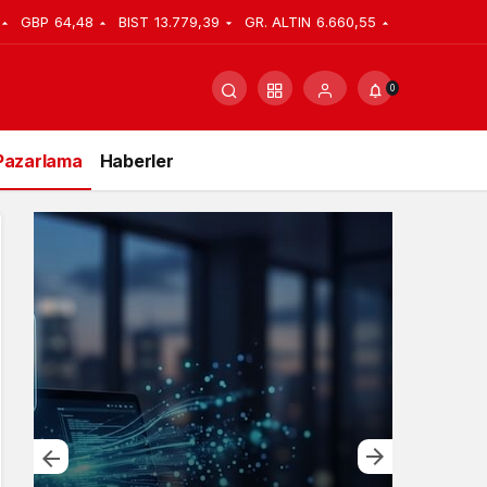
GBP
64,48
BIST
13.779,39
GR. ALTIN
6.660,55
0
Pazarlama
Haberler