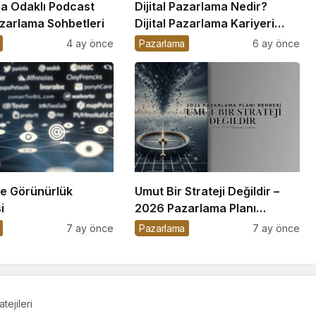
a Odaklı Podcast
Dijital Pazarlama Nedir?
azarlama Sohbetleri
Dijital Pazarlama Kariyeri
Nasıl İnşa Edilir?
4 ay önce
Pazarlama
6 ay önce
de Görünürlük
Umut Bir Strateji Değildir –
i
2026 Pazarlama Planı
Rehberi
7 ay önce
Pazarlama
7 ay önce
ejileri