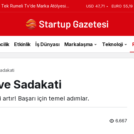
iyi Veriyorsun? Asıl Risk Ürettiğin
USD
47,71
EURO
55,19
cilik
Etkinlik
İş Dünyası
Markalaşma
Teknoloji
adakati
ve Sadakati
 artır! Başarı için temel adımlar.
6.667