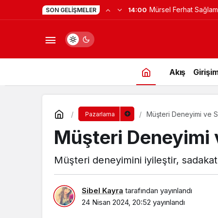
Yapay Zekaya Hangi Ver
0:23
SON GELIŞMELER
Değil, Verdiğin Veride
Akış
Girişim
Müşteri Deneyimi ve S
Pazarlama
Müşteri Deneyimi 
Müşteri deneyimini iyileştir, sadakati
Sibel Kayra
tarafından yayınlandı
24 Nisan 2024, 20:52
yayınlandı