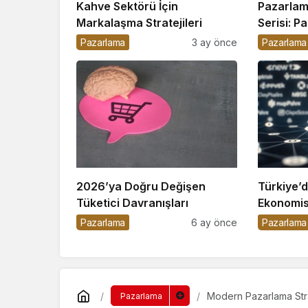
Kahve Sektörü İçin
Pazarlam
Markalaşma Stratejileri
Serisi: P
Pazarlama
3 ay önce
Pazarlama
2026’ya Doğru Değişen
Türkiye’
Tüketici Davranışları
Ekonomis
Pazarlama
6 ay önce
Pazarlama
Modern Pazarlama Strat
Pazarlama