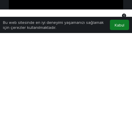
0
Yapay Zeka
Bu web sitesinde en iyi deneyimi yaşamanızı sağlamak
Anasayfa
Akış
Hesabım
Bildirimler
Kabul
Kimi K3 Üç Günde Duvara Çarptı: Açık Model
için çerezler kullanılmaktadır.
Yarışında Asıl Rekabet Zekâ Değil, Dağıtım
21 Temmuz 2026 - Sal - 1:06
Etkinlik