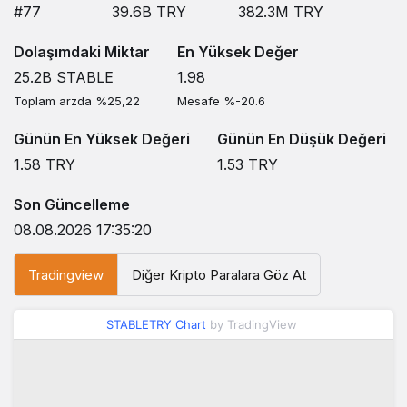
#77
39.6B
TRY
382.3M
TRY
Dolaşımdaki Miktar
En Yüksek Değer
25.2B
STABLE
1.98
Toplam arzda %25,22
Mesafe %-20.6
Günün En Yüksek Değeri
Günün En Düşük Değeri
1.58
TRY
1.53
TRY
Son Güncelleme
08.08.2026 17:35:20
Tradingview
Diğer Kripto Paralara Göz At
STABLETRY Chart
by TradingView