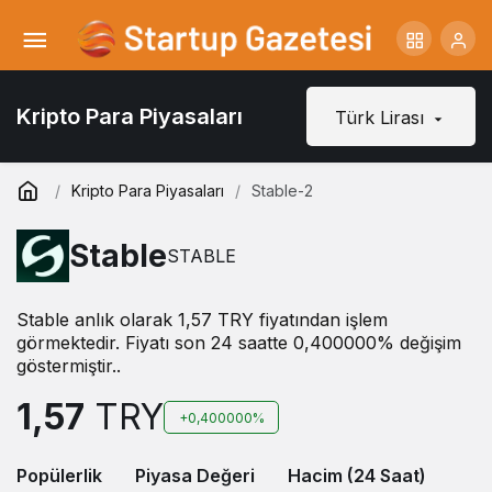
Kripto Para Piyasaları
Türk Lirası
Kripto Para Piyasaları
Stable-2
​​Stable
STABLE
​​Stable anlık olarak 1,57 TRY fiyatından işlem
görmektedir. Fiyatı son 24 saatte 0,400000% değişim
göstermiştir..
1,57
TRY
+0,400000%
Popülerlik
Piyasa Değeri
Hacim (24 Saat)