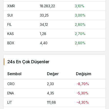
XMR
18.283,22
3,10%
SUI
33,25
3,00%
FIL
34,12
2,80%
KAS
1,28
2,70%
BDX
4,40
2,60%
24s En Çok Düşenler
Sembol
Değer
Değişim
CRO
2,33
-8,70%
ENA
4,35
-5,30%
LIT
111,68
-4,30%