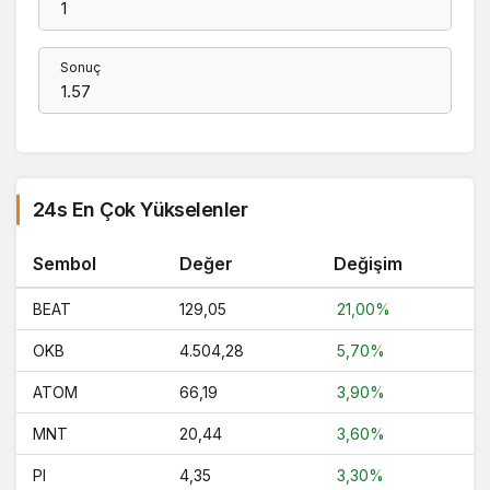
Sonuç
24s En Çok Yükselenler
Sembol
Değer
Değişim
BEAT
129,05
21,00%
OKB
4.504,28
5,70%
ATOM
66,19
3,90%
MNT
20,44
3,60%
PI
4,35
3,30%