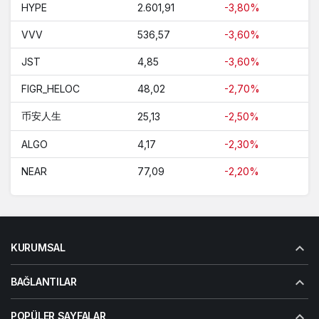
HYPE
2.601,91
-3,80%
VVV
536,57
-3,60%
JST
4,85
-3,60%
FIGR_HELOC
48,02
-2,70%
币安人生
25,13
-2,50%
ALGO
4,17
-2,30%
NEAR
77,09
-2,20%
KURUMSAL
BAĞLANTILAR
POPÜLER SAYFALAR