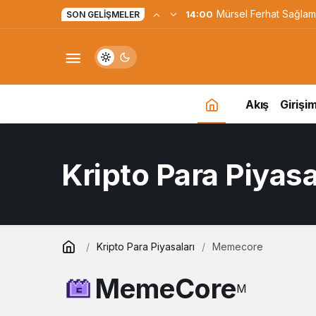
Yapay Zekaya Hangi Ver
0:23
SON GELIŞMELER
Değil, Verdiğin Veride
Akış
Girişim
Kripto Para Piyasa
Kripto Para Piyasaları
Memecore
MemeCore
M