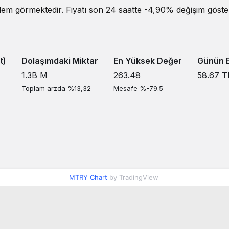
em görmektedir. Fiyatı son 24 saatte -4,90% değişim gösterm
t)
Dolaşımdaki Miktar
En Yüksek Değer
Günün E
1.3B
M
263.48
58.67
T
Toplam arzda %13,32
Mesafe %-79.5
MTRY Chart
by TradingView