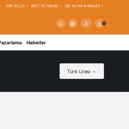
GBP
64,22
BIST
13.798,82
GR. ALTIN
6.486,83
0
Pazarlama
Haberler
Türk Lirası