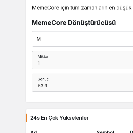
MemeCore için tüm zamanların en düşük fi
MemeCore Dönüştürücüsü
Miktar
Sonuç
24s En Çok Yükselenler
Ad
Sembol
D