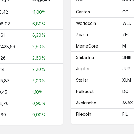
Canton
CC
6,42
11,00%
Worldcoin
WLD
08,02
6,80%
Zcash
ZEC
,61
6,30%
MemeCore
M
7.428,59
2,90%
Shiba Inu
SHIB
,26
2,60%
Jupiter
JUP
,14
2,20%
Stellar
XLM
15,87
2,00%
Polkadot
DOT
9,45
1,10%
Avalanche
AVAX
4,70
0,90%
Filecoin
FIL
,60
0,90%