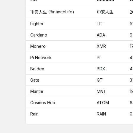
币安人生 (BinanceLife)
币安人生
2
Lighter
LIT
1
Cardano
ADA
9
Monero
XMR
1
Pi Network
PI
4
Beldex
BDX
4
Gate
GT
3
Mantle
MNT
1
Cosmos Hub
ATOM
6
Rain
RAIN
0