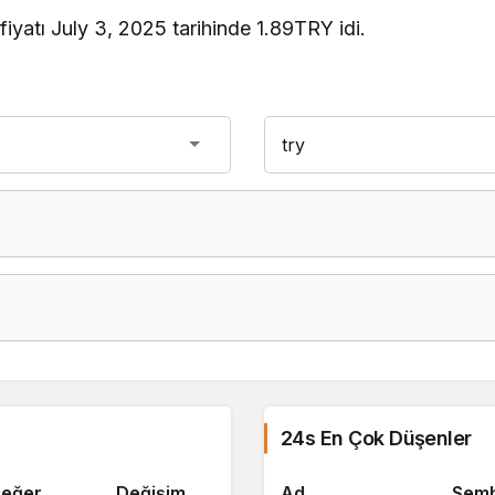
yatı July 3, 2025 tarihinde 1.89TRY idi.
24s En Çok Düşenler
eğer
Değişim
Ad
Semb