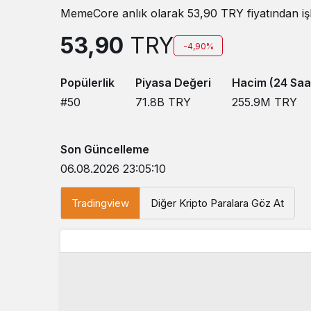
MemeCore anlık olarak 53,90 TRY fiyatından işl
53,90
TRY
-4,90%
Popülerlik
Piyasa Değeri
Hacim (24 Saa
#50
71.8B
TRY
255.9M
TRY
Son Güncelleme
06.08.2026 23:05:10
Tradingview
Diğer Kripto Paralara Göz At