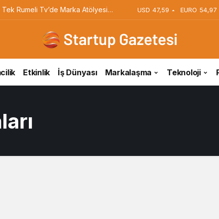
iyi Veriyorsun? Asıl Risk Ürettiğin
USD
47,59
EURO
54,97
cilik
Etkinlik
İş Dünyası
Markalaşma
Teknoloji
ları