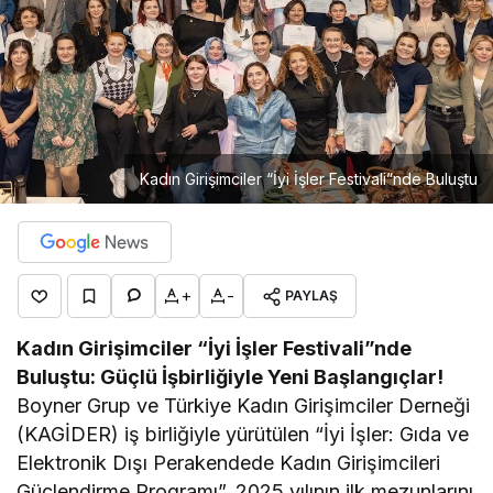
Kadın Girişimciler “İyi İşler Festivali”nde Buluştu
+
-
PAYLAŞ
Kadın Girişimciler “İyi İşler Festivali”nde
Buluştu: Güçlü İşbirliğiyle Yeni Başlangıçlar!
Boyner Grup ve Türkiye Kadın Girişimciler Derneği
(KAGİDER) iş birliğiyle yürütülen “İyi İşler: Gıda ve
Elektronik Dışı Perakendede Kadın Girişimcileri
Güçlendirme Programı”, 2025 yılının ilk mezunlarını