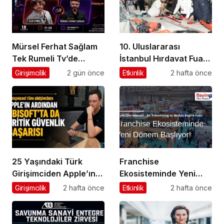
Mürsel Ferhat Sağlam
10. Uluslararası
Tek Rumeli Tv’de
İstanbul Hırdavat Fuarı,
Marka Atölyesi
Küresel Ticaretin Yeni
Girişimcilik
2 gün önce
Etkinlik
2 hafta önce
Programına Konuk
Merkezi Olmaya
Oldu
Hazırlanıyor
25 Yaşındaki Türk
Franchise
Girişimciden Apple’ın
Ekosisteminde Yeni
Ardından Ubisoft
Dönem Başlıyor: Bayim
Girişimcilik
2 hafta önce
Etkinlik
2 hafta önce
Başarısı
Olur Musun? Fuarı
2026 İçin Geri Sayım!