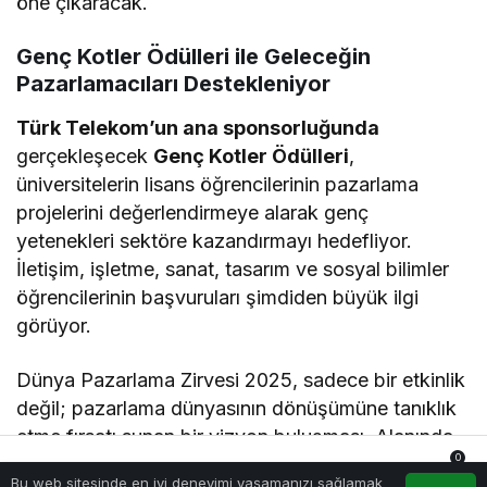
öne çıkaracak.
Genç Kotler Ödülleri ile Geleceğin
Pazarlamacıları Destekleniyor
Türk Telekom’un ana sponsorluğunda
gerçekleşecek
Genç Kotler Ödülleri
,
üniversitelerin lisans öğrencilerinin pazarlama
projelerini değerlendirmeye alarak genç
yetenekleri sektöre kazandırmayı hedefliyor.
İletişim, işletme, sanat, tasarım ve sosyal bilimler
öğrencilerinin başvuruları şimdiden büyük ilgi
görüyor.
Dünya Pazarlama Zirvesi 2025, sadece bir etkinlik
değil; pazarlama dünyasının dönüşümüne tanıklık
etme fırsatı sunan bir vizyon buluşması. Alanında
0
öncü konuşmacılarla ilham verici sohbetler,
Bu web sitesinde en iyi deneyimi yaşamanızı sağlamak