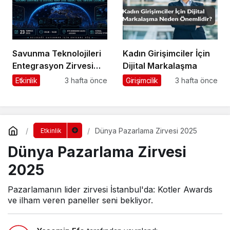
Savunma Teknolojileri
Kadın Girişimciler İçin
Entegrasyon Zirvesi
Dijital Markalaşma
Ankara’da
Etkinlik
3 hafta önce
Girişimcilik
3 hafta önce
Gerçekleşecek!
Dünya Pazarlama Zirvesi 2025
Etkinlik
Dünya Pazarlama Zirvesi
2025
Pazarlamanın lider zirvesi İstanbul'da: Kotler Awards
ve ilham veren paneller seni bekliyor.