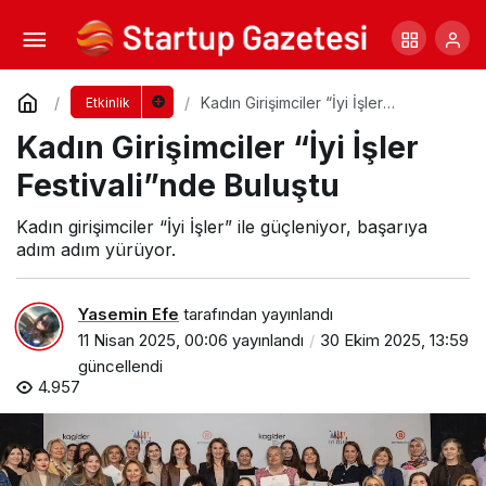
Dünya Pazarlama Zirvesi 2025
Yorum Yap
Paylaş
Kadın Girişimciler “İyi İşler
Etkinlik
Festivali”nde Buluştu
Kadın Girişimciler “İyi İşler
Festivali”nde Buluştu
Kadın girişimciler “İyi İşler” ile güçleniyor, başarıya
adım adım yürüyor.
Yasemin Efe
tarafından yayınlandı
11 Nisan 2025, 00:06
yayınlandı
30 Ekim 2025, 13:59
güncellendi
4.957