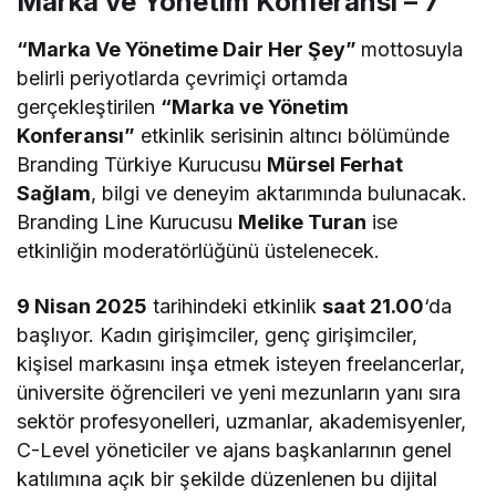
Marka ve Yönetim Konferansı – 7
“Marka Ve Yönetime Dair Her Şey”
mottosuyla
belirli periyotlarda çevrimiçi ortamda
gerçekleştirilen
“Marka ve Yönetim
Konferansı”
etkinlik serisinin altıncı bölümünde
Branding Türkiye Kurucusu
Mürsel Ferhat
Sağlam
, bilgi ve deneyim aktarımında bulunacak.
Branding Line Kurucusu
Melike Turan
ise
etkinliğin moderatörlüğünü üstelenecek.
9 Nisan 2025
tarihindeki etkinlik
saat 21.00
‘da
başlıyor. Kadın girişimciler, genç girişimciler,
kişisel markasını inşa etmek isteyen freelancerlar,
üniversite öğrencileri ve yeni mezunların yanı sıra
sektör profesyonelleri, uzmanlar, akademisyenler,
C-Level yöneticiler ve ajans başkanlarının genel
katılımına açık bir şekilde düzenlenen bu dijital