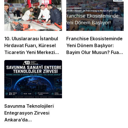
10. Uluslararası İstanbul
Franchise Ekosisteminde
Hırdavat Fuarı, Küresel
Yeni Dönem Başlıyor:
Ticaretin Yeni Merkezi
Bayim Olur Musun? Fuarı
Olmaya Hazırlanıyor
2026 İçin Geri Sayım!
Savunma Teknolojileri
Entegrasyon Zirvesi
Ankara’da
Gerçekleşecek!