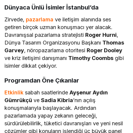
Dünyaca Ünlü İsimler İstanbul’da
Zirvede,
pazarlama
ve iletişim alanında ses
getiren birçok uzman konuşmacı yer alacak.
Davranışsal pazarlama stratejisti
Roger Hurni
,
Dünya Tasarım Organizasyonu Başkanı
Thomas
Garvey
, nöropazarlama otoritesi
Roger Dooley
ve kriz iletişimi danışmanı
Timothy Coombs
gibi
isimler dikkat çekiyor.
Programdan Öne Çıkanlar
Etkinlik
sabah saatlerinde
Ayşenur Aydın
Gümrükçü
ve
Sadia Kibria
’nın açılış
konuşmalarıyla başlayacak. Ardından
pazarlamada yapay zekanın geleceği,
sürdürülebilirlik, tüketici davranışları ve yeni nesil
çözümler gibi konuların işlendiği üç büyük panel