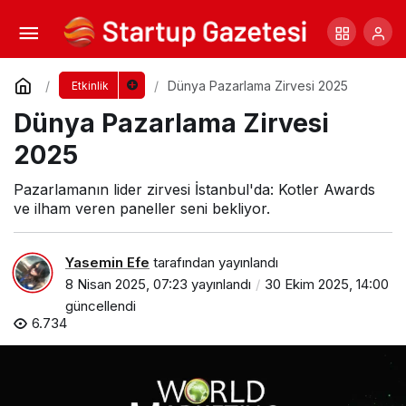
Kurumsal İletişim 1.0 Etkinliği İçin Geri Sayım
Yorum Yap
Paylaş
Dünya Pazarlama Zirvesi 2025
Etkinlik
Dünya Pazarlama Zirvesi
2025
Pazarlamanın lider zirvesi İstanbul'da: Kotler Awards
ve ilham veren paneller seni bekliyor.
Yasemin Efe
tarafından yayınlandı
8 Nisan 2025, 07:23
yayınlandı
30 Ekim 2025, 14:00
güncellendi
6.734