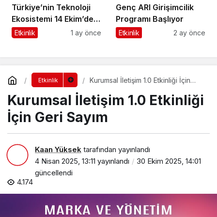
Türkiye’nin Teknoloji
Genç ARI Girişimcilik
Ekosistemi 14 Ekim’de
Programı Başlıyor
Bilişim Vadisi’nde
Etkinlik
1 ay önce
Etkinlik
2 ay önce
Kenetleniyor
Kurumsal İletişim 1.0 Etkinliği İçin
Etkinlik
Geri Sayım
Kurumsal İletişim 1.0 Etkinliği
İçin Geri Sayım
Kaan Yüksek
tarafından yayınlandı
4 Nisan 2025, 13:11
yayınlandı
30 Ekim 2025, 14:01
güncellendi
4.174