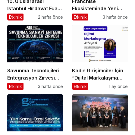
10. Uluslararası
Franchise
İstanbul Hırdavat Fuarı,
Ekosisteminde Yeni
Küresel Ticaretin Yeni
Dönem Başlıyor: Bayim
Etkinlik
2 hafta önce
Etkinlik
3 hafta önce
Merkezi Olmaya
Olur Musun? Fuarı
Hazırlanıyor
2026 İçin Geri Sayım!
Savunma Teknolojileri
Kadın Girişimciler İçin
Entegrasyon Zirvesi
“Dijital Markalaşma
Ankara’da
Atölyesi” Başlıyor
Etkinlik
3 hafta önce
Etkinlik
1 ay önce
Gerçekleşecek!