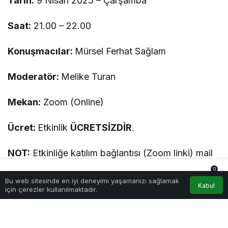
Tarih:
9 Nisan 2025 – Çarşamba
Saat:
21.00 – 22.00
Konuşmacılar:
Mürsel Ferhat Sağlam
Moderatör:
Melike Turan
Mekan:
Zoom (Online)
Ücret:
Etkinlik
ÜCRETSİZDİR
.
NOT:
Etkinliğe katılım bağlantısı (Zoom linki) mail
veya WhatsApp aracılığıyla katılımcılara
0
iletilecektir.
Bu web sitesinde en iyi deneyimi yaşamanızı sağlamak
Anasayfa
Akış
Hesabım
Bildirimler
Kabul
için çerezler kullanılmaktadır.
Kayıt
zorunludur
.
Kontenjan
sınırlıdır
.