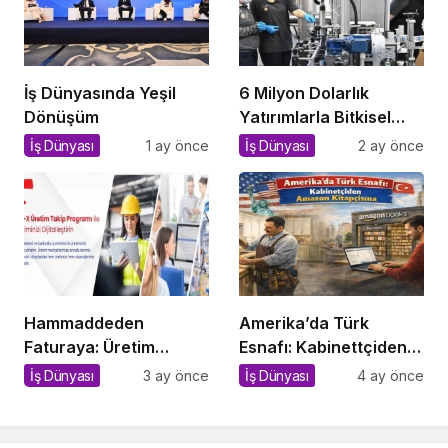
İş Dünyasında Yeşil
6 Milyon Dolarlık
Dönüşüm
Yatırımlarla Bitkisel
İthalata Savaş Açan
İş Dünyası
1 ay önce
İş Dünyası
2 ay önce
Yerli Tesis!
Hammaddeden
Amerika’da Türk
Faturaya: Üretim
Esnafı: Kabinettçiden
İşletmelerinde Kopuk
Amazon Kitapçısına
İş Dünyası
3 ay önce
İş Dünyası
4 ay önce
Sistemlerin Sessiz
Bedeli