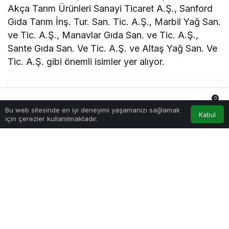
Akça Tarım Ürünleri Sanayi Ticaret A.Ş., Sanford
Gıda Tarım İnş. Tur. San. Tic. A.Ş., Marbil Yağ San.
ve Tic. A.Ş., Manavlar Gıda San. ve Tic. A.Ş.,
Sante Gıda San. Ve Tic. A.Ş. ve Altaş Yağ San. Ve
Tic. A.Ş. gibi önemli isimler yer alıyor.
0
Bu web sitesinde en iyi deneyimi yaşamanızı sağlamak
Anasayfa
Akış
Hesabım
Bildirimler
Kabul
için çerezler kullanılmaktadır.
Sinem Uludağ
Macera Tutkunu Editör: Dağları ve Kalemleri Keşfetmeye
Hazır!