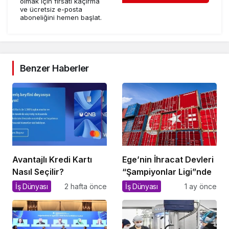
olmak için fırsatı kaçırma
ve ücretsiz e-posta
aboneliğini hemen başlat.
Benzer Haberler
Avantajlı Kredi Kartı
Ege’nin İhracat Devleri
Nasıl Seçilir?
“Şampiyonlar Ligi”nde
İş Dünyası
2 hafta önce
İş Dünyası
1 ay önce