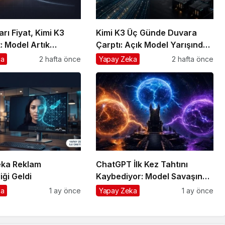
rı Fiyat, Kimi K3
Kimi K3 Üç Günde Duvara
t: Model Artık
Çarptı: Açık Model Yarışında
Avantajın Değil
Asıl Rekabet Zekâ Değil,
ka
2 hafta önce
Yapay Zeka
2 hafta önce
Dağıtım
ka Reklam
ChatGPT İlk Kez Tahtını
ği Geldi
Kaybediyor: Model Savaşında
Girişimcinin Tek Sigortası
ka
1 ay önce
Yapay Zeka
1 ay önce