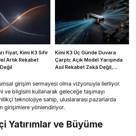
ı Fiyat, Kimi K3 Sıfır
Kimi K3 Üç Günde Duvara
del Artık Rekabet
Çarptı: Açık Model Yarışında
 Değil
Asıl Rekabet Zekâ Değil,
Dağıtım
msal girişim sermayesi olma vizyonuyla ilerliyor.
ni ve bilgisini kullanarak geleceğe taşımayı
ilikçi teknolojiye sahip, uluslararası pazarlarda
 girişimlere yönlendiriyor.
kçi Yatırımlar ve Büyüme