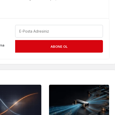
rma
ABONE OL