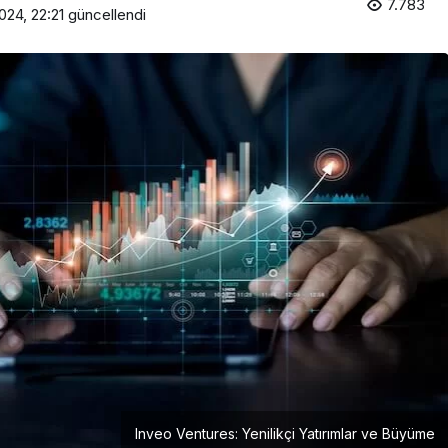
7.783
024, 22:21
güncellendi
Girişimcilik
Mürsel Ferhat Sağlam Tek
Rumeli Tv’de Marka
Atölyesi Programına Konuk
Oldu
Inveo Ventures: Yenilikçi Yatırımlar ve Büyüme