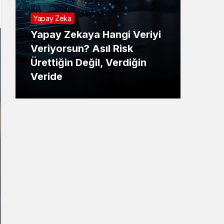
Yapay Zeka
Yapay Zekaya Hangi Veriyi
Tekno
Veriyorsun? Asıl Risk
Ürettiğin Değil, Verdiğin
E-P
Veride
Ne 