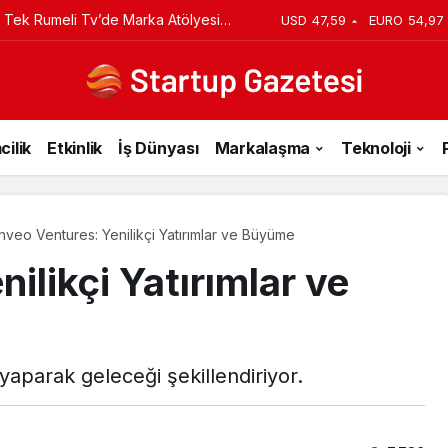
iyi Veriyorsun? Asıl Risk Ürettiğin
USD
47,59
EURO
54,97
cilik
Etkinlik
İş Dünyası
Markalaşma
Teknoloji
Inveo Ventures: Yenilikçi Yatırımlar ve Büyüme
ilikçi Yatırımlar ve
yaparak geleceği şekillendiriyor.