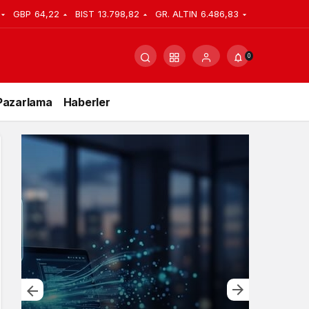
GBP
64,22
BIST
13.798,82
GR. ALTIN
6.486,83
0
Pazarlama
Haberler