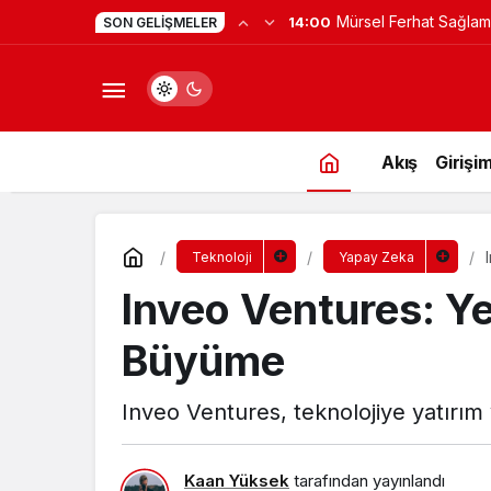
Yapay Zekaya Hangi Ver
0:23
SON GELIŞMELER
Değil, Verdiğin Veride
Akış
Girişim
Teknoloji
Yapay Zeka
Inveo Ventures: Yen
Büyüme
Inveo Ventures, teknolojiye yatırım 
Kaan Yüksek
tarafından yayınlandı