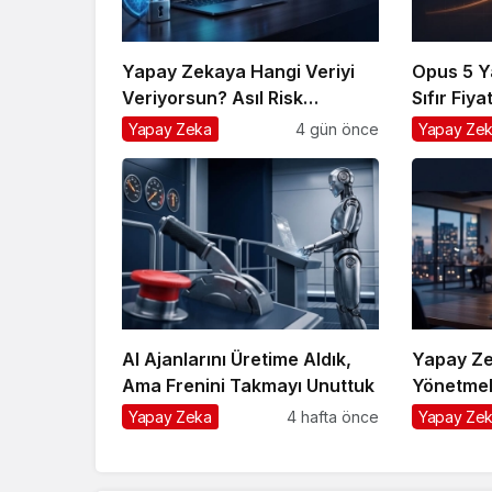
Yapay Zekaya Hangi Veriyi
Opus 5 Ya
Veriyorsun? Asıl Risk
Sıfır Fiya
Ürettiğin Değil, Verdiğin
Rekabet 
Yapay Zeka
4 gün önce
Yapay Ze
Veride
AI Ajanlarını Üretime Aldık,
Yapay Ze
Ama Frenini Takmayı Unuttuk
Yönetmeli
Yapay Zeka
4 hafta önce
Yapay Ze