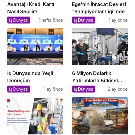
Avantajlı Kredi Kartı
Ege’nin İhracat Devleri
Nasıl Seçilir?
“Şampiyonlar Ligi”nde
İş Dünyası
1 hafta önce
İş Dünyası
1 ay önce
İş Dünyasında Yeşil
6 Milyon Dolarlık
Dönüşüm
Yatırımlarla Bitkisel
İthalata Savaş Açan
İş Dünyası
1 ay önce
İş Dünyası
2 ay önce
Yerli Tesis!