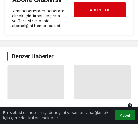
ABONE OL
Yeni haberlerden haberdar
olmak için fırsatı kaçırma
ve ücretsiz e-posta
aboneliğini hemen başlat.
Benzer Haberler
0
Avantajlı Kredi Kartı
Ege’nin İhracat Devleri
Bu web sitesinde en iyi deneyimi yaşamanızı sağlamak
Anasayfa
Akış
Hesabım
Bildirimler
Kabul
için çerezler kullanılmaktadır.
Nasıl Seçilir?
“Şampiyonlar Ligi”nde
İş Dünyası
1 hafta önce
İş Dünyası
1 ay önce