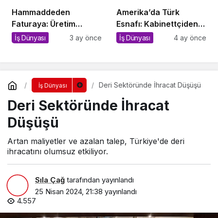
Hammaddeden
Amerika’da Türk
Faturaya: Üretim
Esnafı: Kabinettçiden
İşletmelerinde Kopuk
Amazon Kitapçısına
İş Dünyası
3 ay önce
İş Dünyası
4 ay önce
Sistemlerin Sessiz
Bedeli
Deri Sektöründe İhracat Düşüşü
İş Dünyası
Deri Sektöründe İhracat
Düşüşü
Artan maliyetler ve azalan talep, Türkiye'de deri
ihracatını olumsuz etkiliyor.
Sıla Çağ
tarafından yayınlandı
25 Nisan 2024, 21:38
yayınlandı
4.557