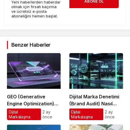
ABONE OL
Yeni haberlerden haberdar
olmak için fırsatı kaçırma
ve ücretsiz e-posta
aboneliğini hemen başlat.
Benzer Haberler
GEO (Generative
Dijital Marka Denetimi
Engine Optimization)
(Brand Audit) Nasıl
Nedir?
Yapılır?
Dijital
2 ay
Dijital
2 ay
Markalaşma
önce
Markalaşma
önce