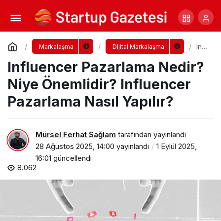
Marka Oluşturma Nedir? Niye Önemlidir?
Marka Oluşturma Nasıl Yapılır?
Yorum Yap
Paylaş
Infl
Markalaşma
Dijital Markalaşma
uen
Influencer Pazarlama Nedir?
cer
Paz
arla
Niye Önemlidir? Influencer
ma
Ne
Pazarlama Nasıl Yapılır?
dir?
Niy
e
Ön
Mürsel Ferhat Sağlam
tarafından yayınlandı
eml
28 Ağustos 2025, 14:00
yayınlandı
1 Eylül 2025,
idir
?
16:01
güncellendi
Infl
8.062
uen
cer
Paz
arla
ma
Nas