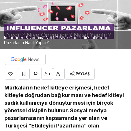
ıl
Yap
ılır?
Influencer Pazarlama Nedir? Niye Önemlidir? Influencer
Pazarlama Nasıl Yapılır?
+
-
PAYLAŞ
Markaların hedef kitleye erişmesi, hedef
kitleyle doğrudan bağ kurması ve hedef kitleyi
sadık kullanıcıya dönüştürmesi için birçok
yönetsel disiplin bulunur. Sosyal medya
pazarlamasının kapsamında yer alan ve
Türkçesi “Etkileyici Pazarlama” olan