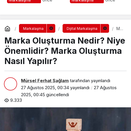
Sorumluluk İçin 10 Altın
Altın İpucu
Öneri
Mar
Markalaşma
Dijital Markalaşma
ka
Marka Oluşturma Nedir? Niye
Olu
ştur
ma
Önemlidir? Marka Oluşturma
Ne
dir?
Nasıl Yapılır?
Niy
e
Ön
eml
Mürsel Ferhat Sağlam
tarafından yayınlandı
idir
27 Ağustos 2025, 00:34
yayınlandı
27 Ağustos
?
Mar
2025, 00:45
güncellendi
ka
9.333
Olu
ştur
ma
Nas
ıl
Yap