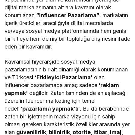
dijital markalaşmanın alt ara kavramı olarak
konumlanan
“Influencer Pazarlama”
, markaların
içerik üreticileri aracılığıyla dijital mecralarda
ve/veya sosyal medya platformlarında hem geniş
bir kitleye hem de niş bir topluluğa erişmesini ifade
eden bir kavramdır.
Kavramsal hiyerarşide sosyal medya
pazarlamasının bir alt dinamiği olarak konumlanan
ve Türkçes
i ‘Etkileyici Pazarlama’
olan
influencer pazarlamada amaç sadece
‘reklam
yapmak’
değildir. Zaten isminden de anlaşılacağı
üzere influencer marketing için temel
hedef
‘pazarlama yapmak’
tır. Bu da beraberinde
zaten bir işletmenin marka vizyonu için sahip
olması gereken karakteristik özellikler arasında yer
alan
güvenilirlik, bilinirlik, otorite, itibar, imaj,