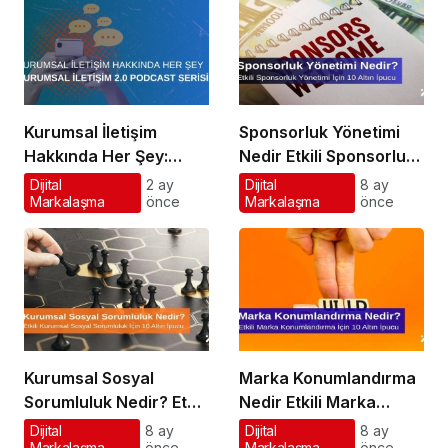
Kurumsal İletişim
Sponsorluk Yönetimi
Hakkında Her Şey:
Nedir Etkili Sponsorluk
Kurumsal İletişim 2.0
Yönetimi İçin 10 Altın
Dijital
2 ay
Dijital
8 ay
Markalaşma
önce
Markalaşma
önce
Podcast Serisi
İpucu
Kurumsal Sosyal
Marka Konumlandırma
Sorumluluk Nedir? Etkili
Nedir Etkili Marka
Kurumsal Sosyal
Konumlandırma İçin 10
Dijital
8 ay
Dijital
8 ay
Markalaşma
önce
Markalaşma
önce