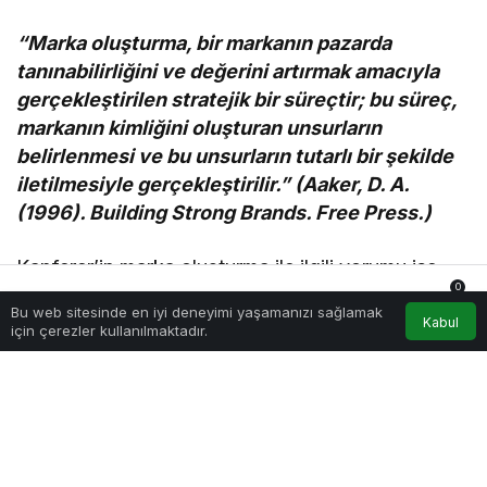
“Marka oluşturma, bir markanın pazarda
tanınabilirliğini ve değerini artırmak amacıyla
gerçekleştirilen stratejik bir süreçtir; bu süreç,
markanın kimliğini oluşturan unsurların
belirlenmesi ve bu unsurların tutarlı bir şekilde
iletilmesiyle gerçekleştirilir.” (Aaker, D. A.
(1996). Building Strong Brands. Free Press.)
Kapferer’in marka oluşturma ile ilgili yorumu ise
0
şöyle;
Bu web sitesinde en iyi deneyimi yaşamanızı sağlamak
Anasayfa
Akış
Hesabım
Bildirimler
Kabul
için çerezler kullanılmaktadır.
“Marka oluşturma, markanın kendisini
tanımlayan ve tüketicilere ileten bir dizi
özelliğin belirlenmesi sürecidir; fiziksel
özellikler, kişilik, kültür, ilişki, refleksiyon ve
kendilik unsurları, markanın tüketicilerle