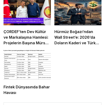
ÇORDEF’ten Dev Kültür
Hürmüz Boğazı’ndan
ve Markalaşma Hamlesi:
Wall Street’e: 2026’da
Projelerin Başına Mürsel
Doların Kaderi ve Türk
Ferhat Sağlam Getirildi
Girişimcinin “Navlun”
İmtihanı
Fintek Dünyasında Bahar
Havası