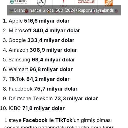
Brand Finance Global 500 (2024) Raporu Yayımlandı!
Apple
516,6 milyar dolar
Microsoft
340,4 milyar dolar
Google
333,4 milyar dolar
Amazon
308,9 milyar dolar
Samsung
99,4 milyar dolar
Walmart
96,8 milyar dolar
TikTok
84,2 milyar dolar
Facebook
75,7
milyar dolar
Deutsche Telekom
73,3 milyar dolar
ICBC
71,8
milyar dolar
Listeye
Facebook
ile
TikTok
‘un girmiş olması
sosyal medya pazarındaki rekabetin boyutunu