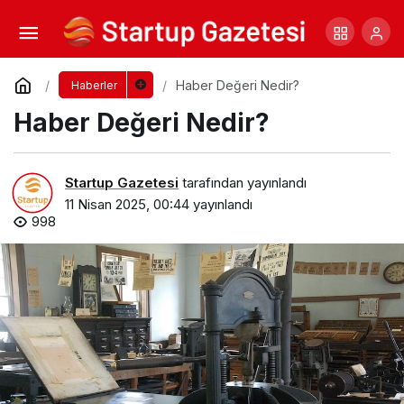
Brand Finance Global 500 (2024) Raporu
Yayımlandı!
Yorum Yap
Paylaş
Haber Değeri Nedir?
Haberler
Haber Değeri Nedir?
Startup Gazetesi
tarafından yayınlandı
11 Nisan 2025, 00:44
yayınlandı
998