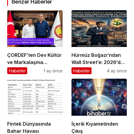
Benzer Haberler
ÇORDEF’ten Dev Kültür
Hürmüz Boğazı’ndan
ve Markalaşma
Wall Street’e: 2026’da
Hamlesi: Projelerin
Doların Kaderi ve Türk
Haberler
1 ay önce
Haberler
4 ay önce
Başına Mürsel Ferhat
Girişimcinin “Navlun”
Sağlam Getirildi
İmtihanı
Fintek Dünyasında
İçerik Kıyametinden
Bahar Havası
Çıkış