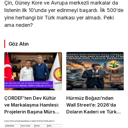
Çin, Güney Kore ve Avrupa merkezli markalar da
listenin ilk 10’unda yer edinmeyi başardı. İlk 500’de
yine herhangi bir Türk markası yer almadı. Peki
ama neden?
Göz Atın
ÇORDEF’ten Dev Kültür
Hürmüz Boğazı’ndan
ve Markalaşma Hamlesi:
Wall Street’e: 2026’da
Projelerin Başına Mürsel
Doların Kaderi ve Türk
Ferhat Sağlam Getirildi
Girişimcinin “Navlun”
İmtihanı