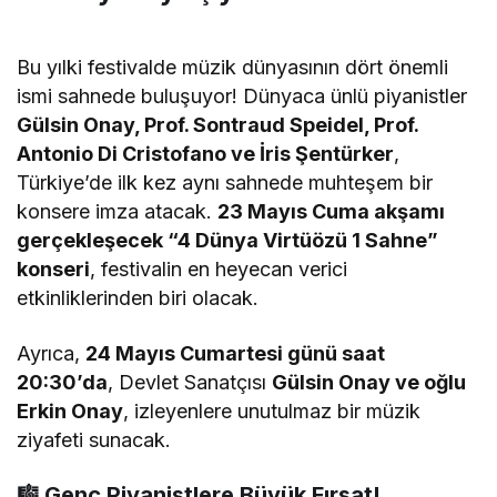
Bu yılki festivalde müzik dünyasının dört önemli
ismi sahnede buluşuyor! Dünyaca ünlü piyanistler
Gülsin Onay, Prof. Sontraud Speidel, Prof.
Antonio Di Cristofano ve İris Şentürker
,
Türkiye’de ilk kez aynı sahnede muhteşem bir
konsere imza atacak.
23 Mayıs Cuma akşamı
gerçekleşecek “4 Dünya Virtüözü 1 Sahne”
konseri
, festivalin en heyecan verici
etkinliklerinden biri olacak.
Ayrıca,
24 Mayıs Cumartesi günü saat
20:30’da
, Devlet Sanatçısı
Gülsin Onay ve oğlu
Erkin Onay
, izleyenlere unutulmaz bir müzik
ziyafeti sunacak.
🎼
Genç Piyanistlere Büyük Fırsat!