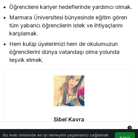
Öğrencilere kariyer hedeflerinde yardımcı olmak.
Marmara Üniversitesi bünyesinde eğitim gören
tüm yabancı öğrencilerin istek ve ihtiyaçlarını
karşılamak.
Hem kulüp üyelerimizi hem de okulumuzun
öğrencilerini dünya vatandaşı olma yolunda
teşvik etmek.
Sibel Kayra
0
Merhaba! Ben Sibel Kayra, StartupGazetesi’nin girişimci
Bu web sitesinde en iyi deneyimi yaşamanızı sağlamak
Anasayfa
Akış
Hesabım
Bildirimler
Kabul