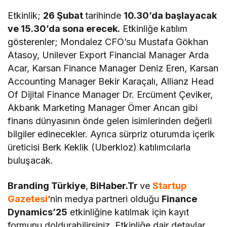
Gerçekleşecek!
Etkinlik;
26 Şubat
tarihinde
10.30’da başlayacak
ve 15.30’da sona erecek.
Etkinliğe katılım
gösterenler; Mondalez CFO’su Mustafa Gökhan
Atasoy, Unilever Export Financial Manager Arda
Acar, Karsan Finance Manager Deniz Eren, Karsan
Accounting Manager Bekir Karaçalı, Allianz Head
Of Dijital Finance Manager Dr. Ercüment Çeviker,
Akbank Marketing Manager Ömer Arıcan gibi
finans dünyasının önde gelen isimlerinden değerli
bilgiler edinecekler. Ayrıca sürpriz oturumda içerik
üreticisi Berk Keklik (Uberkloz) katılımcılarla
buluşacak.
Branding Türkiye
,
BiHaber.Tr
ve
Startup
Gazetesi
‘nin medya partneri olduğu
Finance
Dynamics’25
etkinliğine katılmak için kayıt
formunu doldurabilirsiniz. Etkinliğe dair detaylar