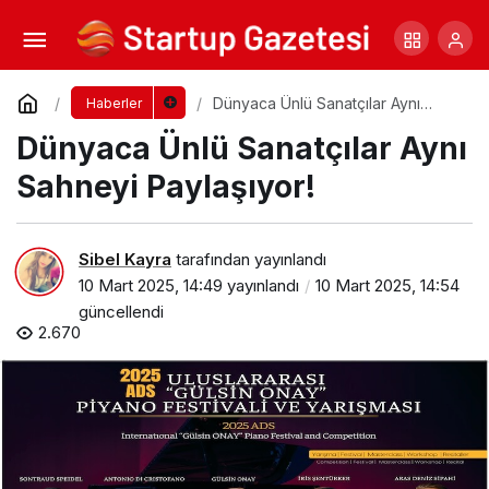
Finance Dynamics’25 Etkinliği İçin Geri
Sayım!
Yorum Yap
Paylaş
Dünyaca Ünlü Sanatçılar Aynı
Haberler
Sahneyi Paylaşıyor!
Dünyaca Ünlü Sanatçılar Aynı
Sahneyi Paylaşıyor!
Sibel Kayra
tarafından yayınlandı
10 Mart 2025, 14:49
yayınlandı
10 Mart 2025, 14:54
güncellendi
2.670