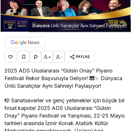
Dünyaca Ünlü Sanatçılar Aynı Sahneyi Paylaşıyor!
+
-
PAYLAŞ
2025 ADS Uluslararası “Gülsin Onay” Piyano
Festivali Rekor Başvuruyla Geliyor! 🎹✨ Dünyaca
Ünlü Sanatçılar Aynı Sahneyi Paylaşıyor!
🎼 Sanatseverler ve genç yetenekler için büyük bir
fırsat kapıda! 2025 ADS Uluslararası “Gülsin
Onay” Piyano Festivali ve Yarışması, 22-25 Mayıs
tarihleri arasında İzmir Konak Atatürk Kültür
Merkezi’nde gerçekleşecek. Üçüncü kez