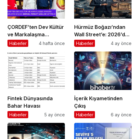
ÇORDEF’ten Dev Kültür
Hürmüz Boğazı’ndan
ve Markalaşma
Wall Street’e: 2026’da
Hamlesi: Projelerin
Doların Kaderi ve Türk
Haberler
4 hafta önce
Haberler
4 ay önce
Başına Mürsel Ferhat
Girişimcinin “Navlun”
Sağlam Getirildi
İmtihanı
Fintek Dünyasında
İçerik Kıyametinden
Bahar Havası
Çıkış
Haberler
5 ay önce
Haberler
6 ay önce