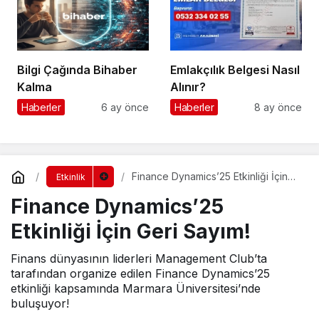
Bilgi Çağında Bihaber
Emlakçılık Belgesi Nasıl
Kalma
Alınır?
Haberler
6 ay önce
Haberler
8 ay önce
Finance Dynamics’25 Etkinliği İçin
Etkinlik
Geri Sayım!
Finance Dynamics’25
Etkinliği İçin Geri Sayım!
Finans dünyasının liderleri Management Club’ta
tarafından organize edilen Finance Dynamics’25
etkinliği kapsamında Marmara Üniversitesi’nde
buluşuyor!