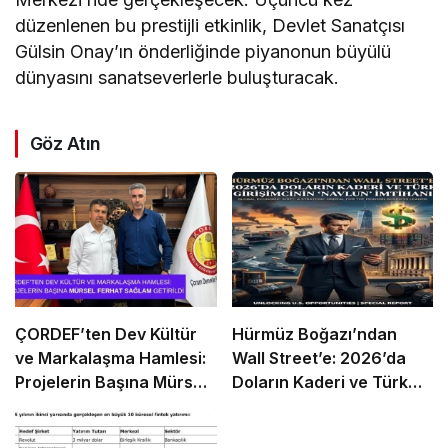
düzenlenen bu prestijli etkinlik, Devlet Sanatçısı
Gülsin Onay’ın önderliğinde piyanonun büyülü
dünyasını sanatseverlerle buluşturacak.
Göz Atın
ÇORDEF’ten Dev Kültür
Hürmüz Boğazı’ndan
ve Markalaşma Hamlesi:
Wall Street’e: 2026’da
Projelerin Başına Mürsel
Doların Kaderi ve Türk
Ferhat Sağlam Getirildi
Girişimcinin “Navlun”
İmtihanı