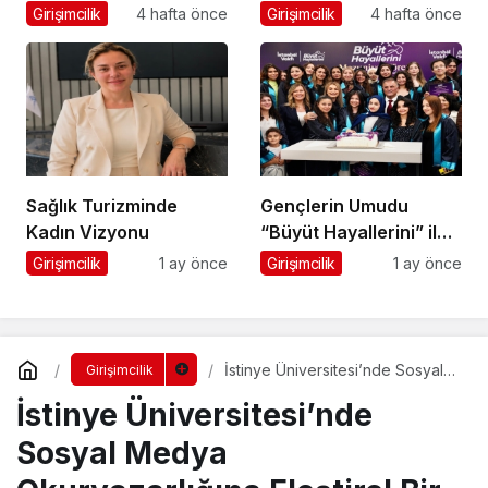
Misyonu Hakkında
Girişimcilik
4 hafta önce
Girişimcilik
4 hafta önce
Merak Edilenler
Sağlık Turizminde
Gençlerin Umudu
Kadın Vizyonu
“Büyüt Hayallerini” ile
267 Genç Daha
Girişimcilik
1 ay önce
Girişimcilik
1 ay önce
Kanatlandı
İstinye Üniversitesi’nde Sosyal
Girişimcilik
Medya Okuryazarlığına Eleştirel
İstinye Üniversitesi’nde
Bir Bakış: Dr. Hüseyin Yaşa Konuk
Oldu
Sosyal Medya