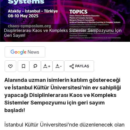
Disiplinlerarası Kaos ve Kompleks Sistemler Sempozyumu İçin
Geri Sayım!
+
-
PAYLAŞ
Alanında uzman isimlerin katılım göstereceği
ve İstanbul Kültür Üniversitesi’nin ev sahipliği
yapacağı Disiplinlerarası Kaos ve Kompleks
Sistemler Sempozyumu için geri sayım
başladı!
İstanbul Kültür Üniversitesi’nde düzenlenecek olan