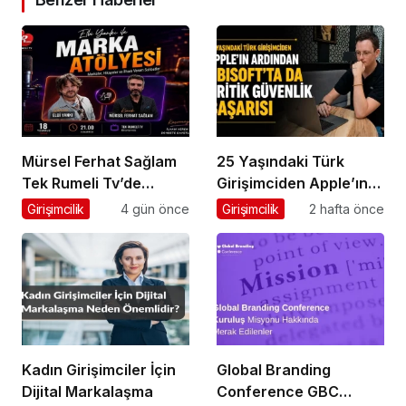
Mürsel Ferhat Sağlam
25 Yaşındaki Türk
Tek Rumeli Tv’de
Girişimciden Apple’ın
Marka Atölyesi
Ardından Ubisoft
Girişimcilik
4 gün önce
Girişimcilik
2 hafta önce
Programına Konuk
Başarısı
Oldu
Kadın Girişimciler İçin
Global Branding
Dijital Markalaşma
Conference GBC