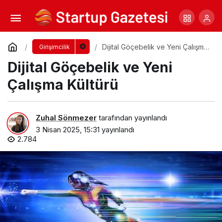
Kurumsal İletişim 2.0 Nedir?
Yorum Yap
Paylaş
Dijital Göçebelik ve Yeni Çalışma
Girişimcilik
Kültürü
Dijital Göçebelik ve Yeni
Çalışma Kültürü
Zuhal Sönmezer
tarafından yayınlandı
3 Nisan 2025, 15:31
yayınlandı
2.784