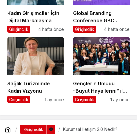
Kadın Girişimciler İçin
Global Branding
Dijital Markalaşma
Conference GBC
Misyonu Hakkında
Girişimcilik
4 hafta önce
Girişimcilik
4 hafta önce
Merak Edilenler
Sağlık Turizminde
Gençlerin Umudu
Kadın Vizyonu
“Büyüt Hayallerini” ile
267 Genç Daha
Girişimcilik
1 ay önce
Girişimcilik
1 ay önce
Kanatlandı
Kurumsal İletişim 2.0 Nedir?
Girişimcilik