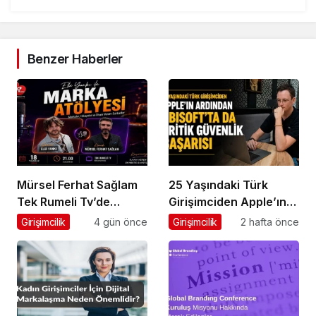
Benzer Haberler
Mürsel Ferhat Sağlam
25 Yaşındaki Türk
Tek Rumeli Tv’de
Girişimciden Apple’ın
Marka Atölyesi
Ardından Ubisoft
Girişimcilik
4 gün önce
Girişimcilik
2 hafta önce
Programına Konuk
Başarısı
Oldu