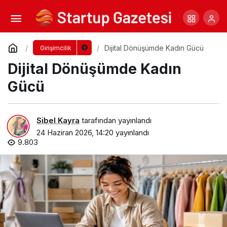
Girişimciler İçin Yeni Rekabet Kozu: Kişisel
Markalaşma 360 Podcast Serisi
Yorum Yap
Paylaş
Dijital Dönüşümde Kadın Gücü
Girişimcilik
Dijital Dönüşümde Kadın
Gücü
Sibel Kayra
tarafından yayınlandı
24 Haziran 2026, 14:20
yayınlandı
9.803