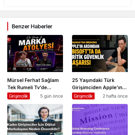
Benzer Haberler
Mürsel Ferhat Sağlam
25 Yaşındaki Türk
Tek Rumeli Tv’de
Girişimciden Apple’ın
Marka Atölyesi
Ardından Ubisoft
Girişimcilik
5 gün önce
Girişimcilik
2 hafta önce
Programına Konuk
Başarısı
Oldu