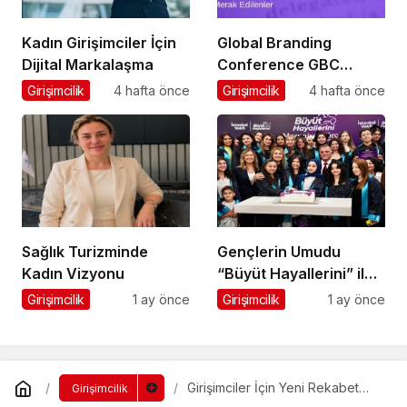
Kadın Girişimciler İçin
Global Branding
Dijital Markalaşma
Conference GBC
Misyonu Hakkında
Girişimcilik
4 hafta önce
Girişimcilik
4 hafta önce
Merak Edilenler
Sağlık Turizminde
Gençlerin Umudu
Kadın Vizyonu
“Büyüt Hayallerini” ile
267 Genç Daha
Girişimcilik
1 ay önce
Girişimcilik
1 ay önce
Kanatlandı
Girişimciler İçin Yeni Rekabet
Girişimcilik
Kozu: Kişisel Markalaşma 360