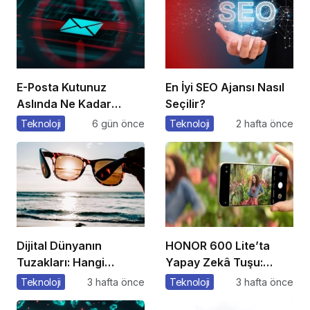
E-Posta Kutunuz
En İyi SEO Ajansı Nasıl
Aslında Ne Kadar
Seçilir?
Güvenli?
Teknoloji
6 gün önce
Teknoloji
2 hafta önce
Dijital Dünyanın
HONOR 600 Lite’ta
Tuzakları: Hangi
Yapay Zekâ Tuşu:
Yöntemleri
Özelliklere Erişmenin
Teknoloji
3 hafta önce
Teknoloji
3 hafta önce
Kullanıyorlar?
Yeni Bir Yolu