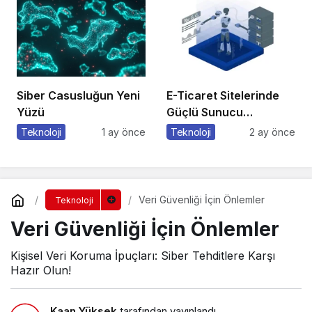
Siber Casusluğun Yeni
E-Ticaret Sitelerinde
Yüzü
Güçlü Sunucu
Tercihinin Önemi
Teknoloji
1 ay önce
Teknoloji
2 ay önce
Veri Güvenliği İçin Önlemler
Teknoloji
Veri Güvenliği İçin Önlemler
Kişisel Veri Koruma İpuçları: Siber Tehditlere Karşı
Hazır Olun!
Kaan Yüksek
tarafından yayınlandı