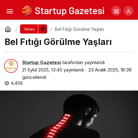
Beslenme ve İnflamazomlar: Bağırsaktan
Hücre Çekirdeğine Uzanan Sessiz Savaş
Yorum Yap
Paylaş
Bel Fıtığı Görülme Yaşları
News
Bel Fıtığı Görülme Yaşları
Startup Gazetesi
tarafından yayınlandı
21 Eylül 2025, 13:45
yayınlandı
23 Aralık 2025, 18:38
güncellendi
4.456