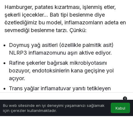
Hamburger, patates kızartması, işlenmiş etler,
şekerli içecekler… Batı tipi beslenme diye
özetlediğimiz bu model, inflamazomların adeta en
sevmediği beslenme tarzı. Çünkü:
Doymuş yağ asitleri (özellikle palmitik asit)
NLRP3 inflamazomunu aşırı aktive ediyor.
Rafine şekerler bağırsak mikrobiyotasını
bozuyor, endotoksinlerin kana geçişine yol
açıyor.
Trans yağlar inflamatuvar yanıtı tetikleyen
sitokinleri artırıyor.
0
Bu web sitesinde en iyi deneyimi yaşamanızı sağlamak
Sonuç: Alarm sürekli çalıyor, yani
Anasayfa
Akış
Hesabım
Bildirimler
Kabul
için çerezler kullanılmaktadır.
kronik enflamasyon.
Akdeniz Diyeti: Alarmı Sessize Almak