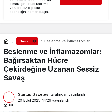
olmak için fırsatı kaçırma
ve ücretsiz e-posta
aboneliğini hemen başlat.
Beslenme ve İnflamazomlar:
News
Bağırsaktan Hücre Çekirdeğine
Beslenme ve İnflamazomlar:
Uzanan Sessiz Savaş
Bağırsaktan Hücre
Çekirdeğine Uzanan Sessiz
Savaş
Startup Gazetesi
tarafından yayınlandı
20 Eylül 2025, 14:26
yayınlandı
186