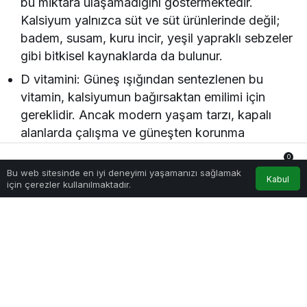
bu miktara ulaşamadığını göstermektedir.
Kalsiyum yalnızca süt ve süt ürünlerinde değil;
badem, susam, kuru incir, yeşil yapraklı sebzeler
gibi bitkisel kaynaklarda da bulunur.
D vitamini: Güneş ışığından sentezlenen bu
vitamin, kalsiyumun bağırsaktan emilimi için
gereklidir. Ancak modern yaşam tarzı, kapalı
alanlarda çalışma ve güneşten korunma
alışkanlıkları nedeniyle D vitamini eksikliği çok
0
yaygındır. Postmenopozal kadınlar için önerilen
Bu web sitesinde en iyi deneyimi yaşamanızı sağlamak
Anasayfa
Akış
Hesabım
Bildirimler
Kabul
için çerezler kullanılmaktadır.
günlük miktar 800–1000 IU’dur.
Kemik sağlığını desteklemek için yalnızca bu iki
besin öğesi değil; magnezyum, fosfor, çinko ve K
vitamini de önemlidir. Özellikle yeşil yapraklı
sebzeler ve kuruyemişler bu açıdan zengin bir
destek sağlar.