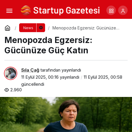
Menopozda Beslenme: Hangi Besinler
Süreci Kolaylaştırır?
Yorum Yap
Paylaş
Menopozda Egzersiz: Gücünüze
News
Güç Katın
Menopozda Egzersiz:
Gücünüze Güç Katın
Sıla Çağ
tarafından yayınlandı
11 Eylül 2025, 00:16
yayınlandı
11 Eylül 2025, 00:58
güncellendi
2.960