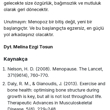
gelecekte size özgürlük, bağımsızlık ve mutluluk
olarak geri dönecektir.
Unutmayın: Menopoz bir bitiş değil, yeni bir
başlangıçtır. Ve bu başlangıçta egzersiz, en güçlü
yol arkadaşınız olacaktır.
Dyt. Melina Ezgi Tosun
Kaynakça
Nelson, H. D. (2008). Menopause. The Lancet,
371(9614), 760–770.
Daly, R. M., & Gianoudis, J. (2013). Exercise and
bone health: optimising bone structure during
growth is key, but all is not lost throughout life.
Therapeutic Advances in Musculoskeletal
Disease, 5(6), 229–248.