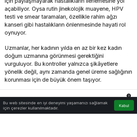
için paylaşmayarak hastalıkların ilerlemesine yol
açabiliyor. Oysa rutin jinekolojik muayene, HPV
testi ve smear taramaları, özellikle rahim ağzı
kanseri gibi hastalıkların önlenmesinde hayati rol
oynuyor.
Uzmanlar, her kadının yılda en az bir kez kadın
doğum uzmanına görünmesi gerektiğini
vurguluyor. Bu kontroller yalnızca şikâyetlere
yönelik değil, aynı zamanda genel üreme sağlığının
korunması için de büyük önem taşıyor.
Jinekolojik Sağlıkta Yanlış Bilinenler
0
Bu web sitesinde en iyi deneyimi yaşamanızı sağlamak
Anasayfa
Akış
Hesabım
Bildirimler
Kabul
“Doğum kontrol hapı kısır yapar”
düşüncesi
için çerezler kullanılmaktadır.
yanlıştır. Haplar bırakıldığında doğurganlık geri
döner.