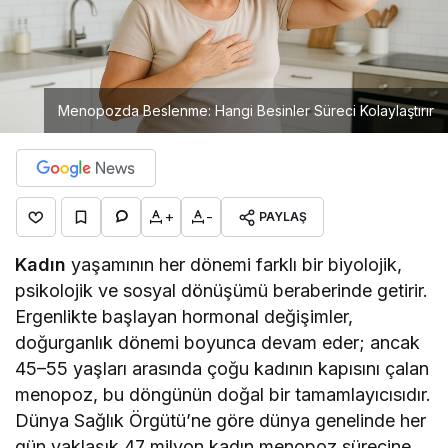
Menopozda Beslenme: Hangi Besinler Süreci Kolaylaştırır
+
-
PAYLAŞ
Kadın
yaşamının her dönemi farklı bir biyolojik,
psikolojik ve sosyal dönüşümü beraberinde getirir.
Ergenlikte başlayan hormonal değişimler,
doğurganlık dönemi boyunca devam eder; ancak
45–55 yaşları arasında çoğu kadının kapısını çalan
menopoz, bu döngünün doğal bir tamamlayıcısıdır.
Dünya Sağlık Örgütü’ne göre dünya genelinde her
gün yaklaşık 47 milyon kadın menopoz sürecine