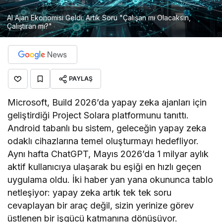
AI Ajan Ekonomisi Geldi: Artık Soru "Çalışan mı Olacaksın,
Çalıştıran mı?"
PAYLAŞ
Microsoft, Build 2026’da yapay zeka ajanları için
geliştirdiği Project Solara platformunu tanıttı.
Android tabanlı bu sistem, geleceğin yapay zeka
odaklı cihazlarına temel oluşturmayı hedefliyor.
Aynı hafta ChatGPT, Mayıs 2026’da 1 milyar aylık
aktif kullanıcıya ulaşarak bu eşiği en hızlı geçen
uygulama oldu. İki haber yan yana okununca tablo
netleşiyor: yapay zeka artık tek tek soru
cevaplayan bir araç değil, sizin yerinize görev
üstlenen bir işgücü katmanına dönüşüyor.