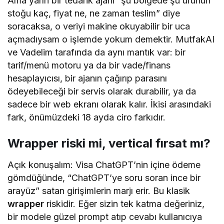
Ama yarın bir tedarik ajanı “şu bölgede şu ürünün
stoğu kaç, fiyat ne, ne zaman teslim” diye
soracaksa, o veriyi makine okuyabilir bir uca
açmadıysam o işlemde yokum demektir. MutfakAI
ve Vadelim tarafında da aynı mantık var: bir
tarif/menü motoru ya da bir vade/finans
hesaplayıcısı, bir ajanın çağırıp parasını
ödeyebileceği bir servis olarak durabilir, ya da
sadece bir web ekranı olarak kalır. İkisi arasındaki
fark, önümüzdeki 18 ayda ciro farkıdır.
Wrapper riski mi, vertical fırsat mı?
Açık konuşalım: Visa ChatGPT’nin içine ödeme
gömdüğünde, “ChatGPT’ye soru soran ince bir
arayüz” satan girişimlerin marjı erir. Bu klasik
wrapper
riskidir. Eğer sizin tek katma değeriniz,
bir modele güzel prompt atıp cevabı kullanıcıya