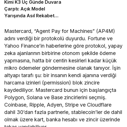
Kimi K3 Üç Günde Duvara
Çarptı: Açık Model
Yarışında Asıl Rekabet
Zekâ Değil, Dağıtım
Mastercard, “Agent Pay for Machines” (AP4M)
adını verdiği bir protokolü duyurdu. Fortune ve
Yahoo Finance’in haberlerine göre protokol, yapay
zeka ajanlarının birbirine otonom şekilde ödeme
yapmasına, hatta bir centin kesirleri kadar küçük
mikro ödemeler göndermesine olanak tanıyor. İşin
altyapı tarafı şu: bir insanın kendi ajanına verdiği
harcama izinleri (permission) blok zincire
kaydediliyor. Mastercard bunun için başlangıçta
Polygon, Solana ve Base zincirlerini seçmiş.
Coinbase, Ripple, Adyen, Stripe ve Cloudflare
dahil 30’dan fazla partnerle, stablecoin’ler de dahil
olmak üzere kart, banka hesabı ve zincir üzerinde
takas yapılabiliyor.