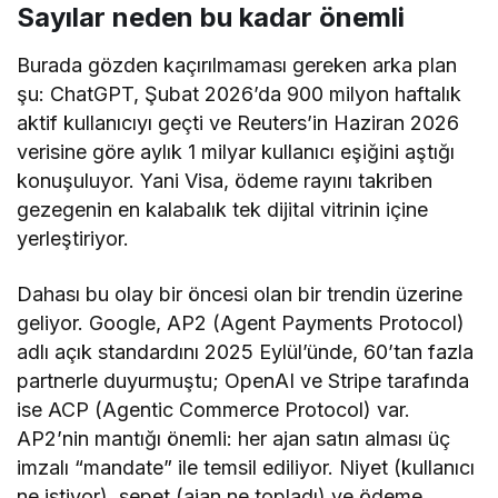
Sayılar neden bu kadar önemli
Burada gözden kaçırılmaması gereken arka plan
şu: ChatGPT, Şubat 2026’da 900 milyon haftalık
aktif kullanıcıyı geçti ve Reuters’in Haziran 2026
verisine göre aylık 1 milyar kullanıcı eşiğini aştığı
konuşuluyor. Yani Visa, ödeme rayını takriben
gezegenin en kalabalık tek dijital vitrinin içine
yerleştiriyor.
Dahası bu olay bir öncesi olan bir trendin üzerine
geliyor. Google, AP2 (Agent Payments Protocol)
adlı açık standardını 2025 Eylül’ünde, 60’tan fazla
partnerle duyurmuştu; OpenAI ve Stripe tarafında
ise ACP (Agentic Commerce Protocol) var.
AP2’nin mantığı önemli: her ajan satın alması üç
imzalı “mandate” ile temsil ediliyor. Niyet (kullanıcı
ne istiyor), sepet (ajan ne topladı) ve ödeme