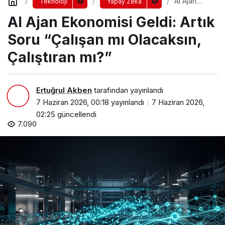
AI Ajan
Teknoloji
Yapay Zeka
Ekonomisi
AI Ajan Ekonomisi Geldi: Artık
Geldi: Artık
Soru
“Çalışan mı
Soru “Çalışan mı Olacaksın,
Olacaksın,
Çalıştıran
Çalıştıran mı?”
mı?”
Ertuğrul Akben
tarafından yayınlandı
7 Haziran 2026, 00:18
yayınlandı
7 Haziran 2026,
02:25
güncellendi
7.090