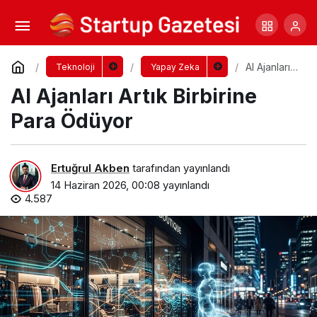
AI Ajan Ekonomisi Geldi: Artık Soru “Çalışan
mı Olacaksın, Çalıştıran mı?”
Yorum Yap
Paylaş
AI Ajanları
Teknoloji
Yapay Zeka
Artık
AI Ajanları Artık Birbirine
Birbirine
Para
Ödüyor
Para Ödüyor
Ertuğrul Akben
tarafından yayınlandı
14 Haziran 2026, 00:08
yayınlandı
4.587