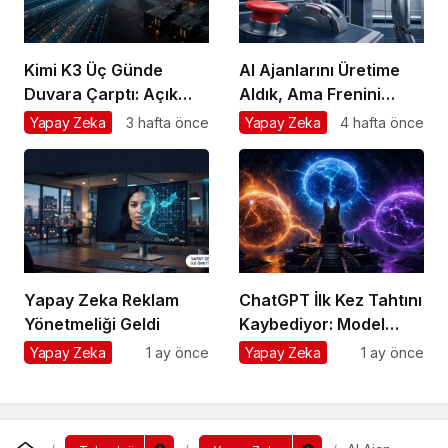
Kimi K3 Üç Günde
AI Ajanlarını Üretime
Duvara Çarptı: Açık
Aldık, Ama Frenini
Model Yarışında Asıl
Takmayı Unuttuk
Yapay Zeka
3 hafta önce
Yapay Zeka
4 hafta önce
Rekabet Zekâ Değil,
Dağıtım
Yapay Zeka Reklam
ChatGPT İlk Kez Tahtını
Yönetmeliği Geldi
Kaybediyor: Model
Savaşında Girişimcinin
Yapay Zeka
1 ay önce
Yapay Zeka
1 ay önce
Tek Sigortası