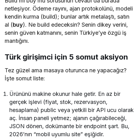
Build mi buy mu sorusunun cevabı da burada
netleşiyor. Ödeme rayını, ajan protokolünü, modeli
kendin kurma (build); bunlar artık metalaştı, satın
al (
buy
). Ne build edeceksin? Senin dikey verini,
senin güven katmanını, senin Türkiye’ye özgü iş
mantığını.
Türk girişimci için 5 somut aksiyon
Tez güzel ama masaya oturunca ne yapacağız?
İşte somut liste:
Ürününü makine okunur hale getir. En az bir
gerçek işlevi (fiyat, stok, rezervasyon,
hesaplama) public veya yetkili bir API ucu olarak
aç. İnsan paneli yetmez; ajanın çağırabileceği,
JSON dönen, dokümante bir endpoint şart. Bu,
2026’nın “mobil uyumlu site” eşiğidir.