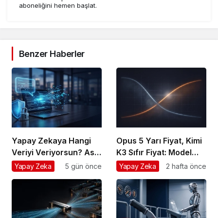
aboneliğini hemen başlat.
Benzer Haberler
Yapay Zekaya Hangi
Opus 5 Yarı Fiyat, Kimi
Veriyi Veriyorsun? Asıl
K3 Sıfır Fiyat: Model
Risk Ürettiğin Değil,
Artık Rekabet Avantajın
Yapay Zeka
5 gün önce
Yapay Zeka
2 hafta önce
Verdiğin Veride
Değil