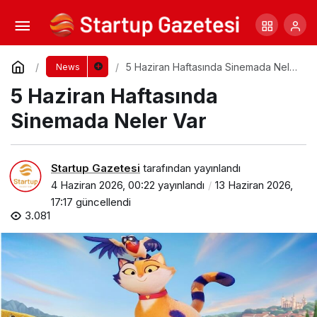
Bayram Hareketliliği Avrupa Hayallerini
Tetikledi
Yorum Yap
Paylaş
5 Haziran Haftasında Sinemada Neler
News
Var
5 Haziran Haftasında
Sinemada Neler Var
Startup Gazetesi
tarafından yayınlandı
4 Haziran 2026, 00:22
yayınlandı
13 Haziran 2026,
17:17
güncellendi
3.081