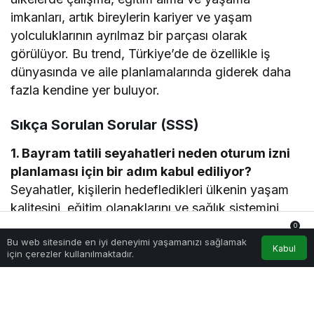
imkanları, artık bireylerin kariyer ve yaşam
yolculuklarının ayrılmaz bir parçası olarak
görülüyor. Bu trend, Türkiye’de de özellikle iş
dünyasında ve aile planlamalarında giderek daha
fazla kendine yer buluyor.
Sıkça Sorulan Sorular (SSS)
1. Bayram tatili seyahatleri neden oturum izni
planlaması için bir adım kabul ediliyor?
Seyahatler, kişilerin hedefledikleri ülkenin yaşam
kalitesini, eğitim olanaklarını ve sağlık sistemini
bizzat gözlemlemelerine olanak tanır, bu da karar
0
Bu web sitesinde en iyi deneyimi yaşamanızı sağlamak
verme sürecini hızlandırır.
Anasayfa
Akış
Hesabım
Bildirimler
Kabul
için çerezler kullanılmaktadır.
2. Avrupa’da hangi ülkeler Türk yatırımcılar
tarafından daha fazla tercih ediliyor?