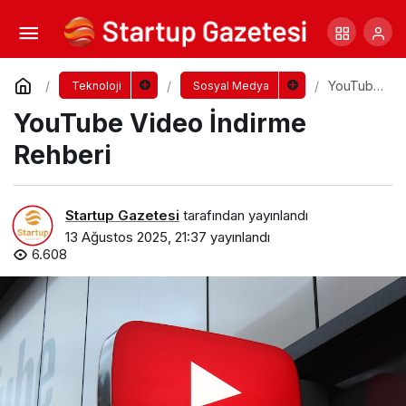
Telegram Kanallarından Pasif Gelir Elde
Etmek Artık Mümkün
Yorum Yap
Paylaş
YouTube
Teknoloji
Sosyal Medya
Video
YouTube Video İndirme
İndirme
Rehberi
Rehberi
Startup Gazetesi
tarafından yayınlandı
13 Ağustos 2025, 21:37
yayınlandı
6.608