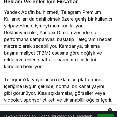
Reklam Verenler İçin Fırsatlar
Yandex Ads’in bu hizmeti, Telegram Premium
Kullanıcıları da dahil olmak üzere geniş bir kullanıcı
yelpazesine erişmeyi mümkün kılıyor.
Reklamverenler, Yandex Direct üzerinden bir
performans kampanyası başlatıp Telegram’ı hedef
mecra olarak seçebiliyor. Kampanya, tıklama
başına maliyet (TBM) esasına göre değişir ve
reklamverenlerin haftalık harcama limitlerini
kendileri belirliyor.
Telegram’da yayınlanan reklamlar, platformun
içeriğine uygun şekilde, normal bir kanal yayını
gibi görünüyor. Kısa açıklamalar, görseller veya
videolar, sponsor etiketi ve tıklanabilir öğeler içerir.
Reklamverenlerin mesajlarına biçimlendirme, emoji
0
ve çağrı butonları (“Web sistemi ziyaret et”,
Bu web sitesinde en iyi deneyimi yaşamanızı sağlamak