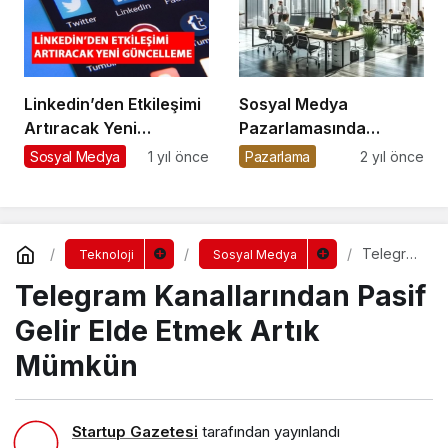
Linkedin’den Etkileşimi
Sosyal Medya
Artıracak Yeni
Pazarlamasında
Güncelleme
Trendler: 2024’te Öne
Sosyal Medya
1 yıl önce
Pazarlama
2 yıl önce
Çıkanlar
Telegra
Teknoloji
Sosyal Medya
m
Telegram Kanallarından Pasif
Kanalları
ndan
Pasif
Gelir Elde Etmek Artık
Gelir
Elde
Mümkün
Etmek
Artık
Mümkün
Startup Gazetesi
tarafından yayınlandı