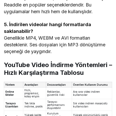
Readdle en popüler seçeneklerdendir. Bu
uygulamalar hem hızlı hem de kullanışlıdır.
5. İndirilen videolar hangi formatlarda
saklanabilir?
Genellikle MP4, WEBM ve AVI formatları
desteklenir. Ses dosyaları için MP3 dönüştürme
seçeneği de yaygındır.
YouTube Video İndirme Yöntemleri –
Hızlı Karşılaştırma Tablosu
Yöntem
Avantajları
Dezavantajları
Önerilen Kullanım Durumu
Hızlı,
Online
Reklamlar,
Ara sıra video indiren
programsız,
Siteler
güvenlik riski
kullanıcılar
kolay erişim
Tarayıcı
Tarayıcı
Tek tıkla
Sık video indiren masaüstü
performansını
Uzantıları
indirme, pratik
kullanıcıları
düşürebilir
Kurulum
Yüksek kalite,
Yüksek çözünürlüklü içerik