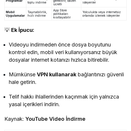
Programlar
gerektirir, bazen
toplu indirme
isteyenler
ücretli
App Store
Mobil
Taşınabilirlik,
Yolculukta veya internetsiz
politikaları
Uygulamalar
hızlı indirme
ortamda izlemek isteyenler
kısıtlayabilir
💡
Ek İpucu:
Videoyu indirmeden önce dosya boyutunu
kontrol edin, mobil veri kullanıyorsanız büyük
dosyalar internet kotanızı hızlıca bitirebilir.
Mümkünse
VPN kullanarak
bağlantınızı güvenli
hale getirin.
Telif hakkı ihlallerinden kaçınmak için yalnızca
yasal içerikleri indirin.
Kaynak:
YouTube Video İndirme