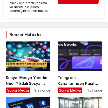
olmak için fırsatı kaçırma
ve ücretsiz e-posta
aboneliğini hemen başlat.
Benzer Haberler
Sosyal Medya Yönetimi
Telegram
Nedir? Etkili Sosyal
Kanallarından Pasif
Medya Yönetimi İçin 10
Gelir Elde Etmek Artık
Sosyal Medya
9 ay önce
Sosyal Medya
1 yıl önce
Altın İpucu
Mümkün