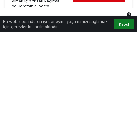
olmak için fırsatı kaçırma
ve ücretsiz e-posta
aboneliğini hemen başlat.
0
Bu web sitesinde en iyi deneyimi yaşamanızı sağlamak
Anasayfa
Akış
Hesabım
Bildirimler
Kabul
için çerezler kullanılmaktadır.
KURUMSAL
BAĞLANTILAR
POPÜLER SAYFALAR
GÜNDEME DAIR
SON DAKIKA HABERLERI