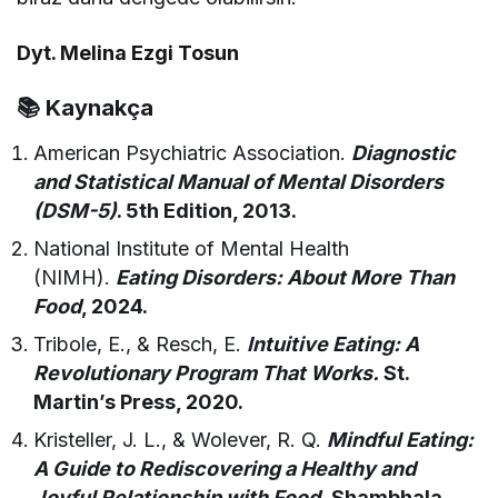
Dyt. Melina Ezgi Tosun
📚
Kaynakça
American Psychiatric Association.
Diagnostic
and Statistical Manual of Mental Disorders
(DSM-5)
. 5th Edition, 2013.
National Institute of Mental Health
(NIMH).
Eating Disorders: About More Than
Food
, 2024.
Tribole, E., & Resch, E.
Intuitive Eating: A
Revolutionary Program That Works.
St.
Martin’s Press, 2020.
Kristeller, J. L., & Wolever, R. Q.
Mindful Eating:
A Guide to Rediscovering a Healthy and
Joyful Relationship with Food.
Shambhala