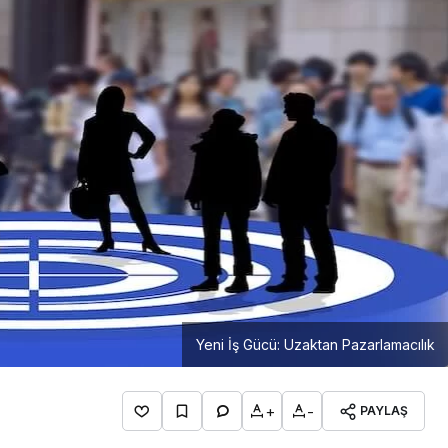
Girişimcilik
Mürsel Ferhat Sağlam Tek
Rumeli Tv’de Marka
Atölyesi Programına Konuk
Oldu
Yeni İş Gücü: Uzaktan Pazarlamacılık
+
-
PAYLAŞ