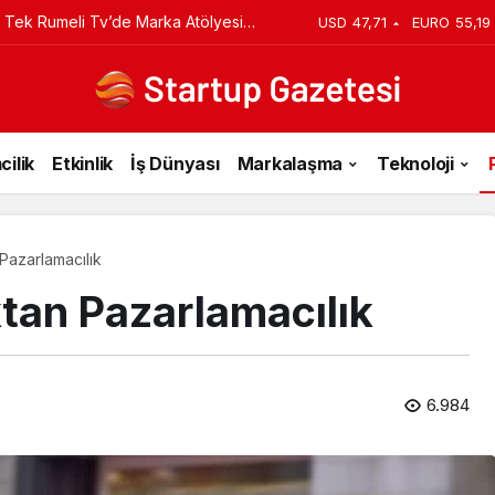
iyi Veriyorsun? Asıl Risk Ürettiğin
USD
47,71
EURO
55,19
cilik
Etkinlik
İş Dünyası
Markalaşma
Teknoloji
Pazarlamacılık
ktan Pazarlamacılık
6.984