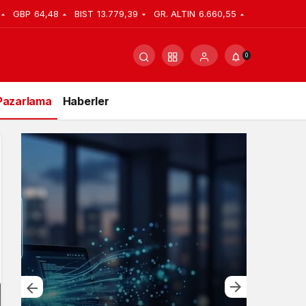
GBP
64,48
BIST
13.779,39
GR. ALTIN
6.660,55
0
Pazarlama
Haberler