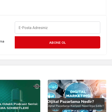
rma
ABONE OL