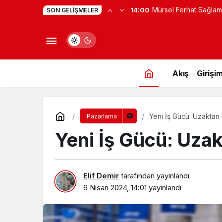
Yapay Zekaya Hangi Ver
0:23
SON GELIŞMELER
Değil, Verdiğin Veride
Akış
Girişim
Yeni İş Gücü: Uzaktan 
Pazarlama
Yeni İş Gücü: Uza
Elif Demir
tarafından yayınlandı
6 Nisan 2024, 14:01
yayınlandı