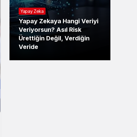
Yapay Zeka
Yapay Zekaya Hangi Veriyi
Tekno
Veriyorsun? Asıl Risk
Ürettiğin Değil, Verdiğin
E-P
Veride
Ne 