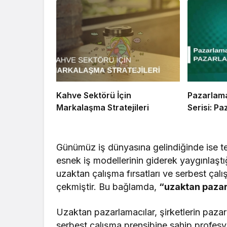
Kahve Sektörü İçin
Pazarlama
Markalaşma Stratejileri
Serisi: P
Günümüz iş dünyasına gelindiğinde ise tek
esnek iş modellerinin giderek yaygınlaştı
uzaktan çalışma fırsatları ve serbest çalış
çekmiştir. Bu bağlamda,
“uzaktan paza
Uzaktan pazarlamacılar, şirketlerin pazarl
serbest çalışma prensibine sahip profesy