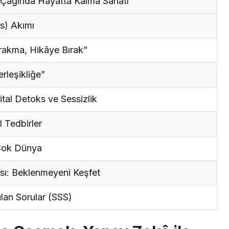
) Çağında Hayatta Kalma Sanatı
es) Akımı
ırakma, Hikâye Bırak”
erleşikliğe”
ital Detoks ve Sessizlik
l Tedbirler
 Çok Dünya
ası: Beklenmeyeni Keşfet
lan Sorular (SSS)