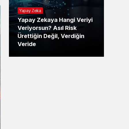
Yapay Zeka
Yapay Zekaya Hangi Veriyi
Tekno
Veriyorsun? Asıl Risk
Ürettiğin Değil, Verdiğin
E-P
Veride
Ne 