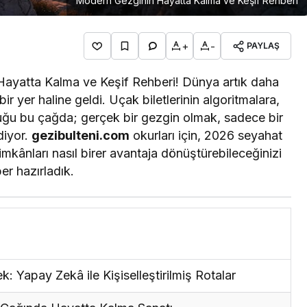
Modern Gezginin Hayatta Kalma ve Keşif Rehberi
+
-
PAYLAŞ
ayatta Kalma ve Keşif Rehberi! Dünya artık daha
 yer haline geldi. Uçak biletlerinin algoritmalara,
lduğu bu çağda; gerçek bir gezgin olmak, sadece bir
diyor.
gezibulteni.com
okurları için, 2026 seyahat
mkânları nasıl birer avantaja dönüştürebileceğinizi
er hazırladık.
: Yapay Zekâ ile Kişiselleştirilmiş Rotalar