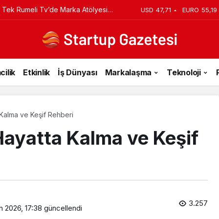
iyi Veriyorsun? Asıl Risk Ürettiğin
USD
47,71
EURO
55,19
cilik
Etkinlik
İş Dünyası
Markalaşma
Teknoloji
Kalma ve Keşif Rehberi
ayatta Kalma ve Keşif
3.257
n 2026, 17:38
güncellendi