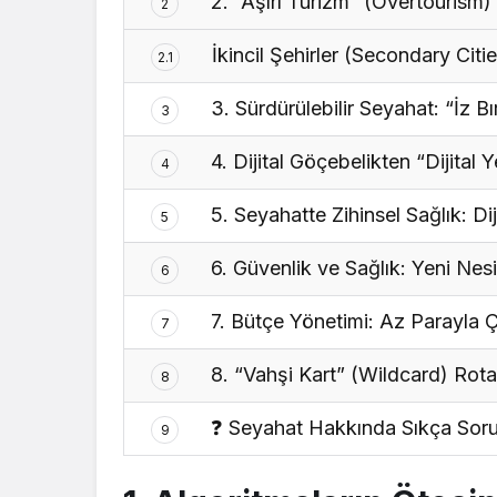
2. “Aşırı Turizm” (Overtourism
2
İkincil Şehirler (Secondary Citi
2.1
3. Sürdürülebilir Seyahat: “İz B
3
4. Dijital Göçebelikten “Dijital Y
4
5. Seyahatte Zihinsel Sağlık: Dij
5
6. Güvenlik ve Sağlık: Yeni Nesi
6
7. Bütçe Yönetimi: Az Parayla
7
8. “Vahşi Kart” (Wildcard) Rot
8
❓ Seyahat Hakkında Sıkça Soru
9