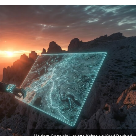
Girişimcilik
Mürsel Ferhat Sağlam Tek
Rumeli Tv’de Marka
Atölyesi Programına Konuk
Oldu