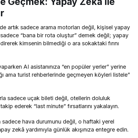
ine Geçmek: Yapay Zekâ ile
ar
e artık sadece arama motorları değil, kişisel yapay
e sadece “bana bir rota oluştur” demek değil; yapay
rerek kimsenin bilmediği o ara sokaktaki fırını
aparken AI asistanınıza “en popüler yerler” yerine
ı ama turist rehberlerinde geçmeyen köyleri listele”
rla sadece uçak bileti değil, otellerin doluluk
 takip ederek “last minute” fırsatlarını yakalayın.
 sadece hava durumunu değil, o haftaki yerel
yapay zekâ yardımıyla günlük akışınıza entegre edin.