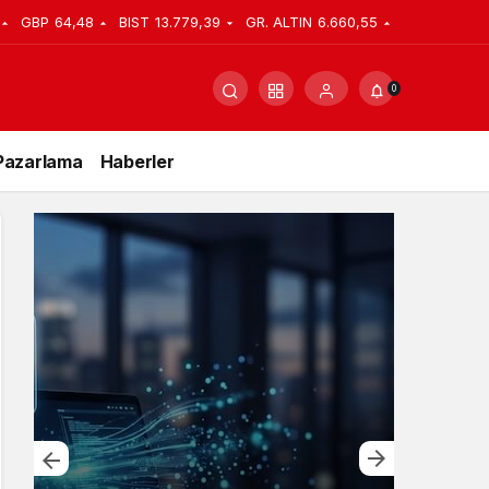
GBP
64,48
BIST
13.779,39
GR. ALTIN
6.660,55
0
Pazarlama
Haberler