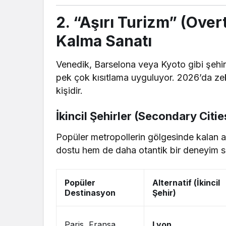
2. “Aşırı Turizm” (Ove
Kalma Sanatı
Venedik, Barselona veya Kyoto gibi şehirle
pek çok kısıtlama uyguluyor. 2026’da zeki
kişidir.
İkincil Şehirler (Secondary Citi
Popüler metropollerin gölgesinde kalan
dostu hem de daha otantik bir deneyim s
Popüler
Alternatif (İkincil
Destinasyon
Şehir)
Paris, Fransa
Lyon