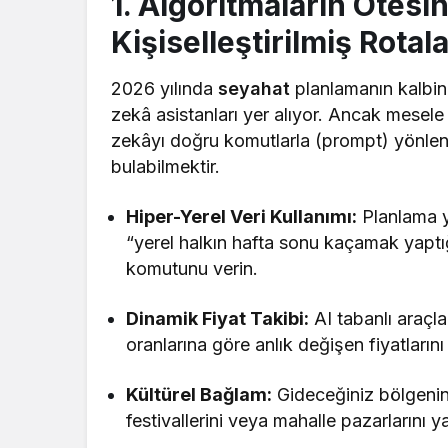
1. Algoritmaların Ötes
Kişiselleştirilmiş Rotal
2026 yılında
seyahat
planlamanın kalbind
zekâ asistanları yer alıyor. Ancak mesel
zekâyı doğru komutlarla (prompt) yönlendi
bulabilmektir.
Hiper-Yerel Veri Kullanımı:
Planlama y
“yerel halkın hafta sonu kaçamak yaptığ
komutunu verin.
Dinamik Fiyat Takibi:
AI tabanlı araçla
oranlarına göre anlık değişen fiyatlarını
Kültürel Bağlam:
Gideceğiniz bölgenin
festivallerini veya mahalle pazarlarını 