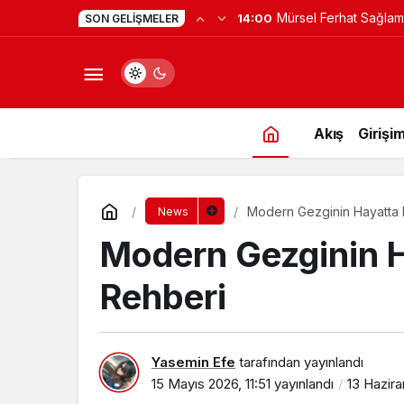
Yapay Zekaya Hangi Ver
0:23
SON GELIŞMELER
Değil, Verdiğin Veride
Akış
Girişim
Modern Gezginin Hayatta 
News
Modern Gezginin H
Rehberi
Yasemin Efe
tarafından yayınlandı
15 Mayıs 2026, 11:51
yayınlandı
13 Hazira