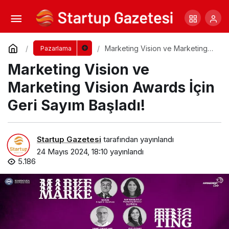
Dijital Pazarlama Stratejileri: Başlangıç
Rehberi
Yorum Yap
Paylaş
Marketing Vision ve Marketing
Pazarlama
Vision Awards İçin Geri Sayım
Marketing Vision ve
Başladı!
Marketing Vision Awards İçin
Geri Sayım Başladı!
Startup Gazetesi
tarafından yayınlandı
24 Mayıs 2024, 18:10
yayınlandı
5.186