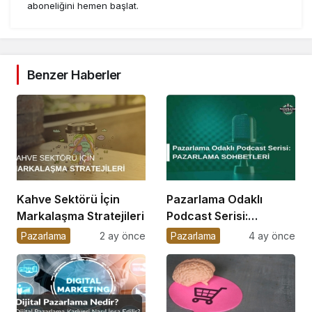
aboneliğini hemen başlat.
Benzer Haberler
Kahve Sektörü İçin
Pazarlama Odaklı
Markalaşma Stratejileri
Podcast Serisi:
Pazarlama Sohbetleri
Pazarlama
2 ay önce
Pazarlama
4 ay önce