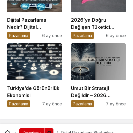
Dijital Pazarlama
2026’ya Doğru
Nedir? Dijital
Değişen Tüketici
Pazarlama Kariyeri
Davranışları
Pazarlama
6 ay önce
Pazarlama
6 ay önce
Nasıl İnşa Edilir?
Türkiye’de Görünürlük
Umut Bir Strateji
Ekonomisi
Değildir – 2026
Pazarlama Planı
Pazarlama
7 ay önce
Pazarlama
7 ay önce
Rehberi
Dijital Pazarlama Stratejileri:
Pazarlama