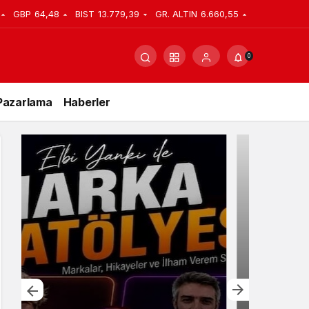
GBP
64,48
BIST
13.779,39
GR. ALTIN
6.660,55
0
Pazarlama
Haberler