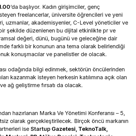
1.00
‘da başlıyor. Kadın girişimciler, genç
isteyen freelancerlar, üniversite öğrencileri ve yeni
ri, uzmanlar, akademisyenler, C-Level yöneticiler ve
ir şekilde düzenlenen bu dijital etkinlikte pr ve
vramsal değeri, dünü, bugünü ve geleceğine dair
mde farklı bir konunun ana tema olarak belirlendiği
konuk konuşmacılar ve panelistler de olacak.
ası odağında bilgi edinmek, sektörün öncülerinden
ları kazanmak isteyen herkesin katılımına açık olan
ve ağ geliştirme fırsatı da olacak.
ndan hazırlanan Marka Ve Yönetimi Konferansı – 5,
etsiz olarak gerçekleştirilecek. Birçok öncü markanın
rtnerleri ise
Startup
Gazetesi, TeknoTalk,