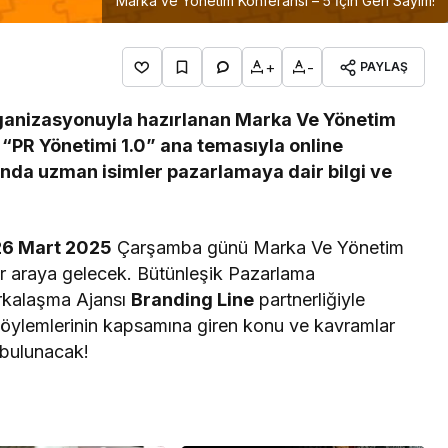
Marka ve Yönetim Konferansı – 5 İçin Geri Sayım!
+
-
PAYLAŞ
rganizasyonuyla hazırlanan Marka Ve Yönetim
! “PR Yönetimi 1.0” ana temasıyla online
nında uzman isimler pazarlamaya dair bilgi ve
26 Mart 2025
Çarşamba günü Marka Ve Yönetim
bir araya gelecek. Bütünleşik Pazarlama
arkalaşma Ajansı
Branding Line
partnerliğiyle
 söylemlerinin kapsamına giren konu ve kavramlar
 bulunacak!