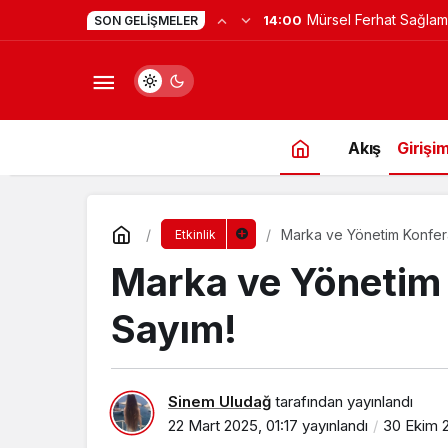
Mürsel Ferhat Sağlam
14:00
SON GELIŞMELER
Programına Konuk Ol
Akış
Girişim
Marka ve Yönetim Konferan
Etkinlik
Marka ve Yönetim K
Sayım!
Sinem Uludağ
tarafından yayınlandı
22 Mart 2025, 01:17
yayınlandı
30 Ekim 2