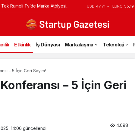
 Tek Rumeli Tv’de Marka Atölyesi
USD
47,71
EURO
55,19
du
cilik
Etkinlik
İş Dünyası
Markalaşma
Teknoloji
sı – 5 İçin Geri Sayım!
onferansı – 5 İçin Geri
4.098
025, 14:06
güncellendi