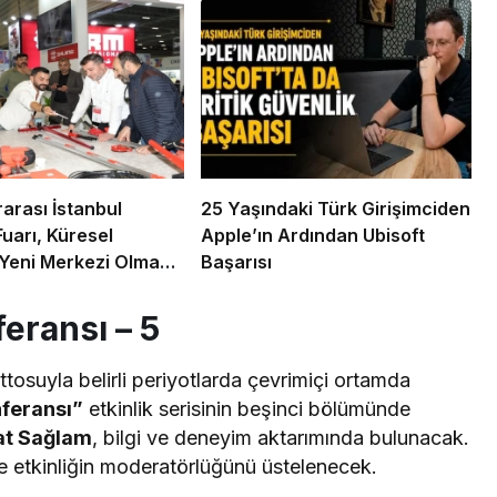
rarası İstanbul
25 Yaşındaki Türk Girişimciden
Fuarı, Küresel
Apple’ın Ardından Ubisoft
 Yeni Merkezi Olmaya
Başarısı
yor
eransı – 5
tosuyla belirli periyotlarda çevrimiçi ortamda
feransı”
etkinlik serisinin beşinci bölümünde
at Sağlam
, bilgi ve deneyim aktarımında bulunacak.
e etkinliğin moderatörlüğünü üstelenecek.