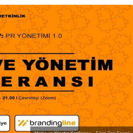
Girişimcilik
Mürsel Ferhat Sağlam Tek
Rumeli Tv’de Marka
Atölyesi Programına Konuk
Oldu