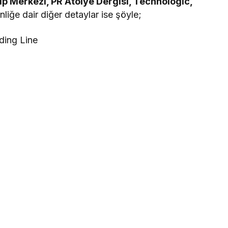
p Merkezi, PR Atölye Dergisi, Technologic,
inliğe dair diğer detaylar ise şöyle;
ding Line