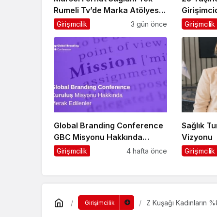
Rumeli Tv’de Marka Atölyesi
Girişimci
Programına Konuk Oldu
Ardından 
Girişimcilik
3 gün önce
Girişimcilik
Global Branding Conference
Sağlık T
GBC Misyonu Hakkında
Vizyonu
Merak Edilenler
Girişimcilik
4 hafta önce
Girişimcilik
Z Kuşağı Kadınların %8
Girişimcilik