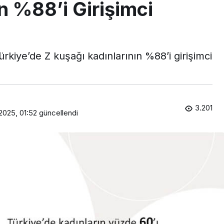
n %88’i Girişimci
rkiye’de Z kuşağı kadınlarının %88’i girişimci
3.201
2025, 01:52
güncellendi