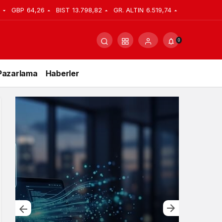
GBP
64,26
BIST
13.798,82
GR. ALTIN
6.519,74
0
Pazarlama
Haberler