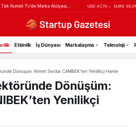
du
USD
47,70
EURO
55,01
cilik
Etkinlik
İş Dünyası
Markalaşma
Teknoloji
töründe Dönüşüm: Ahmet Serdar CANIBEK’ten Yenilikçi Hamle
Sektöründe Dönüşüm:
BEK’ten Yenilikçi