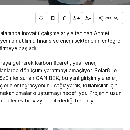
+
-
PAYLAŞ
ji alanında inovatif çalışmalarıyla tanınan Ahmet
i bir atılımla finans ve enerji sektörlerini entegre
ştirmeye başladı.
araya getirerek karbon ticareti, yeşil enerji
i alanlarda dönüşüm yaratmayı amaçlıyor. Solar8 ile
 çözümler sunan CANIBEK, bu yeni girişimiyle enerji
eçlerle entegrasyonunu sağlayarak, kullanıcılar için
al mekanizmalar oluşturmayı hedefliyor. Projenin uzun
ilecek bir vizyonla ilerlediği belirtiliyor.