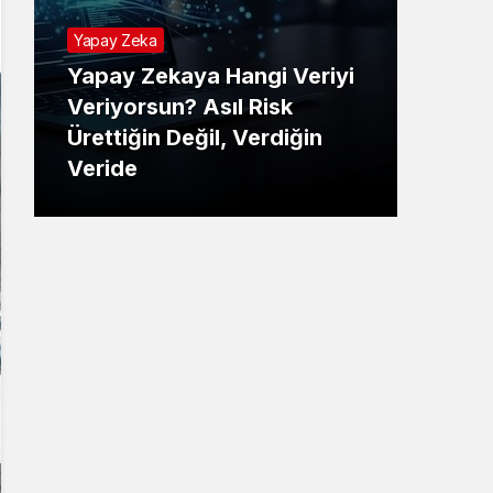
Yapay Zeka
Yapay Zekaya Hangi Veriyi
Tekno
Veriyorsun? Asıl Risk
Ürettiğin Değil, Verdiğin
E-P
Veride
Ne 