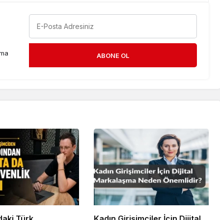
rma
ABONE OL
daki Türk
Kadın Girişimciler İçin Dijital