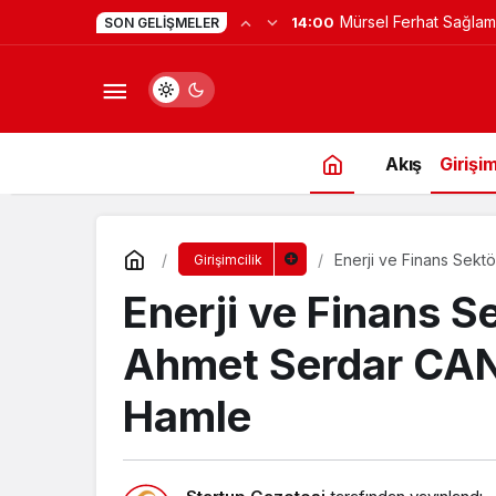
Programına Konuk Ol
SON GELIŞMELER
Akış
Girişim
Enerji ve Finans Sek
Girişimcilik
Enerji ve Finans 
Ahmet Serdar CANI
Hamle