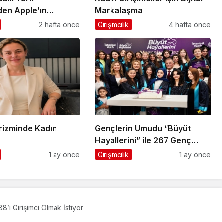
den Apple’ın
Markalaşma
Ubisoft Başarısı
2 hafta önce
Girişimcilik
4 hafta önce
urizminde Kadın
Gençlerin Umudu “Büyüt
Hayallerini” ile 267 Genç
Daha Kanatlandı
1 ay önce
Girişimcilik
1 ay önce
8’i Girişimci Olmak İstiyor