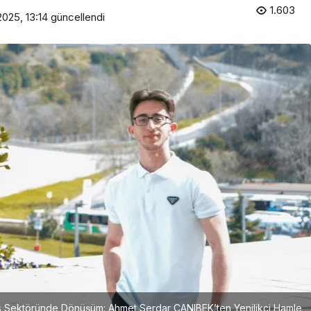
1.603
2025, 13:14
güncellendi
Girişimcilik
Mürsel Ferhat Sağlam Tek
Rumeli Tv’de Marka
Atölyesi Programına Konuk
Oldu
ns Sektöründe Dönüşüm: Ahmet Serdar CANIBEK’ten Yenilikçi Hamle