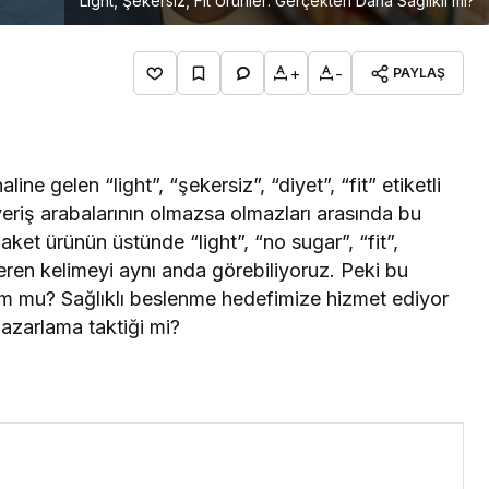
Light, Şekersiz, Fit Ürünler: Gerçekten Daha Sağlıklı mı?
+
-
PAYLAŞ
aline gelen “light”, “şekersiz”, “diyet”, “fit” etiketli
riş arabalarının olmazsa olmazları arasında bu
aket ürünün üstünde “light”, “no sugar”, “fit”,
içeren kelimeyi aynı anda görebiliyoruz. Peki bu
m mu? Sağlıklı beslenme hedefimize hizmet ediyor
pazarlama taktiği mi?