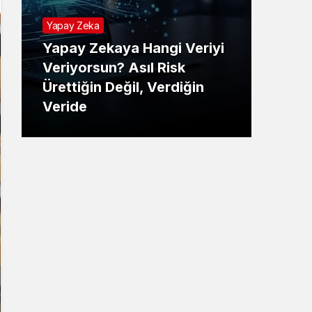
Yapay Zeka
Yapay Zekaya Hangi Veriyi
Tekno
Veriyorsun? Asıl Risk
Ürettiğin Değil, Verdiğin
E-P
Veride
Ne 