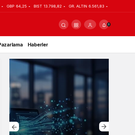
GBP
64,25
BIST
13.798,82
GR. ALTIN
6.561,83
0
Pazarlama
Haberler