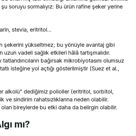
da şu soruyu sormalıyız: Bu ürün rafine şeker yerine
in, stevia, eritritol…
kan şekerini yükseltmez; bu yönüyle avantaj gibi
 uzun vadeli sağlık etkileri hâlâ tartışmalıdır.
tatlandırıcıların bağırsak mikrobiyotasını olumsuz
atlı isteğine yol açtığı gösterilmiştir (Suez et al.,
alkolü” dediğimiz polioller (eritritol, sorbitol,
k ve sindirim rahatsızlıklarına neden olabilir.
olan bireylerde bu etki daha da belirgin olabilir.
Algı mı?