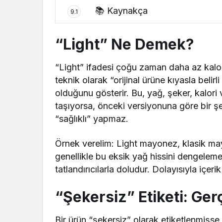
📚 Kaynakça
9.1
“Light” Ne Demek?
“Light” ifadesi çoğu zaman daha az kalori
teknik olarak “orijinal ürüne kıyasla bel
olduğunu gösterir. Bu, yağ, şeker, kalori v
taşıyorsa, önceki versiyonuna göre bir 
“sağlıklı” yapmaz.
Örnek verelim: Light mayonez, klasik ma
genellikle bu eksik yağ hissini dengelemek
tatlandırıcılarla doludur. Dolayısıyla içerik
“Şekersiz” Etiketi: Ge
Bir ürün “şekersiz” olarak etiketlenmişse,