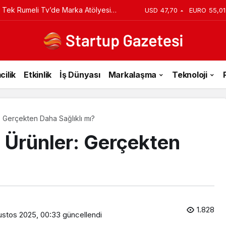
 Tek Rumeli Tv’de Marka Atölyesi
USD
47,70
EURO
55,01
du
cilik
Etkinlik
İş Dünyası
Markalaşma
Teknoloji
r: Gerçekten Daha Sağlıklı mı?
it Ürünler: Gerçekten
1.828
ustos 2025, 00:33
güncellendi