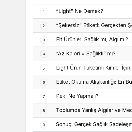
“Light” Ne Demek?
1
“Şekersiz” Etiketi: Gerçekten 
2
Fit Ürünler: Sağlık mı, Algı mı?
3
“Az Kalori = Sağlıklı” mı?
4
Light Ürün Tüketimi Kimler İçi
5
Etiket Okuma Alışkanlığı: En 
6
Peki Ne Yapmalı?
7
Toplumda Yanlış Algılar ve Med
8
Sonuç: Gerçek Sağlık Sadeleş
9