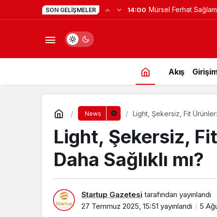
Mürsel Ferhat Sağlam
14:00
SON GELIŞMELER
Programına Konuk Ol
Akış
Girişim
Light, Şekersiz, Fit Ürünle
News
Light, Şekersiz, F
Daha Sağlıklı mı?
Startup Gazetesi
tarafından yayınlandı
27 Temmuz 2025, 15:51
yayınlandı
5 Ağ