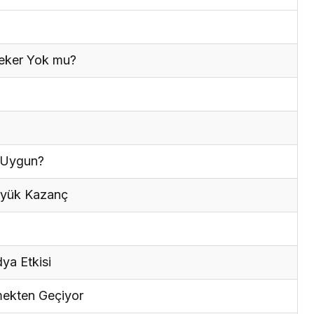
Şeker Yok mu?
n Uygun?
Büyük Kazanç
ya Etkisi
mekten Geçiyor