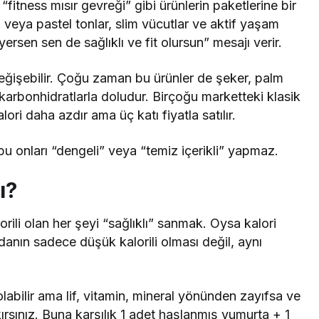
 “fitness mısır gevreği” gibi ürünlerin paketlerine bir
il veya pastel tonlar, slim vücutlar ve aktif yaşam
yersen sen de sağlıklı ve fit olursun” mesajı verir.
değişebilir. Çoğu zaman bu ürünler de şeker, palm
 karbonhidratlarla doludur. Birçoğu marketteki klasik
ori daha azdır ama üç katı fiyatla satılır.
a bu onları “dengeli” veya “temiz içerikli” yapmaz.
ı?
orili olan her şeyi “sağlıklı” sanmak. Oysa kalori
ıdanın sadece düşük kalorili olması değil, aynı
olabilir ama lif, vitamin, mineral yönünden zayıfsa ve
ırsınız. Buna karşılık 1 adet haşlanmış yumurta + 1