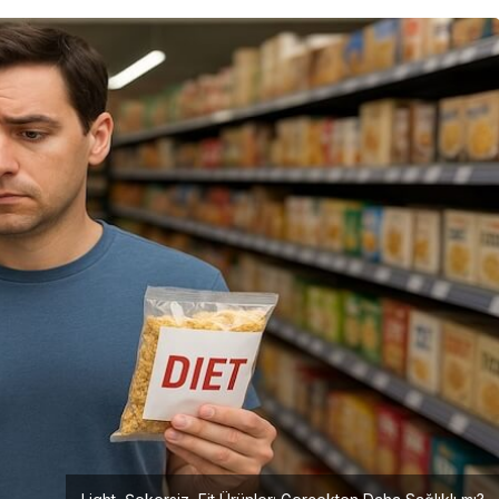
Girişimcilik
Mürsel Ferhat Sağlam Tek
Rumeli Tv’de Marka
Atölyesi Programına Konuk
Oldu