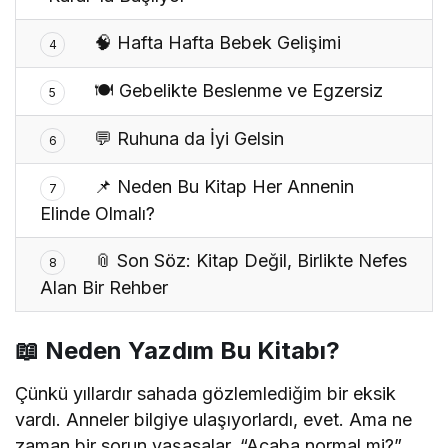
🧠 Hafta Hafta Bebek Gelişimi
4
🍽️ Gebelikte Beslenme ve Egzersiz
5
💬 Ruhuna da İyi Gelsin
6
📌 Neden Bu Kitap Her Annenin
7
Elinde Olmalı?
📎 Son Söz: Kitap Değil, Birlikte Nefes
8
Alan Bir Rehber
📖 Neden Yazdım Bu Kitabı?
Çünkü yıllardır sahada gözlemlediğim bir eksik
vardı. Anneler bilgiye ulaşıyorlardı, evet. Ama ne
zaman bir sorun yaşasalar, “Acaba normal mi?”