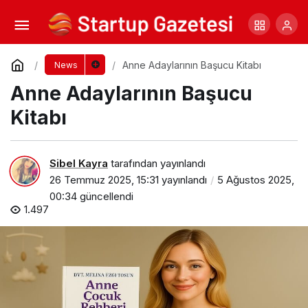
Beyoğlu Çilingir
Yorum Yap
Paylaş
Anne Adaylarının Başucu Kitabı
News
Anne Adaylarının Başucu
Kitabı
Sibel Kayra
tarafından yayınlandı
26 Temmuz 2025, 15:31
yayınlandı
5 Ağustos 2025,
00:34
güncellendi
1.497